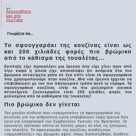
Γνωρίζετε ότι...
Το σφουγγαράκι της κουζίνας είναι ως
και 200 χιλιάδες φορές πιο βρώμικο
από το κάθισμα της τουαλέτας...
Εκπληξη είχε προκαλέσει μια έρευνα που είχε γίνει πριν από
λίγο καιρό η οποία είχε αποκαλύψει ότι ανάμεσα στα πιο
βρώμικα αντικείμενα μέσα σε ένα σπίτι είναι τα σφουγγαράκια
που χρησιμοποιούμε στην κουζίνα. Μια νέα έρευνα έρχεται να
επιβεβαιώσει με τον πιο πανηγυρικό τρόπο αυτό το εύρημα. Τα
σφουγγαράκια κουζίνας είναι τα πιο μολυσμένα οικιακά
αντικείμενα. Συγκεκριμένα είναι 200 χιλιάδες φορές πιο
μολυσμένα από τα καθίσματα της τουαλέτας!
Πιο βρώμικο δεν γίνεται
Τον μεγάλο κίνδυνο που «εγκυμονούν» τα σφουγγαράκια της
κουζίνας για την ανθρώπινη υγεία επιβεβαιώνει τώρα έρευνα που
έγινε για λογαριασμό του Συμβουλίου Υγιεινής της Βρετανίας. Οι
ερευνητές εξέτασαν σπίτια σε πολλές χώρες σε όλες τις ηπείρους
του πλανήτη. Το σφουγγαράκι της κουζίνας αναδείχτηκε
«πρωταθλητής» της βρωμιάς αφού, όπως διαπιστώθηκε, διαθέτει