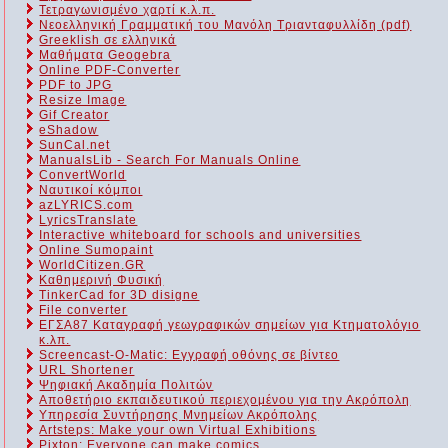
Τετραγωνισμένο χαρτί κ.λ.π.
Νεοελληνική Γραμματική του Μανόλη Τριανταφυλλίδη (pdf)
Greeklish σε ελληνικά
Μαθήματα Geogebra
Online PDF-Converter
PDF to JPG
Resize Image
Gif Creator
eShadow
SunCal.net
ManualsLib - Search For Manuals Online
ConvertWorld
Ναυτικοί κόμποι
azLYRICS.com
LyricsTranslate
Interactive whiteboard for schools and universities
Online Sumopaint
WorldCitizen.GR
Καθημερινή Φυσική
TinkerCad for 3D disigne
File converter
ΕΓΣΑ87 Καταγραφή γεωγραφικών σημείων για Κτηματολόγιο
κ.λπ.
Screencast-O-Matic: Εγγραφή οθόνης σε βίντεο
URL Shortener
Ψηφιακή Ακαδημία Πολιτών
Αποθετήριο εκπαιδευτικού περιεχομένου για την Ακρόπολη
Υπηρεσία Συντήρησης Μνημείων Ακρόπολης
Artsteps: Make your own Virtual Exhibitions
Pixton: Everyone can make comics