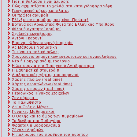
Γιατί η θάλασσα είναι αλμυρή;
Πώς σχηματίζεται το χαλάζι στα καταιγιδοφόρα νέφη
Γεωγραφικό μήκος και πλάτος
Οι πρώτοι αριθμοί!
Ελέγξτε αν ο αριθμός σας είναι Πρώτος!
Βότανα και Αρωματικά Φυτά της Ελληνικής Υπαίθρου
Φίλοι ή αγαπητοί αριθμοί
Σχολικός εκφοβισμός
Αντόνι Γκαουντί
Εαρινή - Φθινοπωρινή Ισημερία
Ας Μάθουμε Νοηματική
Τι είναι το πολικό σέλας;
Χρονολόγιο σημαντικών εφευρέσεων και ανακαλύψεων
Νέο ή Γρηγοριανό ημερολόγιο
Η λειτουργία του Πυρηνικού Αντιδραστήρα
Η μαθηματική σταθερά π
Διαδραστικός χάρτης του ουρανού
Χάρτης πλοίων (real time)
Χάρτης αεροπλάνων (real time)
Χάρτης σεισμών (real time)
Περιοδικός Πίνακας Στοιχείων
Σαν σήμερα...
Το Παλίμψηστο
Αεί ο Θεός ο Μέγας...
Γυναίκες Μαθηματικοί
Ο Θαλής και το ύψος των πυραμίδων
Το δένδρο του Πυθαγόρα
Φράκταλ ή μορφόκλασμα
Σύνολα Αριθμών
Η παλίρροια του πορθμού του Ευρίπου