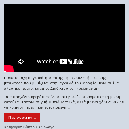
Η ακαταμάχητη γλυκύτητα αυτής της χνουδωτής, λευκής
μπαλίτσας που βυθίζεται στην αγκαλιά του Μορφέα μέσα σε ένα
πλαστικό ποτήρι κάνει το Διαδίκτυο να «τρελαίνεται».
Το αυτοσχέδιο κρεβάτι φαίνεται ότι βολεύει πραγματικά τη μικρή
γατούλα. Κάποια στιγμή ξυπνά ξαφνικά, αλλά με ένα χάδι συνεχίζει
να κοιμάται ήρεμη και ευτυχισμένη...
Περισσότερα...
Κατηγορία:
Βίντεο
/
Αξιόλογα