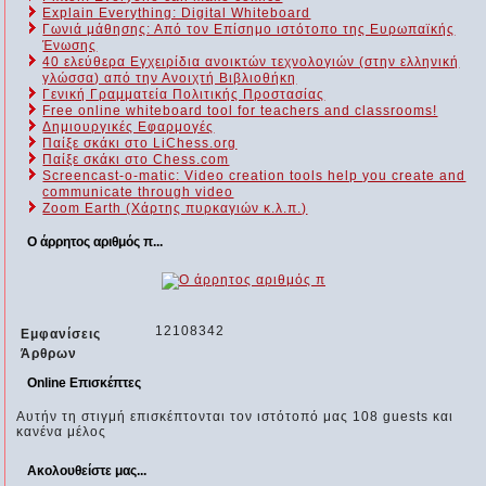
Explain Everything: Digital Whiteboard
Γωνιά μάθησης: Από τον Επίσημο ιστότοπο της Ευρωπαϊκής
Ένωσης
40 ελεύθερα Εγχειρίδια ανοικτών τεχνολογιών (στην ελληνική
γλώσσα) από την Ανοιχτή Βιβλιοθήκη
Γενική Γραμματεία Πολιτικής Προστασίας
Free online whiteboard tool for teachers and classrooms!
Δημιουργικές Εφαρμογές
Παίξε σκάκι στο LiChess.org
Παίξε σκάκι στο Chess.com
Screencast-o-matic: Video creation tools help you create and
communicate through video
Zoom Earth (Χάρτης πυρκαγιών κ.λ.π.)
Ο άρρητος αριθμός π...
12108342
Εμφανίσεις
Άρθρων
Online Επισκέπτες
Αυτήν τη στιγμή επισκέπτονται τον ιστότοπό μας 108 guests και
κανένα μέλος
Ακολουθείστε μας...