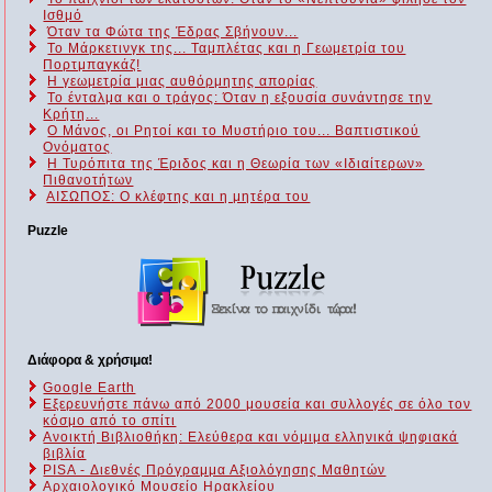
Ισθμό
Όταν τα Φώτα της Έδρας Σβήνουν...
Το Μάρκετινγκ της... Ταμπλέτας και η Γεωμετρία του
Πορτμπαγκάζ!
Η γεωμετρία μιας αυθόρμητης απορίας
Το ένταλμα και ο τράγος: Όταν η εξουσία συνάντησε την
Κρήτη...
Ο Μάνος, οι Ρητοί και το Μυστήριο του... Βαπτιστικού
Ονόματος
Η Τυρόπιτα της Έριδος και η Θεωρία των «Ιδιαίτερων»
Πιθανοτήτων
ΑΙΣΩΠΟΣ: Ο κλέφτης και η μητέρα του
Puzzle
Διάφορα & χρήσιμα!
Google Earth
Εξερευνήστε πάνω από 2000 μουσεία και συλλογές σε όλο τον
κόσμο από το σπίτι
Ανοικτή Βιβλιοθήκη: Ελεύθερα και νόμιμα ελληνικά ψηφιακά
βιβλία
PISA - Διεθνές Πρόγραμμα Αξιολόγησης Μαθητών
Αρχαιολογικό Μουσείο Ηρακλείου