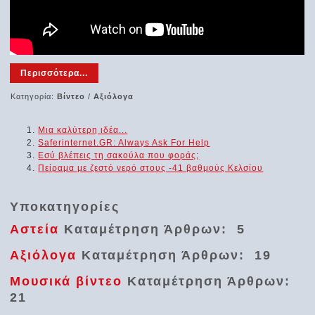
Περισσότερα...
Κατηγορία:
Βίντεο
/
Αξιόλογα
Μια καλύτερη ιδέα...
Saferinternet.GR: Always Ask For Help
Εσύ βλέπεις τη σακούλα που φοράς;
Πείραμα με ζεστό νερό στους -41 βαθμούς Κελσίου
Υποκατηγορίες
Αστεία
Καταμέτρηση Άρθρων: 5
Αξιόλογα
Καταμέτρηση Άρθρων: 19
Μουσικά βίντεο
Καταμέτρηση Άρθρων:
21