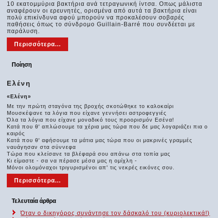
10 εκατομμύρια βακτήρια ανά τετραγωνική ίντσα. Οπως μάλιστα
αναφέρουν οι ερευνητές, ορισμένα από αυτά τα βακτήρια είναι
πολύ επικίνδυνα αφού μπορούν να προκαλέσουν σοβαρές
παθήσεις όπως το σύνδρομο Guillain-Barré που συνδέεται με
παράλυση.
Περισσότερα...
Ποίηση
Ελένη
«Ελένη»
Με την πρώτη σταγόνα της βροχής σκοτώθηκε το καλοκαίρι
Μουσκέψανε τα λόγια που είχανε γεννήσει αστροφεγγιές
Όλα τα λόγια που είχανε μοναδικό τους προορισμόν Εσένα!
Κατά που θ' απλώσουμε τα χέρια μας τώρα που δε μας λογαριάζει πια ο
καιρός
Κατά που θ' αφήσουμε τα μάτια μας τώρα που οι μακρινές γραμμές
ναυάγησαν στα σύννεφα
Τώρα που κλείσανε τα βλέφαρά σου απάνω στα τοπία μας
Κι είμαστε - σα να πέρασε μέσα μας η ομίχλη -
Μόνοι ολομόναχοι τριγυρισμένοι απ' τις νεκρές εικόνες σου.
Περισσότερα...
Τελευταία άρθρα
Όταν ο δικηγόρος συνάντησε τον δάσκαλό του (κυριολεκτικά!)