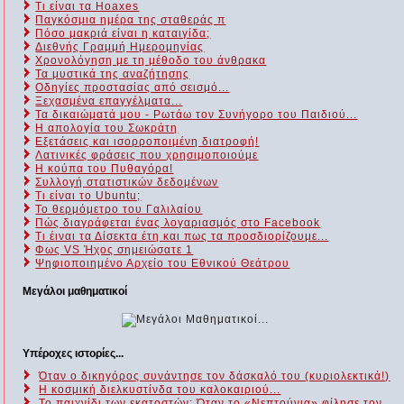
Τι είναι τα Hoaxes
Παγκόσμια ημέρα της σταθεράς π
Πόσο μακριά είναι η καταιγίδα;
Διεθνής Γραμμή Ημερομηνίας
Χρονολόγηση με τη μέθοδο του άνθρακα
Τα μυστικά της αναζήτησης
Οδηγίες προστασίας από σεισμό...
Ξεχασμένα επαγγέλματα...
Τα δικαιώματά μου - Ρωτάω τον Συνήγορο του Παιδιού...
Η απολογία του Σωκράτη
Εξετάσεις και ισορροποιμένη διατροφή!
Λατινικές φράσεις που χρησιμοποιούμε
Η κούπα του Πυθαγόρα!
Συλλογή στατιστικών δεδομένων
Τι είναι το Ubuntu;
Το θερμόμετρο του Γαλιλαίου
Πώς διαγράφεται ένας λογαριασμός στο Facebook
Τι έιναι τα Δίσεκτα έτη και πως τα προσδιορίζουμε...
Φως VS Ήχος σημειώσατε 1
Ψηφιοποιημένο Αρχείο του Εθνικού Θεάτρου
Μεγάλοι μαθηματικοί
Υπέροχες ιστορίες...
Όταν ο δικηγόρος συνάντησε τον δάσκαλό του (κυριολεκτικά!)
Η κοσμική διελκυστίνδα του καλοκαιριού...
Το παιχνίδι των εκατοστών: Όταν το «Νεπτούνια» φίλησε τον