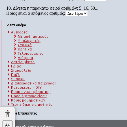
Δείτε ακόμα...
Ανέκδοτα
Με μαθηματικούς
Υπολογιστές
Σχολικά
Κρητικά
Γελοιογραφίες
Διάφορα
Αστεία βίντεο
Γρίφοι
Σταυρόλεξα
Παζλ
Sudoku
Διασκεδαστικά παιχνίδια!
Κατασκευές - DIY
Είσαι αναποφάσιστος;
Πόσο έξυπνος είσαι;
Kουίζ μαθηματικών
Τεστ ειδικό για μαθητές
Online Επισκέπτες
Αυτήν τη στιγμή επισκέπτονται τον ιστότοπό μας 193 guests και
Α+
κανένα μέλος