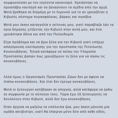
συμφωνούσαν με τον ισχύοντα κανονισμό. Χρειάστηκε να
προσλάβω ναυπηγό και να ξαναγίνουν τα σχέδια από την αρχή.
Μετά βρέθηκα σε διαμάχη με το Λιμενικό για το αν χρειαζόταν η
Κιβωτός σύστημα πυρασφάλειας, βάρκες και σωσίβια.
Μετά μου έκανε καταγγελία ο γείτονας μου, γιατί παραβίαζα λέει τα
όρια δόμησης χτίζοντας την Κιβωτό στην αυλή μου, και έτσι
χρειάστηκα άδεια και από την Πολεοδομία.
Είχα πρόβλημα και να βρω ξύλα για την Κιβωτό γιατί υπήρχε
απαγόρευση υλοτόμησης για την προστασία της Πιτσιλωτής
Κουκουβάγιας. Τελικά κατάφερα να πείσω την Υπηρεσία
Προστασίας Δασών πως χρειαζόμουν το ξύλο για να σώσω τις
κουκουβάγιες.
Αλλά όμως ο Οργανισμός Προστασίας Ζώων δεν με άφηνε να
πιάσω κουκουβάγιες. Και έτσι δεν έχουμε κουκουβάγιες.
Μετά οι ξυλουργοί κατέβηκαν σε απεργία, αλλά κατάφερα να έρθω
σε συμφωνία με το σύλλογο τους. Τώρα έχω 16 ξυλουργούς να
δουλεύουν στην Κιβωτό, αλλά δεν έχω κουκουβάγιες.
Όταν άρχισα να μαζεύω τα υπόλοιπα ζώα, μου έκανε μήνυση μία
ομάδα ακτιβιστών, γιατί θα έπαιρνα μόνο δύο από κάθε είδος.