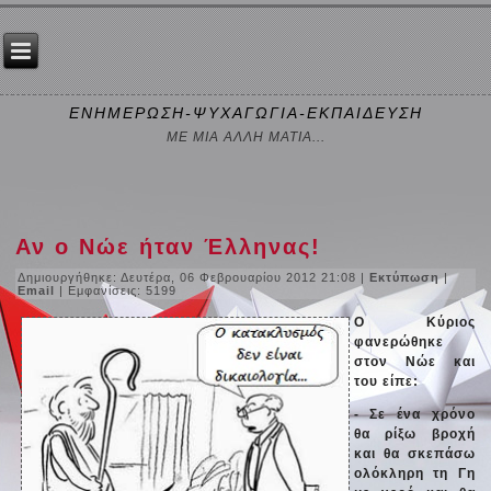
ΕΝΗΜΕΡΩΣΗ-ΨΥΧΑΓΩΓΙΑ-ΕΚΠΑΙΔΕΥΣΗ
ΜΕ ΜΙΑ ΑΛΛΗ ΜΑΤΙΑ...
Αν ο Νώε ήταν Έλληνας!
Δημιουργήθηκε: Δευτέρα, 06 Φεβρουαρίου 2012 21:08
|
Εκτύπωση
|
Email
| Εμφανίσεις: 5199
Ο Κύριος
φανερώθηκε
στον Νώε και
του είπε:
- Σε ένα χρόνο
θα ρίξω βροχή
και θα σκεπάσω
ολόκληρη τη Γη