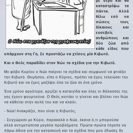
με νερό και θα
καταστρέψω τα
πάντα. Αλλά
θέλω εσύ να
σώσεις τους
δίκαιους και
ευσεβείς
ανθρώπους και
δύο ζώα από
κάθε είδος που
υπάρχουν στη Γη. Σε προστάζω να χτίσεις μία Κιβωτό.
Και ο Θεός παραδίδει στον Νώε τα σχέδια για την Κιβωτό.
Με φόβο Κυρίου ο Νώε παίρνει τα σχέδια και συμφωνεί να φτιάξει
την Κιβωτό. Θυμήσου, είπε ο Κύριος, πρέπει να έχεις τελειώσει την
Κιβωτό και να έχεις μαζέψει όλα τα ζώα σε ένα χρόνο.
Ένα χρόνο αργότερα, αρχίζει η καταιγίδα και όλες οι θάλασσες της
γης έχουν φουρτούνα. Ο Θεός κοιτάει τι γίνεται και βλέπει τον Νώε
να κάθεται στην αυλή του και να κλαίει.
- Νώε! Ανακράζει, που είναι η Κιβωτός;
- Συγχώρεσε με Κύριε, παρακαλά ο Νώε, έκανα ό,τι μπορούσα
αλλά αντιμετώπισα μεγάλα προβλήματα. Πρώτα-πρώτα έπρεπε να
πάρω άδεια για την κατασκευή και τα σχέδια που μου έδωσες δε