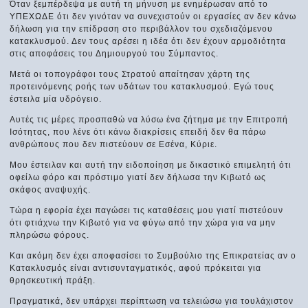
Όταν ξεμπέρδεψα με αυτή τη μήνυση με ενημέρωσαν από το
ΥΠΕΧΩΔΕ ότι δεν γινόταν να συνεχιστούν οι εργασίες αν δεν κάνω
δήλωση για την επίδραση στο περιβάλλον του σχεδιαζόμενου
κατακλυσμού. Δεν τους αρέσει η ιδέα ότι δεν έχουν αρμοδιότητα
στις αποφάσεις του Δημιουργού του Σύμπαντος.
Μετά οι τοπογράφοι τους Στρατού απαίτησαν χάρτη της
προτεινόμενης ροής των υδάτων του κατακλυσμού. Εγώ τους
έστειλα μία υδρόγειο.
Αυτές τις μέρες προσπαθώ να λύσω ένα ζήτημα με την Επιτροπή
Ισότητας, που λένε ότι κάνω διακρίσεις επειδή δεν θα πάρω
ανθρώπους που δεν πιστεύουν σε Εσένα, Κύριε.
Μου έστειλαν και αυτή την ειδοποίηση με δικαστικό επιμελητή ότι
οφείλω φόρο και πρόστιμο γιατί δεν δήλωσα την Κιβωτό ως
σκάφος αναψυχής.
Τώρα η εφορία έχει παγώσει τις καταθέσεις μου γιατί πιστεύουν
ότι φτιάχνω την Κιβωτό για να φύγω από την χώρα για να μην
πληρώσω φόρους.
Και ακόμη δεν έχει αποφασίσει το Συμβούλιο της Επικρατείας αν ο
Κατακλυσμός είναι αντισυνταγματικός, αφού πρόκειται για
θρησκευτική πράξη.
Πραγματικά, δεν υπάρχει περίπτωση να τελειώσω για τουλάχιστον