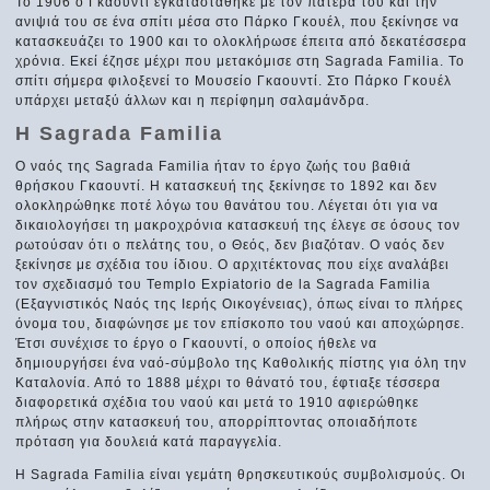
Το 1906 ο Γκαουντί εγκαταστάθηκε με τον πατέρα του και την
ανιψιά του σε ένα σπίτι μέσα στο Πάρκο Γκουέλ, που ξεκίνησε να
κατασκευάζει το 1900 και το ολοκλήρωσε έπειτα από δεκατέσσερα
χρόνια. Εκεί έζησε μέχρι που μετακόμισε στη Sagrada Familia. Το
σπίτι σήμερα φιλοξενεί το Μουσείο Γκαουντί. Στο Πάρκο Γκουέλ
υπάρχει μεταξύ άλλων και η περίφημη σαλαμάνδρα.
H Sagrada Familia
Ο ναός της Sagrada Familia ήταν το έργο ζωής του βαθιά
θρήσκου Γκαουντί. Η κατασκευή της ξεκίνησε το 1892 και δεν
ολοκληρώθηκε ποτέ λόγω του θανάτου του. Λέγεται ότι για να
δικαιολογήσει τη μακροχρόνια κατασκευή της έλεγε σε όσους τον
ρωτούσαν ότι ο πελάτης του, ο Θεός, δεν βιαζόταν. Ο ναός δεν
ξεκίνησε με σχέδια του ίδιου. Ο αρχιτέκτονας που είχε αναλάβει
τον σχεδιασμό του Templo Expiatorio de la Sagrada Familia
(Εξαγνιστικός Ναός της Ιερής Οικογένειας), όπως είναι το πλήρες
όνομα του, διαφώνησε με τον επίσκοπο του ναού και αποχώρησε.
Έτσι συνέχισε το έργο ο Γκαουντί, ο οποίος ήθελε να
δημιουργήσει ένα ναό-σύμβολο της Καθολικής πίστης για όλη την
Καταλονία. Από το 1888 μέχρι το θάνατό του, έφτιαξε τέσσερα
διαφορετικά σχέδια του ναού και μετά το 1910 αφιερώθηκε
πλήρως στην κατασκευή του, απορρίπτοντας οποιαδήποτε
πρόταση για δουλειά κατά παραγγελία.
Η Sagrada Familia είναι γεμάτη θρησκευτικούς συμβολισμούς. Οι