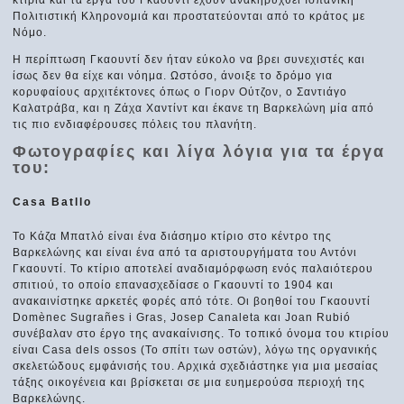
Πολιτιστική Κληρονομιά και προστατεύονται από το κράτος με
Νόμο.
Η περίπτωση Γκαουντί δεν ήταν εύκολο να βρει συνεχιστές και
ίσως δεν θα είχε και νόημα. Ωστόσο, άνοιξε το δρόμο για
κορυφαίους αρχιτέκτονες όπως ο Γιορν Ούτζον, ο Σαντιάγο
Καλατράβα, και η Ζάχα Χαντίντ και έκανε τη Βαρκελώνη μία από
τις πιο ενδιαφέρουσες πόλεις του πλανήτη.
Φωτογραφίες και λίγα λόγια για τα έργα
του:
Casa Batllo
Το Κάζα Μπατλό είναι ένα διάσημο κτίριο στο κέντρο της
Βαρκελώνης και είναι ένα από τα αριστουργήματα του Αντόνι
Γκαουντί. Το κτίριο αποτελεί αναδιαμόρφωση ενός παλαιότερου
σπιτιού, το οποίο επανασχεδίασε ο Γκαουντί το 1904 και
ανακαινίστηκε αρκετές φορές από τότε. Οι βοηθοί του Γκαουντί
Domènec Sugrañes i Gras, Josep Canaleta και Joan Rubió
συνέβαλαν στο έργο της ανακαίνισης. Το τοπικό όνομα του κτιρίου
είναι Casa dels ossos (Το σπίτι των οστών), λόγω της οργανικής
σκελετώδους εμφάνισής του. Αρχικά σχεδιάστηκε για μια μεσαίας
τάξης οικογένεια και βρίσκεται σε μια ευημερούσα περιοχή της
Βαρκελώνης.