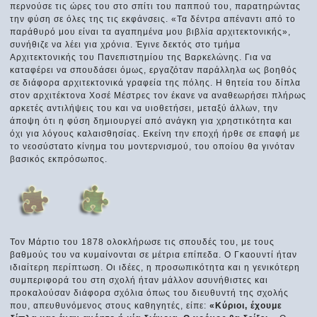
περνούσε τις ώρες του στο σπίτι του παππού του, παρατηρώντας
την φύση σε όλες της τις εκφάνσεις. «Τα δέντρα απέναντι από το
παράθυρό μου είναι τα αγαπημένα μου βιβλία αρχιτεκτονικής»,
συνήθιζε να λέει για χρόνια. Έγινε δεκτός στο τμήμα
Αρχιτεκτονικής του Πανεπιστημίου της Βαρκελώνης. Για να
καταφέρει να σπουδάσει όμως, εργαζόταν παράλληλα ως βοηθός
σε διάφορα αρχιτεκτονικά γραφεία της πόλης. Η θητεία του δίπλα
στον αρχιτέκτονα Χοσέ Μέστρες τον έκανε να αναθεωρήσει πλήρως
αρκετές αντιλήψεις του και να υιοθετήσει, μεταξύ άλλων, την
άποψη ότι η φύση δημιουργεί από ανάγκη για χρηστικότητα και
όχι για λόγους καλαισθησίας. Εκείνη την εποχή ήρθε σε επαφή με
το νεοσύστατο κίνημα του μοντερνισμού, του οποίου θα γινόταν
βασικός εκπρόσωπος.
Τον Μάρτιο του 1878 ολοκλήρωσε τις σπουδές του, με τους
βαθμούς του να κυμαίνονται σε μέτρια επίπεδα. Ο Γκαουντί ήταν
ιδιαίτερη περίπτωση. Οι ιδέες, η προσωπικότητα και η γενικότερη
συμπεριφορά του στη σχολή ήταν μάλλον ασυνήθιστες και
προκαλούσαν διάφορα σχόλια όπως του διευθυντή της σχολής
που, απευθυνόμενος στους καθηγητές, είπε:
«Κύριοι, έχουμε