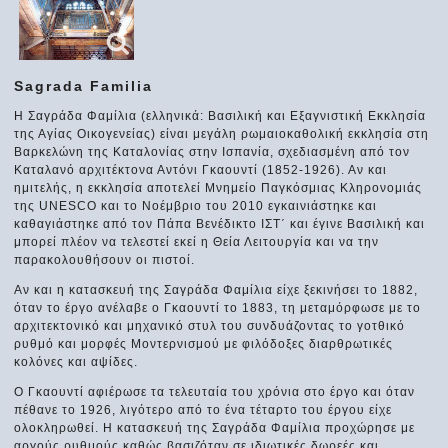
Sagrada Familia
Η Σαγράδα Φαμίλια (ελληνικά: Βασιλική και Εξαγνιστική Εκκλησία
της Αγίας Οικογενείας) είναι μεγάλη ρωμαιοκαθολική εκκλησία στη
Βαρκελώνη της Καταλονίας στην Ισπανία, σχεδιασμένη από τον
Καταλανό αρχιτέκτονα Αντόνι Γκαουντί (1852-1926). Αν και
ημιτελής, η εκκλησία αποτελεί Μνημείο Παγκόσμιας Κληρονομιάς
της UNESCO και το Νοέμβριο του 2010 εγκαινιάστηκε και
καθαγιάστηκε από τον Πάπα Βενέδικτο ΙΣΤ΄ και έγινε Βασιλική και
μπορεί πλέον να τελεστεί εκεί η Θεία Λειτουργία και να την
παρακολουθήσουν οι πιστοί.
Αν και η κατασκευή της Σαγράδα Φαμίλια είχε ξεκινήσει το 1882,
όταν το έργο ανέλαβε ο Γκαουντί το 1883, τη μεταμόρφωσε με το
αρχιτεκτονικό και μηχανικό στυλ του συνδυάζοντας το γοτθικό
ρυθμό και μορφές Μοντερνισμού με φιλόδοξες διαρθρωτικές
κολόνες και αψίδες.
Ο Γκαουντί αφιέρωσε τα τελευταία του χρόνια στο έργο και όταν
πέθανε το 1926, λιγότερο από το ένα τέταρτο του έργου είχε
ολοκληρωθεί. Η κατασκευή της Σαγράδα Φαμίλια προχώρησε με
αργούς ρυθμούς καθώς βασιζόταν σε ιδιωτικές δωρεές και