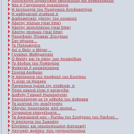
Χρονολόγιο σημαντικών εφευρέσεων και ανακαλύψεων
Νέο ή Γρηγοριανό ημερολόγιο
Η λειτουργία του Πυρηνικού Αντιδραστήρα
Η μαθηματική σταθερά π
Διαδραστικός χάρτης του ουρανού
Χάρτης πλοίων (real time)
Χάρτης αεροπλάνων (real time)
Χάρτης σεισμών (real time)
Περιοδικός Πίνακας Στοιχείων
Σαν σήμερα...
Το Παλίμψηστο
Αεί ο Θεός ο Μέγας...
Γυναίκες Μαθηματικοί
Ο Θαλής και το ύψος των πυραμίδων
Το δένδρο του Πυθαγόρα
Φράκταλ ή μορφόκλασμα
Σύνολα Αριθμών
Η παλίρροια του πορθμού του Ευρίπου
Τι είναι τα Hoaxes
Παγκόσμια ημέρα της σταθεράς π
Πόσο μακριά είναι η καταιγίδα;
Διεθνής Γραμμή Ημερομηνίας
Χρονολόγηση με τη μέθοδο του άνθρακα
Τα μυστικά της αναζήτησης
Οδηγίες προστασίας από σεισμό...
Ξεχασμένα επαγγέλματα...
Τα δικαιώματά μου - Ρωτάω τον Συνήγορο του Παιδιού...
Η απολογία του Σωκράτη
Εξετάσεις και ισορροποιμένη διατροφή!
Λατινικές φράσεις που χρησιμοποιούμε