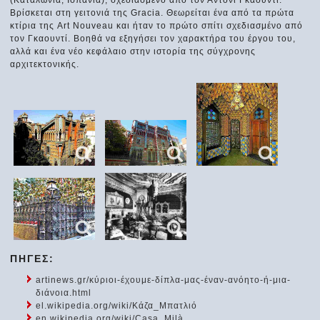
(Καταλωνία, Ισπανία), σχεδιασμένο από τον Αντόνι Γκαουντί.
Βρίσκεται στη γειτονιά της Gracia. Θεωρείται ένα από τα πρώτα
κτίρια της Art Nouveau και ήταν το πρώτο σπίτι σχεδιασμένο από
τον Γκαουντί. Βοηθά να εξηγήσει τον χαρακτήρα του έργου του,
αλλά και ένα νέο κεφάλαιο στην ιστορία της σύγχρονης
αρχιτεκτονικής.
ΠΗΓΕΣ:
artinews.gr/κύριοι-έχουμε-δίπλα-μας-έναν-ανόητο-ή-μια-
διάνοια.html
el.wikipedia.org/wiki/Κάζα_Μπατλιό
en.wikipedia.org/wiki/Casa_Milà