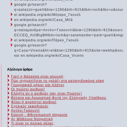
google.gr/search?
q=palazzo+guell&biw=1280&bih=915&tbm=isch&tbo=u&s
el.wikipedia.org/wiki/Μέγαρο_Γκουέλ
en.wikipedia.org/wiki/Casa_Milà
google.gr/search?
q=σαλαμανδρα+Αντόνι+Γκαουντί&biw=1280&bih=915&sourc
ECCEQ_AUIBigB#tbm=isch&q=salamander+park+guell&img
el.wikipedia.org/wiki/Πάρκο_Γκουέλ
google.gr/search?
q=Casa+Vicens&hl=el&biw=1280&bih=915&site=webhp&sou
και en.wikipedia.org/wiki/Casa_Vicens
Αξιόλογα άρθρα
Γιατί η θάλασσα είναι αλμυρή;
Πώς σχηματίζεται το χαλάζι στα καταιγιδοφόρα νέφη
Γεωγραφικό μήκος και πλάτος
Οι πρώτοι αριθμοί!
Ελέγξτε αν ο αριθμός σας είναι Πρώτος!
Βότανα και Αρωματικά Φυτά της Ελληνικής Υπαίθρου
Φίλοι ή αγαπητοί αριθμοί
Σχολικός εκφοβισμός
Αντόνι Γκαουντί
Εαρινή - Φθινοπωρινή Ισημερία
Ας Μάθουμε Νοηματική
Τι είναι το πολικό σέλας;