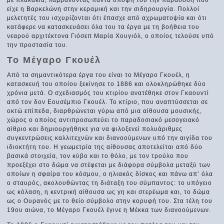
είχε η Βαρκελώνη στην κεραμική και την σιδηρουργία. Πολλοί
μελετητές του ισχυρίζονται ότι έπασχε από αχρωματοψία και ότι
κατάφερε να κατασκευάσει όλα του τα έργα με τη βοήθεια του
νεαρού αρχιτέκτονα Γιόσεπ Μαρία Χουγιόλ, ο οποίος τελούσε υπό
την προστασία του.
Το Μέγαρο Γκουέλ
Από τα σημαντικότερα έργα του είναι το Μέγαρο Γκουέλ, η
κατασκευή του οποίου ξεκίνησε το 1886 και ολοκληρώθηκε δύο
χρόνια μετά. Ο σχεδιασμός του κτιρίου ανατέθηκε στον Γκαουντί
από τον δον Εουσέμπιο Γκουέλ. Το κτίριο, που αναπτύσσεται σε
οκτώ επίπεδα, διαρθρώνεται γύρω από μια αίθουσα μουσικής,
χώρος ο οποίος αντιπροσωπεύει το παραδοσιακό μεσογειακό
αίθριο και δημιουργήθηκε για να φιλοξενεί πολυάριθμες
συγκεντρώσεις καλλιτεχνών και διανοούμενων υπό την αιγίδα του
ιδιοκτήτη του. Η γεωμετρία της αίθουσας αποτελείται από δύο
βασικά στοιχεία, τον κύβο και το θόλο, με τον τρούλο που
προεξέχει στο δώμα να στέφεται με διάφορα σύμβολα μεταξύ των
οποίων η σφαίρα του κόσμου, ο ηλιακός δίσκος και πάνω απ’ όλα
ο σταυρός, ακολουθώντας τη διάταξη του σύμπαντος: το υπόγειο
ως κόλαση, η κεντρική αίθουσα ως γη και στερέωμα και, το δώμα
ως ο Ουρανός με το θείο σύμβολο στην κορυφή του. Στα τέλη του
19ου αιώνα, το Μέγαρο Γκουέλ έγινε η Μέκκα των διανοούμενων.