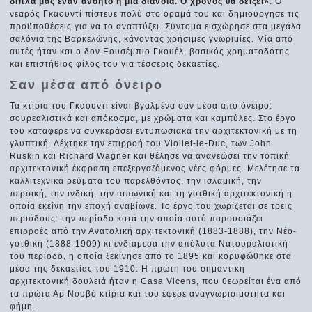
δίπλα μας έναν ανόητο ή μία διάνοια. Ο χρόνος θα δείξει»
. Ο
νεαρός Γκαουντί πίστευε πολύ στο όραμά του και δημιούργησε τις
προϋποθέσεις για να το αναπτύξει. Σύντομα εισχώρησε στα μεγάλα
σαλόνια της Βαρκελώνης, κάνοντας χρήσιμες γνωριμίες. Μία από
αυτές ήταν και ο δον Εουσέμπιο Γκουέλ, βασικός χρηματοδότης
και επιστήθιος φίλος του για τέσσερις δεκαετίες.
Σαν μέσα από όνειρο
Τα κτίρια του Γκαουντί είναι βγαλμένα σαν μέσα από όνειρο:
σουρεαλιστικά και απόκοσμα, με χρώματα και καμπύλες. Στο έργο
του κατάφερε να συγκεράσει εντυπωσιακά την αρχιτεκτονική με τη
γλυπτική. Δέχτηκε την επιρροή του Viollet-le-Duc, των John
Ruskin και Richard Wagner και θέλησε να ανανεώσει την τοπική
αρχιτεκτονική έκφραση επεξεργαζόμενος νέες φόρμες. Μελέτησε τα
καλλιτεχνικά ρεύματα του παρελθόντος, την ισλαμική, την
περσική, την ινδική, την ιαπωνική και τη γοτθική αρχιτεκτονική η
οποία εκείνη την εποχή αναβίωνε. Το έργο του χωρίζεται σε τρεις
περιόδους: την περίοδο κατά την οποία αυτό παρουσιάζει
επιρροές από την Ανατολική αρχιτεκτονική (1883-1888), την Νέο-
γοτθική (1888-1909) κι ενδιάμεσα την απόλυτα Νατουραλιστική
του περίοδο, η οποία ξεκίνησε από το 1895 και κορυφώθηκε στα
μέσα της δεκαετίας του 1910. Η πρώτη του σημαντική
αρχιτεκτονική δουλειά ήταν η Casa Vicens, που θεωρείται ένα από
τα πρώτα Αρ Νουβό κτίρια και του έφερε αναγνωρισιμότητα και
φήμη.