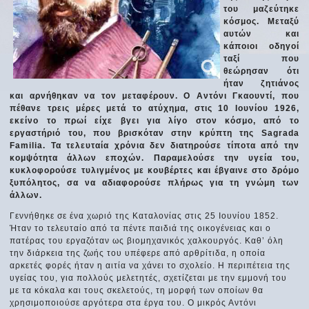
του μαζεύτηκε
κόσμος. Μεταξύ
αυτών και
κάποιοι οδηγοί
ταξί που
θεώρησαν ότι
ήταν ζητιάνος
και αρνήθηκαν να τον μεταφέρουν. Ο Αντόνι Γκαουντί, που
πέθανε τρεις μέρες μετά το ατύχημα, στις 10 Ιουνίου 1926,
εκείνο το πρωί είχε βγει για λίγο στον κόσμο, από το
εργαστήριό του, που βρισκόταν στην κρύπτη της Sagrada
Familia. Τα τελευταία χρόνια δεν διατηρούσε τίποτα από την
κομψότητα άλλων εποχών. Παραμελούσε την υγεία του,
κυκλοφορούσε τυλιγμένος με κουβέρτες και έβγαινε στο δρόμο
ξυπόλητος, σα να αδιαφορούσε πλήρως για τη γνώμη των
άλλων.
Γεννήθηκε σε ένα χωριό της Καταλονίας στις 25 Ιουνίου 1852.
Ήταν το τελευταίο από τα πέντε παιδιά της οικογένειας και ο
πατέρας του εργαζόταν ως βιομηχανικός χαλκουργός. Καθ’ όλη
την διάρκεια της ζωής του υπέφερε από αρθρίτιδα, η οποία
αρκετές φορές ήταν η αιτία να χάνει το σχολείο. Η περιπέτεια της
υγείας του, για πολλούς μελετητές, σχετίζεται με την εμμονή του
με τα κόκαλα και τους σκελετούς, τη μορφή των οποίων θα
χρησιμοποιούσε αργότερα στα έργα του. Ο μικρός Αντόνι