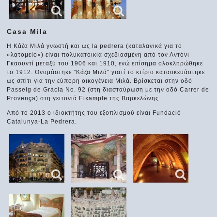
Casa Mila
Η Κάζα Μιλά γνωστή και ως la pedrera (καταλανικά για το
«λατομείο») είναι πολυκατοικία σχεδιασμένη από τον Αντόνι
Γκαουντί μεταξύ του 1906 και 1910, ενώ επίσημα ολοκληρώθηκε
το 1912. Ονομάστηκε "Κάζα Μιλά" γιατί το κτίριο κατασκευάστηκε
ως σπίτι για την εύπορη οικογένεια Μιλά. Βρίσκεται στην οδό
Passeig de Gràcia No. 92 (στη διασταύρωση με την οδό Carrer de
Provença) στη γειτονιά Eixample της Βαρκελώνης.
Από το 2013 ο ιδιοκτήτης του εξοπλισμού είναι Fundació
Catalunya-La Pedrera.