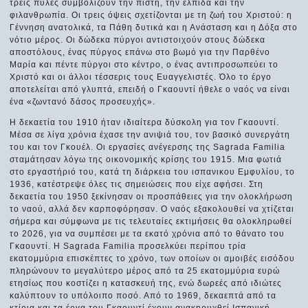
τρεις πύλες συμβολίζουν την πίστη, την ελπίδα και την
φιλανθρωπία. Οι τρεις όψεις σχετίζονται με τη ζωή του Χριστού: η
Γέννηση ανατολικά, τα Πάθη δυτικά και η Ανάσταση και η Δόξα στο
νότιο μέρος. Οι δώδεκα πύργοι αντιστοιχούν στους δώδεκα
αποστόλους, ένας πύργος επάνω στο βωμό για την Παρθένο
Μαρία και πέντε πύργοι στο κέντρο, ο ένας αντιπροσωπεύει το
Χριστό και οι άλλοι τέσσερις τους Ευαγγελιστές. Όλο το έργο
αποτελείται από γλυπτά, επειδή ο Γκαουντί ήθελε ο ναός να είναι
ένα «ζωντανό δάσος προσευχής».
Η δεκαετία του 1910 ήταν ιδιαίτερα δύσκολη για τον Γκαουντί.
Μέσα σε λίγα χρόνια έχασε την ανιψιά του, τον βασικό συνεργάτη
του και τον Γκουέλ. Οι εργασίες ανέγερσης της Sagrada Familia
σταμάτησαν λόγω της οικονομικής κρίσης του 1915. Μια φωτιά
στο εργαστήριό του, κατά τη διάρκεια του ισπανικου Εμφυλίου, το
1936, κατέστρεψε όλες τις σημειώσεις που είχε αφήσει. Στη
δεκαετία του 1950 ξεκίνησαν οι προσπάθειες για την ολοκλήρωση
το ναού, αλλά δεν καρποφόρησαν. Ο ναός εξακολουθεί να χτίζεται
σήμερα και σύμφωνα με τις τελευταίες εκτιμήσεις θα ολοκληρωθεί
το 2026, για να συμπέσει με τα εκατό χρόνια από το θάνατο του
Γκαουντί. Η Sagrada Familia προσελκύει περίπου τρία
εκατομμύρια επισκέπτες το χρόνο, των οποίων οι αμοιβές εισόδου
πληρώνουν το μεγαλύτερο μέρος από τα 25 εκατομμύρια ευρώ
ετησίως που κοστίζει η κατασκευή της, ενώ δωρεές από ιδιώτες
καλύπτουν το υπόλοιπο ποσό. Από το 1969, δεκαεπτά από τα
κτίρια και τα έργα του Γκαουντί έχουν ανακηρυχθεί Ισπανική