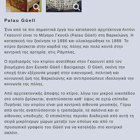
Palau Güell
Ένα από τα πιο σημαντικά έργα του καταλανού αρχιτέκτονα Αντόνι
Γκαουντί είναι το Μέγαρο Γκουέλ (Palau Güell) στη Βαρκελώνη. Η
κατασκευή του ξεκίνησε το 1886 και ολοκληρώθηκε το 1888. Το
κτίριο βρίσκεται στην καρδιά της πόλης και πολύ κοντά στην
κεντρική της αρτηρία, στις Ράμπλας.
Ο σχεδιασμός του κτιρίου ανατέθηκε στον Γκαουντί από τον
βιομήχανο Δον Eusebi Güell i Bacigalupi. Ο Güell, εκείνη την
εποχή ήταν εξέχουσα μορφή στην οικονομική, πολιτική και
κοινωνική ζωή της Βαρκελώνης και αντιπροσώπευε ιδεολογικά την
κοινωνία της πόλης.
Από αρχιτεκτονικής άποψης το κτίριο, λόγω του μικρού οικοπέδου
στο οποίο βρίσκεται, αναπτύσσεται καθ’ ύψος σε οχτώ επίπεδα.
Πυρήνας του κτιρίου είναι μια κεντρική αίθουσα μουσικής. Γύρω
από αυτής αναπτύσσονται η τραπεζαρία, τα σαλόνια και οι
αίθουσες υποδοχής. Ο επισκέπτης περνάει διαδοχικά από αυτή τη
σειρά μικρότερων χώρων μεταξύ των οποίων και από το
προσωπικό γραφείο του Güell για να καταλήξει στο κεντρικό
σαλόνι.