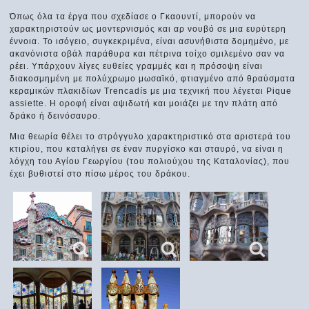
Όπως όλα τα έργα που σχεδίασε ο Γκαουντί, μπορούν να
χαρακτηριστούν ως μοντερνισμός και αρ νουβό σε μια ευρύτερη
έννοια. Το ισόγειο, συγκεκριμένα, είναι ασυνήθιστα δομημένο, με
ακανόνιστα οβάλ παράθυρα και πέτρινα τοίχο σμιλεμένο σαν να
ρέει. Υπάρχουν λίγες ευθείες γραμμές και η πρόσοψη είναι
διακοσμημένη με πολύχρωμο μωσαϊκό, φτιαγμένο από θραύσματα
κεραμικών πλακιδίων Trencadís με μια τεχνική που λέγεται Pique
assiette. Η οροφή είναι αψιδωτή και μοιάζει με την πλάτη από
δράκο ή δεινόσαυρο.
Μια θεωρία θέλει το στρόγγυλο χαρακτηριστικό στα αριστερά του
κτιρίου, που καταλήγει σε έναν πυργίσκο και σταυρό, να είναι η
λόγχη του Αγίου Γεωργίου (του πολιούχου της Καταλονίας), που
έχει βυθιστεί στο πίσω μέρος του δράκου.