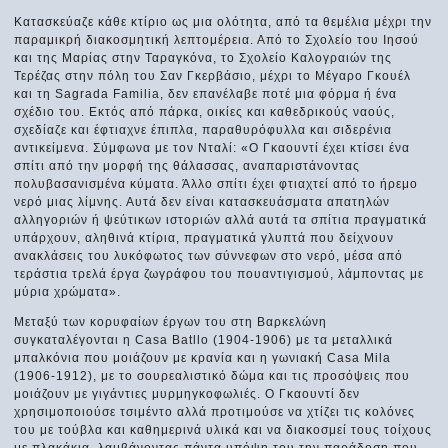
Κατασκεύαζε κάθε κτίριο ως μια ολότητα, από τα θεμέλια μέχρι την
παραμικρή διακοσμητική λεπτομέρεια. Από το Σχολείο του Ιησού
και της Μαρίας στην Ταραγκόνα, το Σχολείο Καλογραιών της
Τερέζας στην πόλη του Σαν Γκερβάσιο, μέχρι το Μέγαρο Γκουέλ
και τη Sagrada Familia, δεν επανέλαβε ποτέ μια φόρμα ή ένα
σχέδιο του. Εκτός από πάρκα, οικίες και καθεδρικούς ναούς,
σχεδίαζε και έφτιαχνε έπιπλα, παραθυρόφυλλα και σιδερένια
αντικείμενα. Σύμφωνα με τον Νταλί: «Ο Γκαουντί έχει κτίσει ένα
σπίτι από την μορφή της θάλασσας, αναπαριστάνοντας
πολυβασανισμένα κύματα. Άλλο σπίτι έχει φτιαχτεί από το ήρεμο
νερό μιας λίμνης. Αυτά δεν είναι κατασκευάσματα απατηλών
αλληγοριών ή ψεύτικων ιστοριών αλλά αυτά τα σπίτια πραγματικά
υπάρχουν, αληθινά κτίρια, πραγματικά γλυπτά που δείχνουν
ανακλάσεις του λυκόφωτος των σύννεφων στο νερό, μέσα από
τεράστια τρελά έργα ζωγράφου του πουαντιγισμού, λάμποντας με
μύρια χρώματα».
Μεταξύ των κορυφαίων έργων του στη Βαρκελώνη
συγκαταλέγονται η Casa Batllo (1904-1906) με τα μεταλλικά
μπαλκόνια που μοιάζουν με κρανία και η γωνιακή Casa Mila
(1906-1912), με το σουρεαλιστικό δώμα και τις προσόψεις που
μοιάζουν με γιγάντιες μυρμηγκοφωλιές. Ο Γκαουντί δεν
χρησιμοποιούσε τσιμέντο αλλά προτιμούσε να χτίζει τις κολόνες
του με τούβλα και καθημερινά υλικά και να διακοσμεί τους τοίχους
με πλακάκια, λαμβάνοντας πάντα υπόψη του την παράδοση που