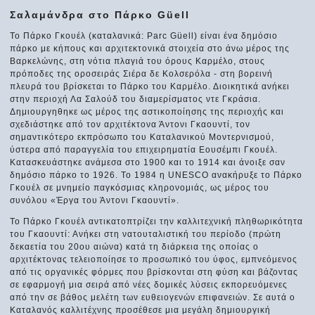
Σαλαμάνδρα στο Πάρκο Güell
Το Πάρκο Γκουέλ (καταλανικά: Parc Güell) είναι ένα δημόσιο
πάρκο με κήπους και αρχιτεκτονικά στοιχεία στο άνω μέρος της
Βαρκελώνης, στη νότια πλαγιά του όρους Καρμέλο, στους
πρόποδες της οροσειράς Σιέρα δε Κολσερόλα - στη βορεινή
πλευρά του βρίσκεται το Πάρκο του Καρμέλο. Διοικητικά ανήκει
στην περιοχή Λα Σαλούδ του διαμερίσματος ντε Γκράσια.
Δημιουργηθηκε ως μέρος της αστικοποίησης της περιοχής και
σχεδιάστηκε από τον αρχιτέκτονα Άντονι Γκαουντί, τον
σημαντικότερο εκπρόσωπο του Καταλανικού Μοντερνισμού,
ύστερα από παραγγελία του επιχειρηματία Εουσέμπι Γκουέλ.
Κατασκευάστηκε ανάμεσα στο 1900 και το 1914 και άνοιξε σαν
δημόσιο πάρκο το 1926. Το 1984 η UNESCO ανακήρυξε το Πάρκο
Γκουέλ σε μνημείο παγκόσμιας κληρονομιάς, ως μέρος του
συνόλου «Έργα του Άντονι Γκαουντί».
Το Πάρκο Γκουέλ αντικατοπτρίζει την καλλιτεχνική πληθωρικότητα
του Γκαουντί: Ανήκει στη νατουταλιστική του περίοδο (πρώτη
δεκαετία του 20ου αιώνα) κατά τη διάρκεια της οποίας ο
αρχιτέκτονας τελειοποίησε το προσωπικό του ύφος, εμπνεόμενος
από τις οργανικές φόρμες που βρίσκονται στη φύση και βάζοντας
σε εφαρμογή μια σειρά από νέες δομικές λύσεις εκπορευόμενες
από την σε βάθος μελέτη των ευθειογενών επιφανειών. Σε αυτά ο
Καταλανός καλλιτέχνης προσέθεσε μια μεγάλη δημιουργική