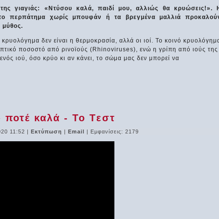
της γιαγιάς: «Ντύσου καλά, παιδί μου, αλλιώς θα κρυώσεις!». 
 το περπάτημα χωρίς μπουφάν ή τα βρεγμένα μαλλιά προκαλού
 μύθος.
 κρυολόγημα δεν είναι η θερμοκρασία, αλλά οι ιοί. Το κοινό κρυολόγημ
ιπτικό ποσοστό από ρινοϊούς (Rhinoviruses), ενώ η γρίπη από ιούς της
ενός ιού, όσο κρύο κι αν κάνει, το σώμα μας δεν μπορεί να
 ποτέ καλά - Το Tεστ
020 11:52
|
Εκτύπωση
|
Email
| Εμφανίσεις: 2179