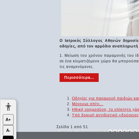
Ο Ιατρικός Σύλλογος Αθηνών δημοσίε
οδηγίες, από τον αρμόδιο αναπληρωτή 
1. Μείωση του χρόνου παραμονής του ίδ
σε ένα κλιματιζόμενο χώρο θα μπορούσα
τις αναμενόμενες.
Περισσότερα...
Οδηγίες για παραμονή παιδιών κα
Μένουμε σπίτι...
Ηθική νοημοσύνη, το επίκτητο χά
Υπό δοκιμή αντιβιοτικό «δούρειος
Α+
Σελίδα 1 από 51
Α-
Έναρξη
Προηγούμενο
1
2
3
4
5
6
7