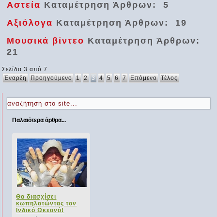
Αστεία
Καταμέτρηση Άρθρων: 5
Αξιόλογα
Καταμέτρηση Άρθρων: 19
Μουσικά βίντεο
Καταμέτρηση Άρθρων:
21
Σελίδα 3 από 7
Έναρξη
Προηγούμενο
1
2
3
4
5
6
7
Επόμενο
Τέλος
Παλαιότερα άρθρα...
Η Κοσμική
Σύγκρουση που
Έδωσε Κλίση στον
Πλανήτη μας
Πριν από 4,5
δισεκατομμύρια
χρόνια, σε μια εποχή
Θα διασχίσει
Πίνουν τα ψάρια
Ταξίδι στο CERN για
"Αδέσποτοι"
Οδηγώντας πάνω
που η Γη ήταν ακόμα
κωπηλατώντας τον
νερό;
40 Έλληνες μαθητές
πλανήτες στο
στον ωκεανό!
ένας νεογέννητος,
Ινδικό Ωκεανό!
σύμπαν...
βίαιος...
ξει
Άλλα ναι και άλλα όχι,
Την ευκαιρία να δούν
Ο δρόμος Overseas