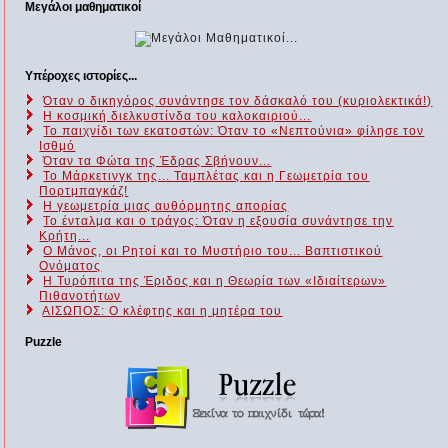
Μεγάλοι μαθηματικοί
Υπέροχες ιστορίες...
Όταν ο δικηγόρος συνάντησε τον δάσκαλό του (κυριολεκτικά!)
Η κοσμική διελκυστίνδα του καλοκαιριού...
Το παιχνίδι των εκατοστών: Όταν το «Νεπτούνια» φίλησε τον
Ισθμό
Όταν τα Φώτα της Έδρας Σβήνουν...
Το Μάρκετινγκ της... Ταμπλέτας και η Γεωμετρία του
Πορτμπαγκάζ!
Η γεωμετρία μιας αυθόρμητης απορίας
Το ένταλμα και ο τράγος: Όταν η εξουσία συνάντησε την
Κρήτη...
Ο Μάνος, οι Ρητοί και το Μυστήριο του... Βαπτιστικού
Ονόματος
Η Τυρόπιτα της Έριδος και η Θεωρία των «Ιδιαίτερων»
Πιθανοτήτων
ΑΙΣΩΠΟΣ: Ο κλέφτης και η μητέρα του
Puzzle