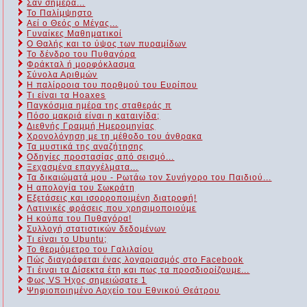
Σαν σήμερα...
Το Παλίμψηστο
Αεί ο Θεός ο Μέγας...
Γυναίκες Μαθηματικοί
Ο Θαλής και το ύψος των πυραμίδων
Το δένδρο του Πυθαγόρα
Φράκταλ ή μορφόκλασμα
Σύνολα Αριθμών
Η παλίρροια του πορθμού του Ευρίπου
Τι είναι τα Hoaxes
Παγκόσμια ημέρα της σταθεράς π
Πόσο μακριά είναι η καταιγίδα;
Διεθνής Γραμμή Ημερομηνίας
Χρονολόγηση με τη μέθοδο του άνθρακα
Τα μυστικά της αναζήτησης
Οδηγίες προστασίας από σεισμό...
Ξεχασμένα επαγγέλματα...
Τα δικαιώματά μου - Ρωτάω τον Συνήγορο του Παιδιού...
Η απολογία του Σωκράτη
Εξετάσεις και ισορροποιμένη διατροφή!
Λατινικές φράσεις που χρησιμοποιούμε
Η κούπα του Πυθαγόρα!
Συλλογή στατιστικών δεδομένων
Τι είναι το Ubuntu;
Το θερμόμετρο του Γαλιλαίου
Πώς διαγράφεται ένας λογαριασμός στο Facebook
Τι έιναι τα Δίσεκτα έτη και πως τα προσδιορίζουμε...
Φως VS Ήχος σημειώσατε 1
Ψηφιοποιημένο Αρχείο του Εθνικού Θεάτρου