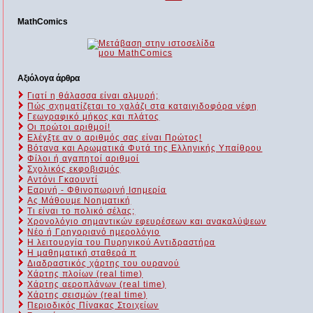
MathComics
Αξιόλογα άρθρα
Γιατί η θάλασσα είναι αλμυρή;
Πώς σχηματίζεται το χαλάζι στα καταιγιδοφόρα νέφη
Γεωγραφικό μήκος και πλάτος
Οι πρώτοι αριθμοί!
Ελέγξτε αν ο αριθμός σας είναι Πρώτος!
Βότανα και Αρωματικά Φυτά της Ελληνικής Υπαίθρου
Φίλοι ή αγαπητοί αριθμοί
Σχολικός εκφοβισμός
Αντόνι Γκαουντί
Εαρινή - Φθινοπωρινή Ισημερία
Ας Μάθουμε Νοηματική
Τι είναι το πολικό σέλας;
Χρονολόγιο σημαντικών εφευρέσεων και ανακαλύψεων
Νέο ή Γρηγοριανό ημερολόγιο
Η λειτουργία του Πυρηνικού Αντιδραστήρα
Η μαθηματική σταθερά π
Διαδραστικός χάρτης του ουρανού
Χάρτης πλοίων (real time)
Χάρτης αεροπλάνων (real time)
Χάρτης σεισμών (real time)
Περιοδικός Πίνακας Στοιχείων