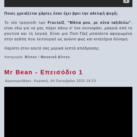
Ποιος χρειάζεται χάρτες όταν έχει βρει την αδελφή ψυχή;
Το νέο τραγούδι των
FractalZ
,
"Μάτια μου, με σένα ταξιδεύω"
,
είναι εδώ για να μας πάρει πάνω σ' ένα συννεφάκι, μακριά από τη
ρουτίνα και τη λογική. Είναι μια Ποπ-Τζαζ μπαλάντα αφιερωμένη
στην αγάπη που λειτουργεί ως αιώνιο φως και κινητήρια δύναμη.
Χαρίστε στον εαυτό σας μερικά λεπτά απόδρασης.
Κατηγορία:
Βίντεο
/
Μουσικά βίντεο
Mr Bean - Επεισόδιο 1
Δημιουργήθηκε: Κυριακή, 04 Οκτωβρίου 2020 19:23