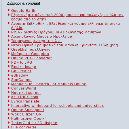
Διάφορα & χρήσιμα!
Google Earth
Εξερευνήστε πάνω από 2000 μουσεία και συλλογές σε όλο τον
κόσμο από το σπίτι
Ανοικτή Βιβλιοθήκη: Ελεύθερα και νόμιμα ελληνικά ψηφιακά
βιβλία
PISA - Διεθνές Πρόγραμμα Αξιολόγησης Μαθητών
Αρχαιολογικό Μουσείο Ηρακλείου
Τετραγωνισμένο χαρτί κ.λ.π.
Νεοελληνική Γραμματική του Μανόλη Τριανταφυλλίδη (pdf)
Greeklish σε ελληνικά
Μαθήματα Geogebra
Online PDF-Converter
PDF to JPG
Resize Image
Gif Creator
eShadow
SunCal.net
ManualsLib - Search For Manuals Online
ConvertWorld
Ναυτικοί κόμποι
azLYRICS.com
LyricsTranslate
Interactive whiteboard for schools and universities
Online Sumopaint
WorldCitizen.GR
Καθημερινή Φυσική
TinkerCad for 3D disigne
File converter