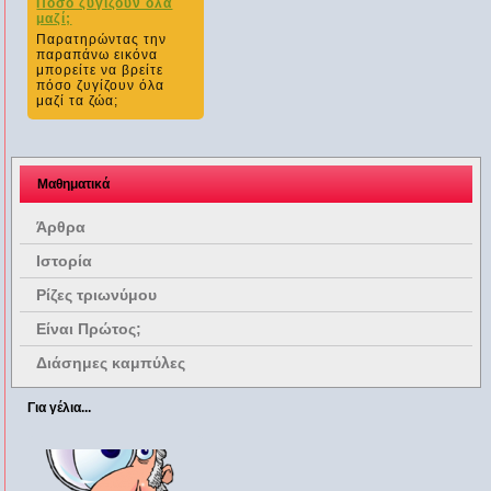
Πόσο ζυγίζουν όλα
μαζί;
Παρατηρώντας την
παραπάνω εικόνα
μπορείτε να βρείτε
πόσο ζυγίζουν όλα
μαζί τα ζώα;
Μαθηματικά
Άρθρα
Ιστορία
Ρίζες τριωνύμου
Είναι Πρώτος;
Διάσημες καμπύλες
Για γέλια...