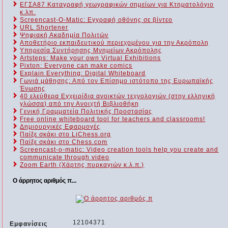
ΕΓΣΑ87 Καταγραφή γεωγραφικών σημείων για Κτηματολόγιο
κ.λπ.
Screencast-O-Matic: Εγγραφή οθόνης σε βίντεο
URL Shortener
Ψηφιακή Ακαδημία Πολιτών
Αποθετήριο εκπαιδευτικού περιεχομένου για την Ακρόπολη
Υπηρεσία Συντήρησης Μνημείων Ακρόπολης
Artsteps: Make your own Virtual Exhibitions
Pixton: Everyone can make comics
Explain Everything: Digital Whiteboard
Γωνιά μάθησης: Από τον Επίσημο ιστότοπο της Ευρωπαϊκής
Ένωσης
40 ελεύθερα Εγχειρίδια ανοικτών τεχνολογιών (στην ελληνική
γλώσσα) από την Ανοιχτή Βιβλιοθήκη
Γενική Γραμματεία Πολιτικής Προστασίας
Free online whiteboard tool for teachers and classrooms!
Δημιουργικές Εφαρμογές
Παίξε σκάκι στο LiChess.org
Παίξε σκάκι στο Chess.com
Screencast-o-matic: Video creation tools help you create and
communicate through video
Zoom Earth (Χάρτης πυρκαγιών κ.λ.π.)
Ο άρρητος αριθμός π...
12104371
Εμφανίσεις