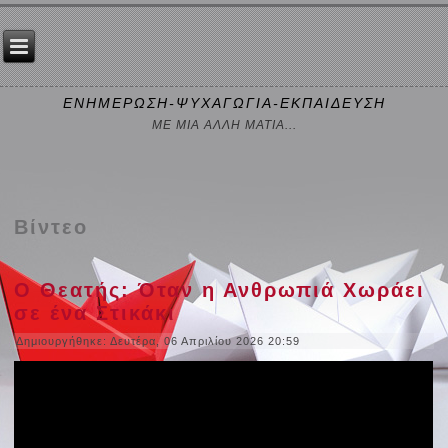
ΕΝΗΜΕΡΩΣΗ-ΨΥΧΑΓΩΓΙΑ-ΕΚΠΑΙΔΕΥΣΗ
ΜΕ ΜΙΑ ΑΛΛΗ ΜΑΤΙΑ...
Βίντεο
Ο Θεατής: Όταν η Ανθρωπιά Χωράει
σε ένα Στικάκι
Δημιουργήθηκε: Δευτέρα, 06 Απριλίου 2026 20:59