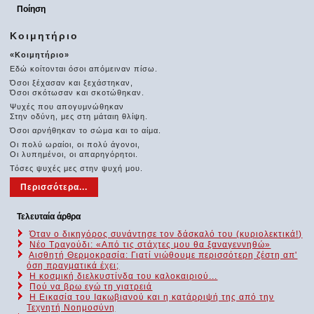
Ποίηση
Κοιμητήριο
«Κοιμητήριο»
Εδώ κοίτονται όσοι απόμειναν πίσω.
Όσοι ξέχασαν και ξεχάστηκαν,
Όσοι σκότωσαν και σκοτώθηκαν.
Ψυχές που απογυμνώθηκαν
Στην οδύνη, μες στη μάταιη θλίψη.
Όσοι αρνήθηκαν το σώμα και το αίμα.
Οι πολύ ωραίοι, οι πολύ άγονοι,
Οι λυπημένοι, οι απαρηγόρητοι.
Τόσες ψυχές μες στην ψυχή μου.
Περισσότερα...
Τελευταία άρθρα
Όταν ο δικηγόρος συνάντησε τον δάσκαλό του (κυριολεκτικά!)
Νέο Τραγούδι: «Από τις στάχτες μου θα ξαναγεννηθώ»
Αισθητή Θερμοκρασία: Γιατί νιώθουμε περισσότερη ζέστη απ'
όση πραγματικά έχει;
Η κοσμική διελκυστίνδα του καλοκαιριού...
Πού να βρω εγώ τη γιατρειά
Η Εικασία του Ιακωβιανού και η κατάρριψή της από την
Τεχνητή Νοημοσύνη