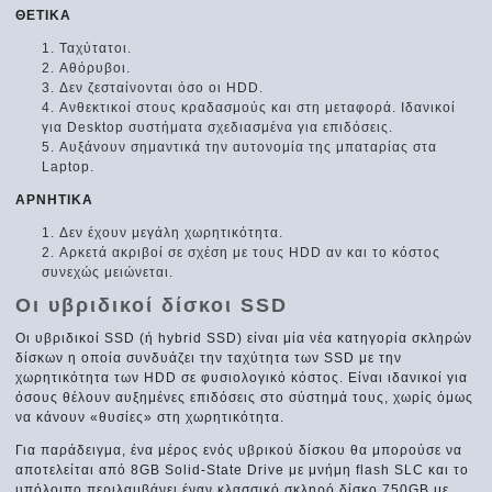
ΘΕΤΙΚΑ
Ταχύτατοι.
Αθόρυβοι.
Δεν ζεσταίνονται όσο οι HDD.
Ανθεκτικοί στους κραδασμούς και στη μεταφορά. Ιδανικοί
για Desktop συστήματα σχεδιασμένα για επιδόσεις.
Αυξάνουν σημαντικά την αυτονομία της μπαταρίας στα
Laptop.
ΑΡΝΗΤΙΚΑ
Δεν έχουν μεγάλη χωρητικότητα.
Αρκετά ακριβοί σε σχέση με τους HDD αν και το κόστος
συνεχώς μειώνεται.
Οι υβριδικοί δίσκοι SSD
Οι υβριδικοί SSD (ή hybrid SSD) είναι μία νέα κατηγορία σκληρών
δίσκων η οποία συνδυάζει την ταχύτητα των SSD με την
χωρητικότητα των HDD σε φυσιολογικό κόστος. Είναι ιδανικοί για
όσους θέλουν αυξημένες επιδόσεις στο σύστημά τους, χωρίς όμως
να κάνουν «θυσίες» στη χωρητικότητα.
Για παράδειγμα, ένα μέρος ενός υβρικού δίσκου θα μπορούσε να
αποτελείται από 8GB Solid-State Drive με μνήμη flash SLC και το
υπόλοιπο περιλαμβάνει έναν κλασσικό σκληρό δίσκο 750GB με