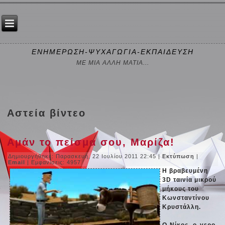
ΕΝΗΜΕΡΩΣΗ-ΨΥΧΑΓΩΓΙΑ-ΕΚΠΑΙΔΕΥΣΗ
ΜΕ ΜΙΑ ΑΛΛΗ ΜΑΤΙΑ...
Αστεία βίντεο
Αμάν το πείσμα σου, Μαρίζα!
Δημιουργήθηκε: Παρασκευή, 22 Ιουλίου 2011 22:45
|
Εκτύπωση
|
Email
| Εμφανίσεις: 4957
Η βραβευμένη
3D ταινία μικρού
μήκους του
Κωνσταντίνου
Κρυστάλλη.
Ο Νίκος, ο γερο-