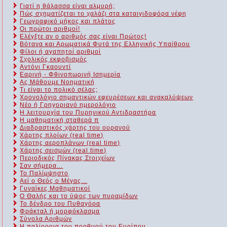
Γιατί η θάλασσα είναι αλμυρή;
Πώς σχηματίζεται το χαλάζι στα καταιγιδοφόρα νέφη
Γεωγραφικό μήκος και πλάτος
Οι πρώτοι αριθμοί!
Ελέγξτε αν ο αριθμός σας είναι Πρώτος!
Βότανα και Αρωματικά Φυτά της Ελληνικής Υπαίθρου
Φίλοι ή αγαπητοί αριθμοί
Σχολικός εκφοβισμός
Αντόνι Γκαουντί
Εαρινή - Φθινοπωρινή Ισημερία
Ας Μάθουμε Νοηματική
Τι είναι το πολικό σέλας;
Χρονολόγιο σημαντικών εφευρέσεων και ανακαλύψεων
Νέο ή Γρηγοριανό ημερολόγιο
Η λειτουργία του Πυρηνικού Αντιδραστήρα
Η μαθηματική σταθερά π
Διαδραστικός χάρτης του ουρανού
Χάρτης πλοίων (real time)
Χάρτης αεροπλάνων (real time)
Χάρτης σεισμών (real time)
Περιοδικός Πίνακας Στοιχείων
Σαν σήμερα...
Το Παλίμψηστο
Αεί ο Θεός ο Μέγας...
Γυναίκες Μαθηματικοί
Ο Θαλής και το ύψος των πυραμίδων
Το δένδρο του Πυθαγόρα
Φράκταλ ή μορφόκλασμα
Σύνολα Αριθμών
Η παλίρροια του πορθμού του Ευρίπου