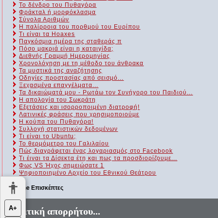
Το δένδρο του Πυθαγόρα
Φράκταλ ή μορφόκλασμα
Σύνολα Αριθμών
Η παλίρροια του πορθμού του Ευρίπου
Τι είναι τα Hoaxes
Παγκόσμια ημέρα της σταθεράς π
Πόσο μακριά είναι η καταιγίδα;
Διεθνής Γραμμή Ημερομηνίας
Χρονολόγηση με τη μέθοδο του άνθρακα
Τα μυστικά της αναζήτησης
Οδηγίες προστασίας από σεισμό...
Ξεχασμένα επαγγέλματα...
Τα δικαιώματά μου - Ρωτάω τον Συνήγορο του Παιδιού...
Η απολογία του Σωκράτη
Εξετάσεις και ισορροποιμένη διατροφή!
Λατινικές φράσεις που χρησιμοποιούμε
Η κούπα του Πυθαγόρα!
Συλλογή στατιστικών δεδομένων
Τι είναι το Ubuntu;
Το θερμόμετρο του Γαλιλαίου
Πώς διαγράφεται ένας λογαριασμός στο Facebook
Τι έιναι τα Δίσεκτα έτη και πως τα προσδιορίζουμε...
Φως VS Ήχος σημειώσατε 1
Ψηφιοποιημένο Αρχείο του Εθνικού Θεάτρου
Online Επισκέπτες
Αυτήν τη στιγμή επισκέπτονται τον ιστότοπό μας 85 guests και
Α+
Πολιτική απορρήτου...
κανένα μέλος