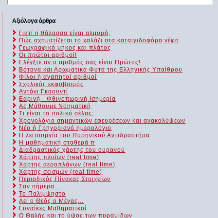
Αξιόλογα άρθρα
Γιατί η θάλασσα είναι αλμυρή;
Πώς σχηματίζεται το χαλάζι στα καταιγιδοφόρα νέφη
Γεωγραφικό μήκος και πλάτος
Οι πρώτοι αριθμοί!
Ελέγξτε αν ο αριθμός σας είναι Πρώτος!
Βότανα και Αρωματικά Φυτά της Ελληνικής Υπαίθρου
Φίλοι ή αγαπητοί αριθμοί
Σχολικός εκφοβισμός
Αντόνι Γκαουντί
Εαρινή - Φθινοπωρινή Ισημερία
Ας Μάθουμε Νοηματική
Τι είναι το πολικό σέλας;
Χρονολόγιο σημαντικών εφευρέσεων και ανακαλύψεων
Νέο ή Γρηγοριανό ημερολόγιο
Η λειτουργία του Πυρηνικού Αντιδραστήρα
Η μαθηματική σταθερά π
Διαδραστικός χάρτης του ουρανού
Χάρτης πλοίων (real time)
Χάρτης αεροπλάνων (real time)
Χάρτης σεισμών (real time)
Περιοδικός Πίνακας Στοιχείων
Σαν σήμερα...
Το Παλίμψηστο
Αεί ο Θεός ο Μέγας...
Γυναίκες Μαθηματικοί
Ο Θαλής και το ύψος των πυραμίδων