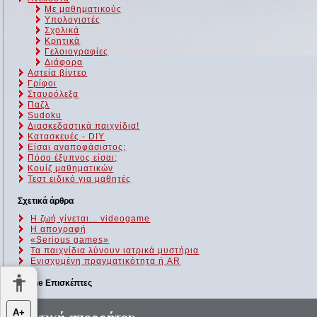
Με μαθηματικούς
Υπολογιστές
Σχολικά
Κρητικά
Γελοιογραφίες
Διάφορα
Αστεία βίντεο
Γρίφοι
Σταυρόλεξα
Παζλ
Sudoku
Διασκεδαστικά παιχνίδια!
Κατασκευές - DIY
Είσαι αναποφάσιστος;
Πόσο έξυπνος είσαι;
Kουίζ μαθηματικών
Τεστ ειδικό για μαθητές
Σχετικά άρθρα
Η ζωή γίνεται... videogame
Η απογραφή
«Serious games»
Τα παιχνίδια λύνουν ιατρικά μυστήρια
Ενισχυμένη πραγματικότητα ή AR
Online Επισκέπτες
Αυτήν τη στιγμή επισκέπτονται τον ιστότοπό μας 237 guests και
Α+
κανένα μέλος