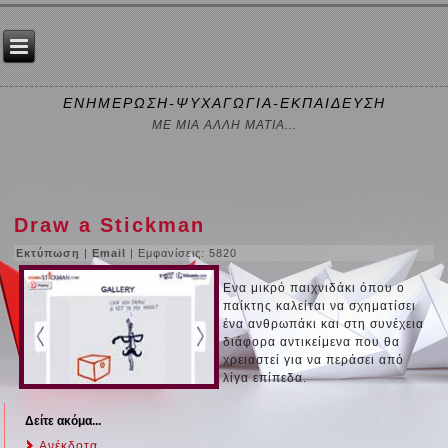
ΕΝΗΜΕΡΩΣΗ-ΨΥΧΑΓΩΓΙΑ-ΕΚΠΑΙΔΕΥΣΗ
ΜΕ ΜΙΑ ΑΛΛΗ ΜΑΤΙΑ...
Draw a Stickman
Εκτύπωση
|
Email
| Εμφανίσεις: 5820
Ενα μικρό παιχνιδάκι όπου ο
παίκτης καλείται να σχηματίσει
ένα ανθρωπάκι και στη συνέχεια
διάφορα αντικείμενα που θα
χρειαστεί για να περάσει από
λίγα επίπεδα.
Δείτε ακόμα...
Ανέκδοτα