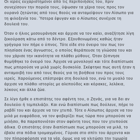
Οι ιερείς ευχαριστημένοι από τις περιποιήσεις του, πριν
συνεχίσουν την πορεία τους, ύψωσαν τα χέρια τους προς τον
ουρανό ζητώντας από τους θεούς να ανταμείψουν τον Αίσωπο για
τη φιλοξενία του. Ύστερα έφυγαν και ο Αίσωπος συνέχισε τη
δουλειά του.
Όταν ο ήλιος μεσουράνησε και άρχισε να τον καίει, αναζήτησε λίγη
ξεκούραση κάτω από το δέντρο. Εξουθενωμένος καθώς ήταν
γρήγορα τον πήρε ο ύπνος. Τότε είδε στο όνειρο του πως τον
πλησίασε ένας άγνωστος, ο οποίος θεράπευσε τη γλώσσα του και
του χάρισε την ικανότητα να πλάθει μύθους. Όταν ξύπνησε
θυμήθηκε το όνειρό του. Άρχισε να μονολογεί και τότε διαπίστωσε
πως μπορούσε να μιλά χωρίς δυσκολία. Σκέφτηκε πως αυτή ήταν η
ανταμοιβή του από τους θεούς για τη βοήθεια του προς τους
ιερείς. Χαρούμενος επέστρεψε στη δουλειά του, ενώ το μυαλό του
άρχισε να πλάθει ιστορίες με αλεπούδες και κόρακες, λελέκια,
λύκους και άλλα ζώα.
Σε λίγο ήρθε ο επιστάτης του αφέντη του, ο Ζηνάς, για να δει αν
δουλεύει ή τεμπελιάζει. Και ενώ διαπίστωσε πως δούλευε, πήρε το
ραβδί του και άρχισε να τον χτυπά. Τότε ο Αίσωπος άρχισε να του
μιλά με ευφράδεια, να τον φοβερίζει πως τώρα που μπορούσε να
μιλήσει, θα παραπονιόταν στον αφέντη τους που τον χτυπούσε
άδικα. Ο επιστάτης όταν διαπίστωσε πως μπορούσε να μιλά, το
έβαλε στα πόδια τρομαγμένος. Γύρισε στο σπίτι του άρχοντα και
τον πληροφόρησε για τα νέα, όμως για να γλιτώσει την τιμωρία