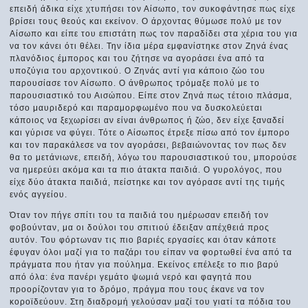
επειδή άδικα είχε χτυπήσει τον Αίσωπο, τον συκοφάντησε πως είχε
βρίσει τους θεούς και εκείνον. Ο άρχοντας θύμωσε πολύ με τον
Αίσωπο και είπε του επιστάτη πως τον παραδίδει στα χέρια του για
να τον κάνει ότι θέλει. Την ίδια μέρα εμφανίστηκε στον Ζηνά ένας
πλανόδιος έμπορος και του ζήτησε να αγοράσει ένα από τα
υποζύγια του αρχοντικού. Ο Ζηνάς αντί για κάποιο ζώο του
παρουσίασε τον Αίσωπο. Ο άνθρωπος τρόμαξε πολύ με το
παρουσιαστικό του Αισώπου. Είπε στον Ζηνά πως τέτοιο πλάσμα,
τόσο μαυριδερό και παραμορφωμένο που να δυσκολεύεται
κάποιος να ξεχωρίσει αν είναι άνθρωπος ή ζώο, δεν είχε ξαναδεί
και γύρισε να φύγει. Τότε ο Αίσωπος έτρεξε πίσω από τον έμπορο
και τον παρακάλεσε να τον αγοράσει, βεβαιώνοντας τον πως δεν
θα το μετάνιωνε, επειδή, λόγω του παρουσιαστικού του, μπορούσε
να ημερεύει ακόμα και τα πιο άτακτα παιδιά. Ο γυρολόγος, που
είχε δύο άτακτα παιδιά, πείστηκε και τον αγόρασε αντί της τιμής
ενός αγγείου.
Όταν τον πήγε σπίτι του τα παιδιά του ημέρωσαν επειδή τον
φοβούνταν, μα οι δούλοι του σπιτιού έδειξαν απέχθειά προς
αυτόν. Του φόρτωναν τις πιο βαριές εργασίες και όταν κάποτε
έφυγαν όλοι μαζί για το παζάρι του είπαν να φορτωθεί ένα από τα
πράγματα που ήταν για πούλημα. Εκείνος επέλεξε το πιο βαρύ
από όλα: ένα πανέρι γεμάτο ψωμιά νερό και φαγητά που
προορίζονταν για το δρόμο, πράγμα που τους έκανε να τον
κοροϊδεύουν. Στη διαδρομή γελούσαν μαζί του γιατί τα πόδια του