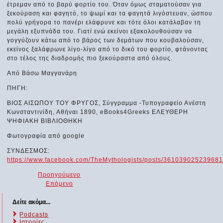
έτρεμαν από το βαρύ φορτίο του. Όταν όμως σταματούσαν για
ξεκούραση και φαγητό, το ψωμί και τα φαγητά λιγόστευαν, ώσπου
πολύ γρήγορα το πανέρι ελάφρυνε και τότε όλοι κατάλαβαν τη
μεγάλη εξυπνάδα του. Γιατί ενώ εκείνοι εξακολουθούσαν να
γογγύζουν κάτω από το βάρος των δεμάτων που κουβαλούσαν,
εκείνος ξαλάφρωνε λίγο-λίγο από το δικό του φορτίο, φτάνοντας
στο τέλος της διαδρομής πιο ξεκούραστα από όλους.
Από Βάσω Μαγγανάρη
ΠΗΓΗ:
ΒΙΟΣ ΑΙΣΩΠΟΥ ΤΟΥ ΦΡΥΓΟΣ, Σύγγραμμα -Τυπογραφείο Ανέστη
Κωνσταντινίδη, Αθήναι 1890, eBooks4Greeks ΕΛΕΥΘΕΡΗ
ΨΗΦΙΑΚΗ ΒΙΒΛΙΟΘΗΚΗ
Φωτογραφία από google
ΣΥΝΔΕΣΜΟΣ:
https://www.facebook.com/TheMythologists/posts/36103902523968
Προηγούμενο
Επόμενο
Δείτε ακόμα...
Podcasts
Ιστορίες