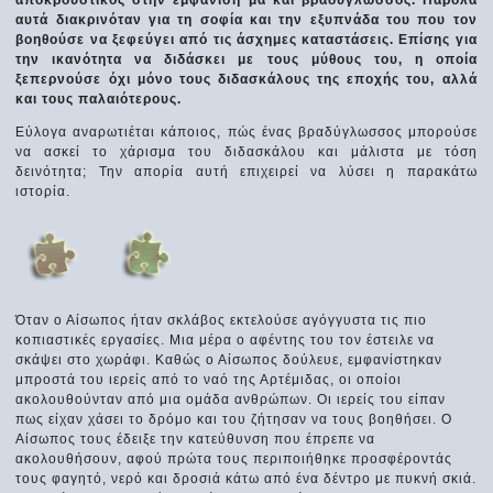
αυτά διακρινόταν για τη σοφία και την εξυπνάδα του που τον
βοηθούσε να ξεφεύγει από τις άσχημες καταστάσεις. Επίσης για
την ικανότητα να διδάσκει με τους μύθους του, η οποία
ξεπερνούσε όχι μόνο τους διδασκάλους της εποχής του, αλλά
και τους παλαιότερους.
Εύλογα αναρωτιέται κάποιος, πώς ένας βραδύγλωσσος μπορούσε
να ασκεί το χάρισμα του διδασκάλου και μάλιστα με τόση
δεινότητα; Την απορία αυτή επιχειρεί να λύσει η παρακάτω
ιστορία.
Όταν ο Αίσωπος ήταν σκλάβος εκτελούσε αγόγγυστα τις πιο
κοπιαστικές εργασίες. Μια μέρα ο αφέντης του τον έστειλε να
σκάψει στο χωράφι. Καθώς ο Αίσωπος δούλευε, εμφανίστηκαν
μπροστά του ιερείς από το ναό της Αρτέμιδας, οι οποίοι
ακολουθούνταν από μια ομάδα ανθρώπων. Οι ιερείς του είπαν
πως είχαν χάσει το δρόμο και του ζήτησαν να τους βοηθήσει. Ο
Αίσωπος τους έδειξε την κατεύθυνση που έπρεπε να
ακολουθήσουν, αφού πρώτα τους περιποιήθηκε προσφέροντάς
τους φαγητό, νερό και δροσιά κάτω από ένα δέντρο με πυκνή σκιά.