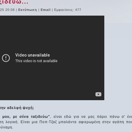
ξιδεύω...
25 20:08
|
Εκτύπωση
|
Email
| Εμφανίσεις: 477
ι την αδελφή ψυχή;
α μου, με σένα ταξιδεύω"
, είναι εδώ για να μας πάρει πάνω σ' έν
 τη λογική. Είναι μια Ποπ-Τζαζ μπαλάντα αφιερωμένη στην αγάπη πο
 δύναμη.