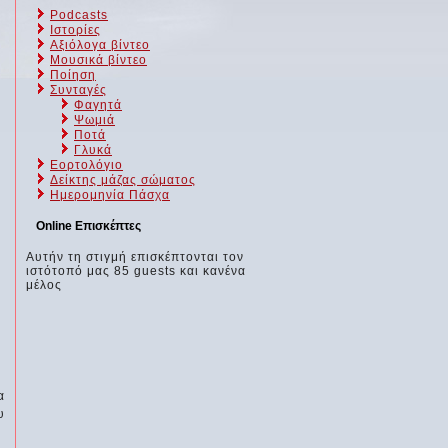
Podcasts
Ιστορίες
Αξιόλογα βίντεο
Μουσικά βίντεο
Ποίηση
Συνταγές
Φαγητά
Ψωμιά
Ποτά
Γλυκά
Εορτολόγιο
Δείκτης μάζας σώματος
Ημερομηνία Πάσχα
Online Επισκέπτες
Αυτήν τη στιγμή επισκέπτονται τον
ιστότοπό μας 85 guests και κανένα
μέλος
α
υ