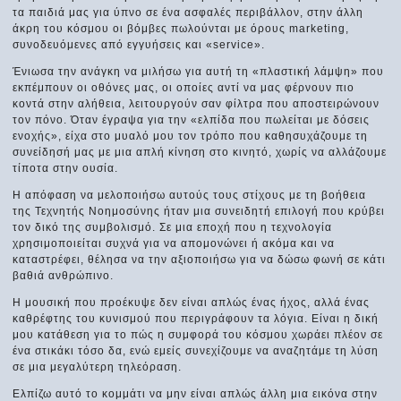
τα παιδιά μας για ύπνο σε ένα ασφαλές περιβάλλον, στην άλλη
άκρη του κόσμου οι βόμβες πωλούνται με όρους marketing,
συνοδευόμενες από εγγυήσεις και «service».
Ένιωσα την ανάγκη να μιλήσω για αυτή τη «πλαστική λάμψη» που
εκπέμπουν οι οθόνες μας, οι οποίες αντί να μας φέρνουν πιο
κοντά στην αλήθεια, λειτουργούν σαν φίλτρα που αποστειρώνουν
τον πόνο. Όταν έγραψα για την «ελπίδα που πωλείται με δόσεις
ενοχής», είχα στο μυαλό μου τον τρόπο που καθησυχάζουμε τη
συνείδησή μας με μια απλή κίνηση στο κινητό, χωρίς να αλλάζουμε
τίποτα στην ουσία.
Η απόφαση να μελοποιήσω αυτούς τους στίχους με τη βοήθεια
της Τεχνητής Νοημοσύνης ήταν μια συνειδητή επιλογή που κρύβει
τον δικό της συμβολισμό. Σε μια εποχή που η τεχνολογία
χρησιμοποιείται συχνά για να απομονώνει ή ακόμα και να
καταστρέφει, θέλησα να την αξιοποιήσω για να δώσω φωνή σε κάτι
βαθιά ανθρώπινο.
Η μουσική που προέκυψε δεν είναι απλώς ένας ήχος, αλλά ένας
καθρέφτης του κυνισμού που περιγράφουν τα λόγια. Είναι η δική
μου κατάθεση για το πώς η συμφορά του κόσμου χωράει πλέον σε
ένα στικάκι τόσο δα, ενώ εμείς συνεχίζουμε να αναζητάμε τη λύση
σε μια μεγαλύτερη τηλεόραση.
Ελπίζω αυτό το κομμάτι να μην είναι απλώς άλλη μια εικόνα στην