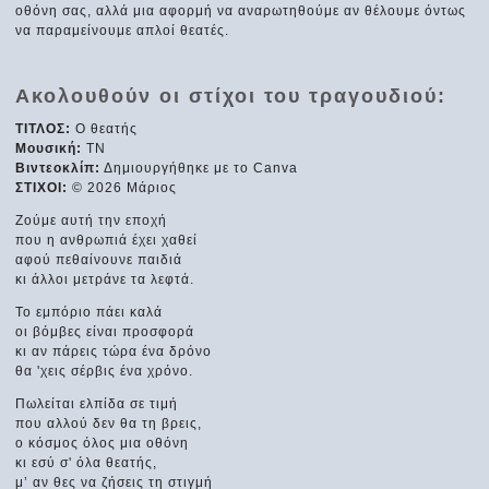
οθόνη σας, αλλά μια αφορμή να αναρωτηθούμε αν θέλουμε όντως
να παραμείνουμε απλοί θεατές.
Ακολουθούν οι στίχοι του τραγουδιού:
ΤΙΤΛΟΣ:
Ο θεατής
Μουσική:
ΤΝ
Βιντεοκλίπ:
Δημιουργήθηκε με το Canva
ΣΤΙΧΟΙ:
© 2026 Μάριος
Ζούμε αυτή την εποχή
που η ανθρωπιά έχει χαθεί
αφού πεθαίνουνε παιδιά
κι άλλοι μετράνε τα λεφτά.
Το εμπόριο πάει καλά
οι βόμβες είναι προσφορά
κι αν πάρεις τώρα ένα δρόνο
θα 'χεις σέρβις ένα χρόνο.
Πωλείται ελπίδα σε τιμή
που αλλού δεν θα τη βρεις,
ο κόσμος όλος μια οθόνη
κι εσύ σ' όλα θεατής,
μ’ αν θες να ζήσεις τη στιγμή