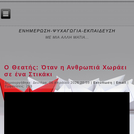
ΕΝΗΜΕΡΩΣΗ-ΨΥΧΑΓΩΓΙΑ-ΕΚΠΑΙΔΕΥΣΗ
ΜΕ ΜΙΑ ΑΛΛΗ ΜΑΤΙΑ...
Ο Θεατής: Όταν η Ανθρωπιά Χωράει
σε ένα Στικάκι
Δημιουργήθηκε: Δευτέρα, 06 Απριλίου 2026 20:59
|
Εκτύπωση
|
Email
|
Εμφανίσεις: 253