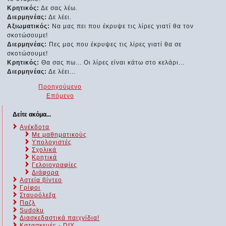
Κρητικός:
Δε σας λέω.
Διερμηνέας:
Δε λέει.
Αξιωματικός:
Να μας πει που έκρυψε τις λίρες γιατί θα τον
σκοτώσουμε!
Διερμηνέας:
Πες μας που έκρυψες τις λίρες γιατί θα σε
σκοτώσουμε!
Κρητικός:
Θα σας πω... Οι λίρες είναι κάτω στο κελάρι...
Διερμηνέας:
Δε λέει...
Προηγούμενο
Επόμενο
Δείτε ακόμα...
Ανέκδοτα
Με μαθηματικούς
Υπολογιστές
Σχολικά
Κρητικά
Γελοιογραφίες
Διάφορα
Αστεία βίντεο
Γρίφοι
Σταυρόλεξα
Παζλ
Sudoku
Διασκεδαστικά παιχνίδια!
Κατασκευές - DIY