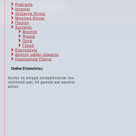
Podcasts
Ιστορίες
Αξιόλογα βίντεο
Μουσικά βίντεο
Ποίηση
Συνταγές
Φαγητά
Ψωμιά
Ποτά
Γλυκά
Εορτολόγιο
Δείκτης μάζας σώματος
Ημερομηνία Πάσχα
Online Επισκέπτες
Αυτήν τη στιγμή επισκέπτονται τον
ιστότοπό μας 44 guests και κανένα
μέλος