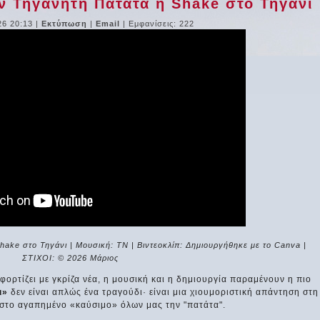
ην Τηγανητή Πατάτα ή Shake στο Τηγάνι
26 20:13
|
Εκτύπωση
|
Email
| Εμφανίσεις: 222
ake στο Τηγάνι | Μουσική: ΤΝ | Βιντεοκλίπ: Δημιουργήθηκε με το Canva |
ΣΤΙΧΟΙ: © 2026 Μάριος
φορτίζει με γκρίζα νέα, η μουσική και η δημιουργία παραμένουν η πιο
ι»
δεν είναι απλώς ένα τραγούδι· είναι μια χιουμοριστική απάντηση στη
 στο αγαπημένο «καύσιμο» όλων μας την "πατάτα".