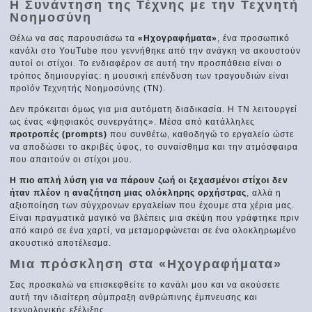
Η Συνάντηση της Τέχνης με την Τεχνητή
Νοημοσύνη
Θέλω να σας παρουσιάσω τα
«Ηχογραφήματα»
, ένα προσωπικό
κανάλι στο YouTube που γεννήθηκε από την ανάγκη να ακουστούν
αυτοί οι στίχοι. Το ενδιαφέρον σε αυτή την προσπάθεια είναι ο
τρόπος δημιουργίας: η μουσική επένδυση των τραγουδιών είναι
προϊόν Τεχνητής Νοημοσύνης (ΤΝ).
Δεν πρόκειται όμως για μια αυτόματη διαδικασία. Η ΤΝ λειτουργεί
ως ένας «ψηφιακός συνεργάτης». Μέσα από κατάλληλες
προτροπές (prompts)
που συνθέτω, καθοδηγώ το εργαλείο ώστε
να αποδώσει το ακριβές ύφος, το συναίσθημα και την ατμόσφαιρα
που απαιτούν οι στίχοι μου.
Η πιο απλή λύση για να πάρουν ζωή οι ξεχασμένοι στίχοι δεν
ήταν πλέον η αναζήτηση μιας ολόκληρης ορχήστρας
, αλλά η
αξιοποίηση των σύγχρονων εργαλείων που έχουμε στα χέρια μας.
Είναι πραγματικά μαγικό να βλέπεις μια σκέψη που γράφτηκε πριν
από καιρό σε ένα χαρτί, να μεταμορφώνεται σε ένα ολοκληρωμένο
ακουστικό αποτέλεσμα.
Μια πρόσκληση στα «Ηχογραφήματα»
Σας προσκαλώ να επισκεφθείτε το κανάλι μου και να ακούσετε
αυτή την ιδιαίτερη σύμπραξη ανθρώπινης έμπνευσης και
τεχνολογικής εξέλιξης.