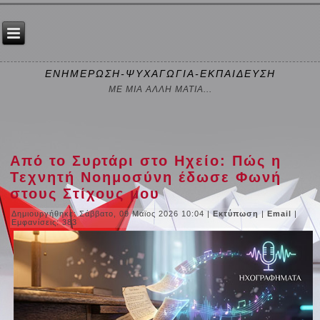
ΕΝΗΜΕΡΩΣΗ-ΨΥΧΑΓΩΓΙΑ-ΕΚΠΑΙΔΕΥΣΗ
ΜΕ ΜΙΑ ΑΛΛΗ ΜΑΤΙΑ...
Από το Συρτάρι στο Ηχείο: Πώς η
Τεχνητή Νοημοσύνη έδωσε Φωνή
στους Στίχους μου
Δημιουργήθηκε: Σάββατο, 09 Μαϊος 2026 10:04
|
Εκτύπωση
|
Email
|
Εμφανίσεις: 383