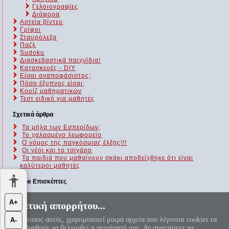
Γελοιογραφίες
Διάφορα
Αστεία βίντεο
Γρίφοι
Σταυρόλεξα
Παζλ
Sudoku
Διασκεδαστικά παιχνίδια!
Κατασκευές - DIY
Είσαι αναποφάσιστος;
Πόσο έξυπνος είσαι;
Kουίζ μαθηματικών
Τεστ ειδικό για μαθητές
Σχετικά άρθρα
Τα μήλα των Εσπερίδων;
Το χαλασμένο λεωφορείο
Ο νόμος της παγκόσμιας έλξης!!!
Οι νέοι και το τσιγάρο
Τα παιδιά που μαθαίνουν σκάκι αποδείχθηκε ότι είναι
καλύτεροι μαθητές
Online Επισκέπτες
Αυτήν τη στιγμή επισκέπτονται τον ιστότοπό μας 265 guests και
Α+
Πολιτική απορρήτου...
κανένα μέλος
Ο ιστότοπος αυτός, χρησιμοποιεί μικρά αρχεία που λέγονται cookies τα
Α-
«Αεί ο Θεός ο Μέγας γεωμετρεί, το κύκλου μήκος ίνα
οποία βοηθούν να βελτιωθεί η περιήγησή σας. Αν συνεχίσετε να