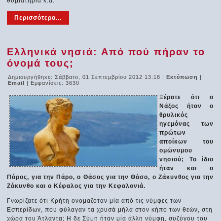
θυμιατήρια κ.ά.
Περισσότερα...
Ελληνικά νησιά: Από πού πήραν το
όνομά τους;
Δημιουργήθηκε: Σάββατο, 01 Σεπτεμβρίου 2012 13:18
|
Εκτύπωση
|
Email
| Εμφανίσεις: 3630
Ξέρατε ότι ο
Νάξος ήταν ο
θρυλικός
ηγεμόνας των
πρώτων
αποίκων του
ομώνυμου
νησιού; Το ίδιο
ήταν και ο
Πάρος, για την Πάρο, ο Θάσος για την Θάσο, ο Ζάκυνθος για την
Ζάκυνθο και ο Κέφαλος για την Κεφαλονιά.
Γνωρίζατε ότι Κρήτη ονομαζόταν μία από τις νύμφες των
Εσπερίδων, που φύλαγαν τα χρυσά μήλα στον κήπο των θεών, στη
χώρα του Άτλαντα; Η δε Σύμη ήταν μία άλλη νύμφη, συζύγου του