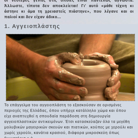
οι νεότερες γενιές στις οποίες είναι παντελώς άγνωστα.
Άλλωστε, τίποτα δεν αποκλείεται! Γι' αυτό «μάθε τέχνη κι
άστηνε κι άμα τη χρειαστείς πιάστηνε», που λέγανε και οι
παλιοί και δεν είχαν άδικο...
1. Αγγειοπλάστης
Το επάγγελμα του αγγειοπλάστη το εξασκούσαν σε ορισμένες
περιοχές της Ελλάδας, όπου υπήρχε κατάλληλο χώμα και όπου
είχε αναπτυχθεί η σπουδαία παράδοση στη δημιουργία
αγγειοπλαστικών αντικειμένων. Έτσι κατασκεύαζαν όλα τα μεγέθη
μολυβικών μαγειρικών σκευών και πιατικών, κούπες με χερούλι και
χωρίς χερούλι, κανάτια κρασιού, διάφορα μικροσκεύη όπως