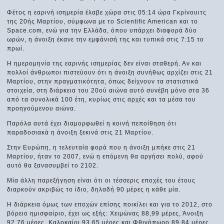
Φέτος η εαρινή ισημερία έλαβε χώρα στις 05:14 ώρα Γκρίνουιτς
της 20ής Μαρτίου, σύμφωνα με το Scientific American και το
Space.com, ενώ για την Ελλάδα, όπου υπάρχει διαφορά δύο
ωρών, η άνοιξη έκανε την εμφάνισή της και τυπικά στις 7:15 το
πρωί.
Η ημερομηνία της εαρινής ισημερίας δεν είναι σταθερή. Αν και
πολλοί άνθρωποι πιστεύουν ότι η άνοιξη συνήθως αρχίζει στις 21
Μαρτίου, στην πραγματικότητα, όπως δείχνουν τα στατιστικά
στοιχεία, στη διάρκεια του 20ού αιώνα αυτό συνέβη μόνο στα 36
από τα συνολικά 100 έτη, κυρίως στις αρχές και τα μέσα του
προηγούμενου αιώνα.
Παρόλα αυτά έχει διαμορφωθεί η κοινή πεποίθηση ότι
παραδοσιακά η άνοιξη ξεκινά στις 21 Μαρτίου.
Στην Ευρώπη, η τελευταία φορά που η άνοιξη μπήκε στις 21
Μαρτίου, ήταν το 2007, ενώ η επόμενη θα αργήσει πολύ, αφού
αυτό θα ξανασυμβεί το 2102.
Μία άλλη παρεξήγηση είναι ότι οι τέσσερις εποχές του έτους
διαρκούν ακριβώς το ίδιο, δηλαδή 90 μέρες η κάθε μία.
Η διάρκεια όμως των εποχών επίσης ποικίλει και για το 2012, στο
βόρειο ημισφαίριο, έχει ως εξής: Χειμώνας 88,99 μέρες, Άνοιξη
92,76 μέρες, Καλοκαίρι 93,65 μέρες και Φθινόπωρο 89,84 μέρες.