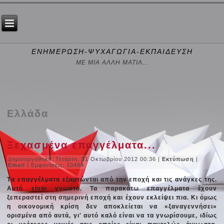
ΕΝΗΜΕΡΩΣΗ-ΨΥΧΑΓΩΓΙΑ-ΕΚΠΑΙΔΕΥΣΗ
ΜΕ ΜΙΑ ΑΛΛΗ ΜΑΤΙΑ...
Ελλάδα
Ξεχασμένα επαγγέλματα...
Δημιουργήθηκε: Τετάρτη, 31 Οκτωβρίου 2012 00:36
|
Εκτύπωση
|
Email
| Εμφανίσεις: 10484
Tα επαγγέλματα εξαρτώνται από την εποχή και τις ανάγκες της.
Αυτό είναι γνωστό. Τα παρακάτω επαγγέλματα έχουν
ξεπεραστεί στη σημερινή εποχή και έχουν εκλείψει πια. Κι όμως
η οικονομική κρίση δεν αποκλείεται να «ξαναγεννήσει»
ορισμένα από αυτά, γι' αυτό καλό είναι να τα γνωρίσουμε, ιδίως