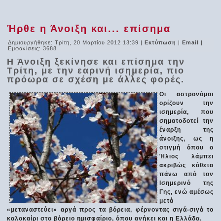
Ήρθε η Άνοιξη και... επίσημα
Δημιουργήθηκε: Τρίτη, 20 Μαρτίου 2012 13:39
|
Εκτύπωση
|
Email
|
Εμφανίσεις: 3688
Η Άνοιξη ξεκίνησε και επίσημα την
Τρίτη, με την εαρινή ισημερία, πιο
πρόωρα σε σχέση με άλλες φορές.
Οι αστρονόμοι
ορίζουν την
ισημερία, που
σηματοδοτεί την
έναρξη της
άνοιξης, ως η
στιγμή όπου ο
Ήλιος λάμπει
ακριβώς κάθετα
πάνω από τον
Ισημερινό της
Γης, ενώ αμέσως
μετά
«μεταναστεύει» αργά προς τα βόρεια, φέρνοντας σιγά-σιγά το
καλοκαίρι στο βόρειο ημισφαίριο, όπου ανήκει και η Ελλάδα.