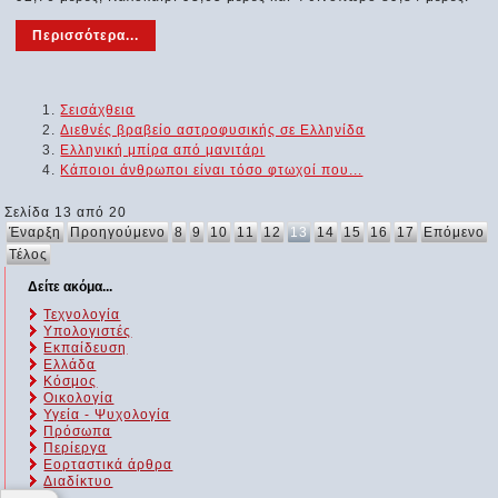
Περισσότερα...
Σεισάχθεια
Διεθνές βραβείο αστροφυσικής σε Ελληνίδα
Ελληνική μπίρα από μανιτάρι
Κάποιοι άνθρωποι είναι τόσο φτωχοί που...
Σελίδα 13 από 20
Έναρξη
Προηγούμενο
8
9
10
11
12
13
14
15
16
17
Επόμενο
Τέλος
Δείτε ακόμα...
Τεχνολογία
Υπολογιστές
Εκπαίδευση
Ελλάδα
Κόσμος
Οικολογία
Υγεία - Ψυχολογία
Πρόσωπα
Περίεργα
Εορταστικά άρθρα
Διαδίκτυο