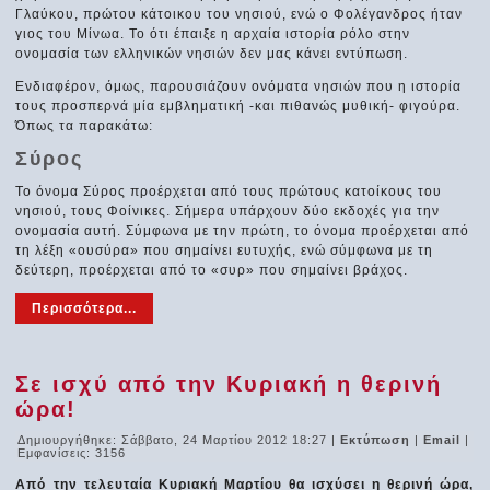
Γλαύκου, πρώτου κάτοικου του νησιού, ενώ ο Φολέγανδρος ήταν
γιος του Μίνωα. Το ότι έπαιξε η αρχαία ιστορία ρόλο στην
ονομασία των ελληνικών νησιών δεν μας κάνει εντύπωση.
Ενδιαφέρον, όμως, παρουσιάζουν ονόματα νησιών που η ιστορία
τους προσπερνά μία εμβληματική -και πιθανώς μυθική- φιγούρα.
Όπως τα παρακάτω:
Σύρος
Το όνομα Σύρος προέρχεται από τους πρώτους κατοίκους του
νησιού, τους Φοίνικες. Σήμερα υπάρχουν δύο εκδοχές για την
ονομασία αυτή. Σύμφωνα με την πρώτη, το όνομα προέρχεται από
τη λέξη «ουσύρα» που σημαίνει ευτυχής, ενώ σύμφωνα με τη
δεύτερη, προέρχεται από το «συρ» που σημαίνει βράχος.
Περισσότερα...
Σε ισχύ από την Κυριακή η θερινή
ώρα!
Δημιουργήθηκε: Σάββατο, 24 Μαρτίου 2012 18:27
|
Εκτύπωση
|
Email
|
Εμφανίσεις: 3156
Από την τελευταία Κυριακή Μαρτίου θα ισχύσει η θερινή ώρα,