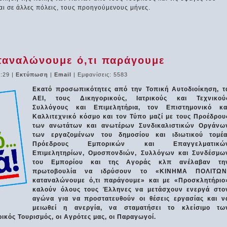
αι σε άλλες πόλεις, τους προηγούμενους μήνες.
αναλώνουμε ό,τι παράγουμε
5:29
|
Εκτύπωση
|
Email
| Εμφανίσεις: 5583
Εκατό προσωπικότητες από την Τοπική Αυτοδιοίκηση, τ
ΑΕΙ, τους Δικηγορικούς, Ιατρικούς και Τεχνικού
Συλλόγους και Επιμελητήρια, τον Επιστημονικό κα
Καλλιτεχνικό κόσμο και τον Τύπο μαζί με τους Προέδρου
των ανωτάτων και ανωτέρων Συνδικαλιστικών Οργάνω
των εργαζομένων του δημοσίου και ιδιωτικού τομέα
Πρόεδρους Εμπορικών και Επαγγελματικώ
Επιμελητηρίων, Ομοσπονδιών, Συλλόγων και Συνδέσμω
του Εμπορίου και της Αγοράς κλπ ανέλαβαν τη
πρωτοβουλία να ιδρύσουν το «ΚΙΝΗΜΑ ΠΟΛΙΤΩΝ
καταναλώνουμε ό,τι παράγουμε» και με «Προσκλητήριο
καλούν όλους τους Έλληνες να μετάσχουν ενεργά στο
αγώνα για να προστατευθούν οι θέσεις εργασίας και ν
μειωθεί η ανεργία, να σταματήσει το κλείσιμο τω
ικός Τουρισμός, οι Αγρότες μας, οι Παραγωγοί.