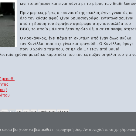
κινητοποιήσεων και είναι πάντα με το μέρος των διαδηλωτών
Πριν μερικές μέρες ο επαναστάτης σκύλος έγινε γνωστός σε
όλο τον κόσμο αφού ξένοι δημοσιογράφοι εντυπωσιασμένοι
από τη δράση του έγραψαν αφιέρωμα στην ιστοσελίδα του
BBC
, το οποίο μάλιστα ήταν πρώτο θέμα σε επισκεψιμότητα!
Ο Λουκάνικος, έχει πάρει τη σκυτάλη από έναν άλλο σκύλο,
τον Κανέλλο, που είχε γίνει και τραγούδι. Ο Κανέλλος έφυγε
πριν 3 χρόνια περίπου, σε ηλικία 17 ετών από βαθιά
υταία χρόνια με ειδικό καροτσάκι που του έφτιαξαν οι φίλοι του για ν
ήμερα!!!
ρήτης
μας!
ρίπου
16
17
18
19
20
Επόμενο
Τέλος
 κύκλου μήκος ίνα ορίση διαμέτρω, παρήγαγεν αριθμόν απέραντον, καί όν, φεύ
π=3.1415926535897932384626...
α οποία βοηθούν να βελτιωθεί η περιήγησή σας. Αν συνεχίσετε να χρησιμοποιε
λόγου - Όροι χρήσης της ιστοσελίδας
|
Επικοινωνία
|
Donate
|
Χάρτης ιστοσελ