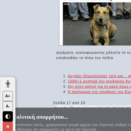
γεράματα, κυκλοφορώντας μάλιστα τα τελε
υποβοηθάει τα πίσω του πόδια.
Αρχαίοι Ολυμπιονίκες τότε και... σ
1000+1 μυστικά του ενυδρείου Κ
Οχι στον καπνό για το καλό όλων 
Η παλίρροια του πορθμού του Ευ
Α+
Σελίδα 17 από 20
Α-
Έναρξη
Προηγούμενο
11
12
13
14
15
Πολιτική απορρήτου...
🌓
«Αεί ο Θεός ο Μέγας γεωμετρεί, το
Ο ιστότοπος αυτός, χρησιμοποιεί μικρά αρχεία που λέγονται cookies τ
R
υποθέσουμε ότι συμφωνείτε με αυτή την πολιτική...
Πολιτική απορρήτου
|
Αντί προ