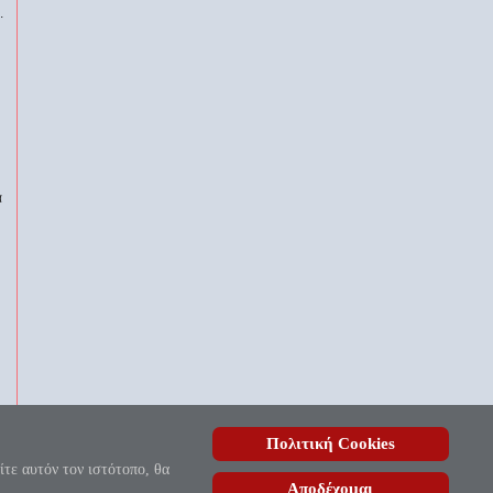
.
α
Πολιτική Cookies
, ουδέποτε όλον θνητοί θα εύρωσι.»
ίτε αυτόν τον ιστότοπο, θα
Αποδέχομαι
ίδας
| Copyright © 2010 - 2026.