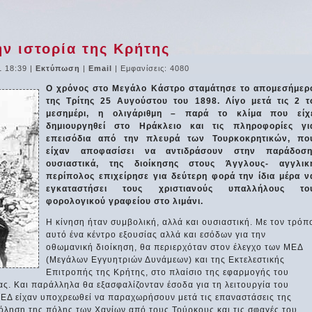
ην ιστορία της Κρήτης
1 18:39
|
Εκτύπωση
|
Email
| Εμφανίσεις: 4080
Ο χρόνος στο Μεγάλο Κάστρο σταμάτησε το απομεσήμερ
της Τρίτης 25 Αυγούστου του 1898. Λίγο μετά τις 2 τ
μεσημέρι, η ολιγάριθμη – παρά το κλίμα που είχ
δημιουργηθεί στο Ηράκλειο και τις πληροφορίες γι
επεισόδια από την πλευρά των Τουρκοκρητικών, πο
είχαν αποφασίσει να αντιδράσουν στην παράδοση
ουσιαστικά, της διοίκησης στους Άγγλους- αγγλικ
περίπολος επιχείρησε για δεύτερη φορά την ίδια μέρα ν
εγκαταστήσει τους χριστιανούς υπαλλήλους το
φορολογικού γραφείου στο λιμάνι.
Η κίνηση ήταν συμβολική, αλλά και ουσιαστική. Με τον τρόπ
αυτό ένα κέντρο εξουσίας αλλά και εσόδων για την
οθωμανική διοίκηση, θα περιερχόταν στον έλεγχο των ΜΕΔ
(Μεγάλων Εγγυητριών Δυνάμεων) και της Εκτελεστικής
Επιτροπής της Κρήτης, στο πλαίσιο της εφαρμογής του
ς. Και παράλληλα θα εξασφαλίζονταν έσοδα για τη λειτουργία του
ΕΔ είχαν υποχρεωθεί να παραχωρήσουν μετά τις επαναστάσεις της
όληση της πόλης των Χανίων από τους Τούρκους και τις σφαγές του