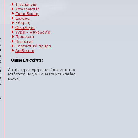
Τεχνολογία
Υπολογιστές
Εκπαίδευση
Ελλάδα
Κόσμος
Οικολογία
Υγεία - Ψυχολογία
Πρόσωπα
ο
Περίεργα
ο
Εορταστικά άρθρα
ε
Διαδίκτυο
α
Online Επισκέπτες
υ
,
Αυτήν τη στιγμή επισκέπτονται τον
ή
ιστότοπό μας 90 guests και κανένα
α
μέλος
υ
ο