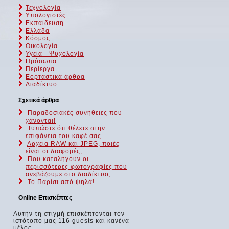
Τεχνολογία
Υπολογιστές
Εκπαίδευση
Ελλάδα
Κόσμος
Οικολογία
Υγεία - Ψυχολογία
Πρόσωπα
Περίεργα
Εορταστικά άρθρα
Διαδίκτυο
Σχετικά άρθρα
Παραδοσιακές συνήθειες που
χάνονται!
Τυπώστε ότι θέλετε στην
επιφάνεια του καφέ σας
Αρχεία RAW και JPEG, ποιές
είναι οι διαφορές;
Που καταλήγουν οι
περισσότερες φωτογραφίες που
ανεβάζουμε στο διαδίκτυο;
Το Παρίσι από ψηλά!
Online Επισκέπτες
Αυτήν τη στιγμή επισκέπτονται τον
ιστότοπό μας 116 guests και κανένα
μέλος