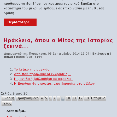
πρόθυμος να βοηθήσει, να κρατήσει τον μικρό Βασίλη στο
κατάστημά του μέχρι να έρθουμε σε επικοινωνία με την Άμεση
Δράση.
Περισσότερα...
Ηράκλειο, όπου ο Μίτος της Ιστορίας
ξεκινά...
Δημιουργήθηκε: Παρασκευή, 05 Σεπτεμβρίου 2014 19:04
|
Εκτύπωση
|
Email
| Εμφανίσεις: 3164
Το λεξικό της μαγκιάς
Από πού προήλθαν οι εκφράσεις...
Η μοναδική βιβλιοθήκη σε παραλία!
Η Ευρώπη θα υποφέρει από ξηρασίες στο μέλλον
Σελίδα 9 από 20
Έναρξη
Προηγούμενο
4
5
6
7
8
9
10
11
12
13
Επόμενο
Τέλος
Δείτε ακόμα...