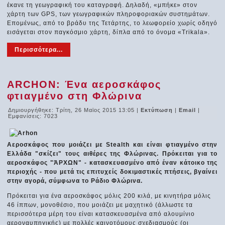
έκανε τη γεωγραφική του καταγραφή. Δηλαδή, «μπήκε» στον
χάρτη των GPS, των γεωγραφικών πληροφοριακών συστημάτων.
Επομένως, από το βράδυ της Τετάρτης, το λεωφορείο χωρίς οδηγό
εισάγεται στον παγκόσμιο χάρτη, δίπλα από το όνομα «Trikala».
Περισσότερα...
ARCHON: Ένα αεροσκάφος
φτιαγμένο στη Φλώρινα
Δημιουργήθηκε: Τρίτη, 26 Μαϊος 2015 13:05
|
Εκτύπωση
|
Email
|
Εμφανίσεις: 7023
Αεροσκάφος που μοιάζει με Stealth και είναι φτιαγμένο στην
Ελλάδα "σκίζει" τους αιθέρες της Φλώρινας. Πρόκειται για το
αεροσκάφος "ΆΡΧΩΝ" - κατασκευασμένο από έναν κάτοικο της
περιοχής - που μετά τις επιτυχείς δοκιμαστικές πτήσεις, βγαίνει
στην αγορά, σύμφωνα το Ράδιο Φλώρινα.
Πρόκειται για ένα αεροσκάφος μόλις 200 κιλά, με κινητήρα μόλις
46 ίππων, μονοθέσιο, που μοιάζει με μαχητικό (άλλωστε τα
περισσότερα μέρη του είναι κατασκευασμένα από αλουμίνιο
αεροναυπηγικής) με πολλές καινοτόμους σχεδιασμούς (οι