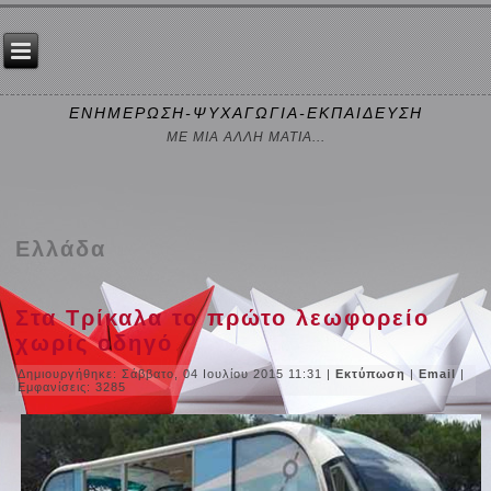
ΕΝΗΜΕΡΩΣΗ-ΨΥΧΑΓΩΓΙΑ-ΕΚΠΑΙΔΕΥΣΗ
ΜΕ ΜΙΑ ΑΛΛΗ ΜΑΤΙΑ...
Ελλάδα
Στα Τρίκαλα το πρώτο λεωφορείο
χωρίς οδηγό
Δημιουργήθηκε: Σάββατο, 04 Ιουλίου 2015 11:31
|
Εκτύπωση
|
Email
|
Εμφανίσεις: 3285