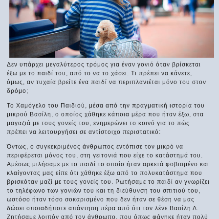
Δεν υπάρχει μεγαλύτερος τρόμος για έναν γονιό όταν βρίσκεται
έξω με το παιδί του, από το να το χάσει. Τι πρέπει να κάνετε,
όμως, αν τυχαία βρείτε ένα παιδί να περιπλανιέται μόνο του στον
δρόμο;
Το Χαμόγελο του Παιδιού, μέσα από την πραγματική ιστορία του
μικρού Βασίλη, ο οποίος χάθηκε κάποια μέρα που ήταν έξω, στα
μαγαζιά με τους γονείς του, ενημερώνει το κοινό για το πώς
πρέπει να λειτουργήσει σε αντίστοιχο περιστατικό:
Όντως, ο συγκεκριμένος άνθρωπος εντόπισε τον μικρό να
περιφέρεται μόνος του, στη γειτονιά που είχε το κατάστημά του.
Αμέσως μιλήσαμε με το παιδί το οποίο ήταν αρκετά φοβισμένο και
κλαίγοντας μας είπε ότι χάθηκε έξω από το πολυκατάστημα που
βρισκόταν μαζί με τους γονείς του. Ρωτήσαμε το παιδί αν γνωρίζει
το τηλέφωνο των γονιών του και τη διεύθυνση του σπιτιού του,
ωστόσο ήταν τόσο σοκαρισμένο που δεν ήταν σε θέση να μας
δώσει οποιαδήποτε απάντηση πέρα από ότι τον λένε Βασίλη Λ.
Ζητήσαμε λοιπόν από τον άνθρωπο, που όπως φάνηκε ήταν πολύ