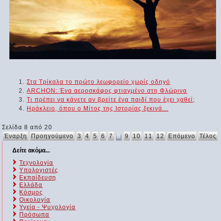
Στα Τρίκαλα το πρώτο λεωφορείο χωρίς οδηγό
ARCHON: Ένα αεροσκάφος φτιαγμένο στη Φλώρινα
Τι πρέπει να κάνετε αν βρείτε ένα παιδί που έχει χαθεί;
Ηράκλειο, όπου ο Μίτος της Ιστορίας ξεκινά...
Σελίδα 8 από 20
Έναρξη
Προηγούμενο
3
4
5
6
7
8
9
10
11
12
Επόμενο
Τέλος
Δείτε ακόμα...
Τεχνολογία
Υπολογιστές
Εκπαίδευση
Ελλάδα
Κόσμος
Οικολογία
Υγεία - Ψυχολογία
Πρόσωπα