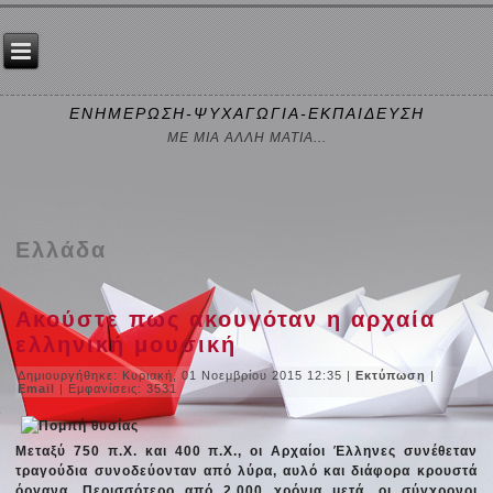
ΕΝΗΜΕΡΩΣΗ-ΨΥΧΑΓΩΓΙΑ-ΕΚΠΑΙΔΕΥΣΗ
ΜΕ ΜΙΑ ΑΛΛΗ ΜΑΤΙΑ...
Ελλάδα
Ακούστε πως ακουγόταν η αρχαία
ελληνική μουσική
Δημιουργήθηκε: Κυριακή, 01 Νοεμβρίου 2015 12:35
|
Εκτύπωση
|
Email
| Εμφανίσεις: 3531
Μεταξύ 750 π.Χ. και 400 π.Χ., οι Αρχαίοι Έλληνες συνέθεταν
τραγούδια συνοδεύονταν από λύρα, αυλό και διάφορα κρουστά
όργανα. Περισσότερο από 2.000 χρόνια μετά, οι σύγχρονοι