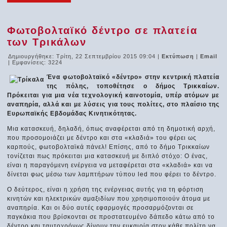
Φωτοβολταϊκό δέντρο σε πλατεία
των Τρικάλων
Δημιουργήθηκε: Τρίτη, 22 Σεπτεμβρίου 2015 09:04
|
Εκτύπωση
|
Email
| Εμφανίσεις: 3224
Ένα φωτοβολταϊκό «δέντρο» στην κεντρική πλατεία
της πόλης, τοποθέτησε ο δήμος Τρικκαίων.
Πρόκειται για μια νέα τεχνολογική καινοτομία, υπέρ ατόμων με
αναπηρία, αλλά και με λύσεις για τους πολίτες, στο πλαίσιο της
Ευρωπαϊκής Εβδομάδας Κινητικότητας.
Μια κατασκευή, δηλαδή, όπως αναφέρεται από τη δημοτική αρχή,
που προσομοιάζει με δέντρο και στα «κλαδιά» του φέρει ως
καρπούς, φωτοβολταϊκά πάνελ! Επίσης, από το δήμο Τρικκαίων
τονίζεται πως πρόκειται μια κατασκευή με διπλό στόχο: Ο ένας,
είναι η παραγόμενη ενέργεια να μεταφέρεται στα «κλαδιά» και να
δίνεται φως μέσω των λαμπτήρων τύπου led που φέρει το δέντρο.
Ο δεύτερος, είναι η χρήση της ενέργειας αυτής για τη φόρτιση
κινητών και ηλεκτρικών αμαξιδίων που χρησιμοποιούν άτομα με
αναπηρία. Και οι δύο αυτές εφαρμογές προσαρμόζονται σε
παγκάκια που βρίσκονται σε προστατευμένο δάπεδο κάτω από το
δέντρο και ταυτοχρόνως δίνουν την ευκαιρία στον κάθε πολίτη να