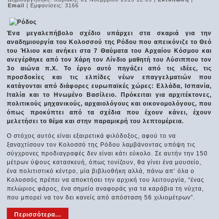
Email
| Εμφανίσεις: 3166
Ένα μεγαλεπήβολο σχέδιο υπάρχει στα σκαριά για την
αναδημιουργία του Κολοσσού της Ρόδου που απεικόνιζε το Θεό
του Ήλιου και ανήκει στα 7 Θαύματα του Αρχαίου Κόσμου και
ανεγέρθηκε από τον Χάρη τον Λίνδιο μαθητή του Λύσιππου τον
3ο αιώνα π.Χ. Το έργο αυτό πηγάζει από τις ιδέες, τις
προσδοκίες και τις ελπίδες νέων επαγγελματιών που
κατάγονται από διάφορες ευρωπαϊκές χώρες: Ελλάδα, Ισπανία,
Ιταλία και το Ηνωμένο Βασίλειο. Πρόκειται για αρχιτέκτονες,
πολιτικούς μηχανικούς, αρχαιολόγους και οικονομολόγους, που
όπως προκύπτει από τα σχέδια που έχουν κάνει, έχουν
μελετήσει το θέμα και στην παραμικρή του λεπτομέρεια.
Ο στόχος αυτός είναι εξαιρετικά φιλόδοξος, αφού το να
ξαναχτίσουν τον Κολοσσό της Ρόδου λαμβάνοντας υπόψη τις
σύγχρονες προδιαγραφές δεν είναι κάτι εύκολο. Σε αυτήν την 150
μέτρων ύψους κατασκευή, όπως τονίζουν, θα γίνει ένα μουσείο,
ένα πολιτιστικό κέντρο, μία βιβλιοθήκη αλλά, πάνω απ’ όλα ο
Κολοσσός πρέπει να αποκτήσει την αρχική του λειτουργία, “ένας
πελώριος φάρος, ένα σημείο αναφοράς για τα καράβια τη νύχτα,
που μπορεί να τον δει κανείς από απόσταση 56 χιλιομέτρων”.
Περισσότερα...