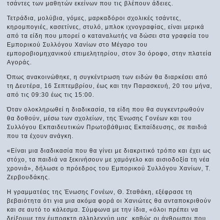
τσάντες των μαθητών εκείνων που τις βλέπουν άδειες.
Τετράδια, μολύβια, γόμες, μαρκαδόροι σχολικές τσάντες,
κηρομπογιές, κασετίνες, στυλό, μπλοκ ιχνογραφίας, είναι μερικά
από τα είδη που μπορεί ο καταναλωτής να δώσει στα γραφεία του
Εμπορικού Συλλόγου Χανίων στο Μέγαρο του
εμποροβιομηχανικού επιμελητηρίου, στον 3ο όροφο, στην πλατεία
Αγοράς.
Όπως ανακοινώθηκε, η συγκέντρωση των ειδών θα διαρκέσει από
τη Δευτέρα, 16 Σεπτεμβρίου, έως και την Παρασκευή, 20 του μήνα,
από τις 09:30 έως τις 15:00.
Όταν ολοκληρωθεί η διαδικασία, τα είδη που θα συγκεντρωθούν
θα δοθούν, μέσω των σχολείων, της Ένωσης Γονέων και του
Συλλόγου Εκπαιδευτικών Πρωτοβάθμιας Εκπαίδευσης, σε παιδιά
που τα έχουν ανάγκη.
«Είναι μια διαδικασία που θα γίνει με διακριτικό τρόπο και έχει ως
στόχο, τα παιδιά να ξεκινήσουν με χαμόγελο και αισιοδοξία τη νέα
χρονιά», δήλωσε ο πρόεδρος του Εμπορικού Συλλόγου Χανίων, Τ.
Ζερβουδάκης.
Η γραμματέας της Ένωσης Γονέων, Θ. Σταθάκη, εξέφρασε τη
βεβαιότητα ότι για μια ακόμα φορά οι Χανιώτες θα ανταποκριθούν
και σε αυτό το κάλεσμα. Σύμφωνα με την ίδια, «όλοι πρέπει να
δείξουμε την έμπρακτη αλληλεγγύη μας, καθώς οι άνθρωποι που