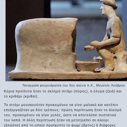
Ταναγραία φουρνάρισσα του 5ου αιώνα π.Χ., Μουσείο Λούβρου
Κύρια προϊόντα ήταν το σκληρό σιτάρι (πύρος), η όλυρα (ζειά) και
το κριθάρι (κριθαί).
Το σιτάρι μουσκευόταν προκειμένου να γίνει μαλακό και κατόπιν
επεξεργαζόταν με δύο τρόπους: πρώτη περίπτωση ήταν το άλεσμά
του, προκειμένου να γίνει χυλός, ώστε να αποτελέσει συστατικό
του λαπά. Η άλλη περίπτωση ήταν να μετατραπεί σε αλεύρι
(ἀλείατα) από το οποίο προέκυπτε το ψωμί (ἄρτος) ή διάφορες