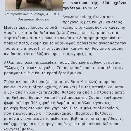
τη νοστιμιά της 300 χρόνια
αργότερα, το 1832.
Ταναγραία αλέθει σιτάρι, 450 π.Χ.,
Άγνωστα επίσης ήταν στους
Βρετανικό Μουσείο
προγόνους μας και γενικά στους
Μεσογειακούς λαούς, το ρύζι, η ζάχαρη, το καλαμπόκι, ο καφές, οι
ντομάτες και τα ζαρζαβατικά (μελιτζάνες, πιπεριές, μπάμιες) τα
πορτοκάλια και τα λεμόνια, το κακάο και διάφορα μπαχαρικά, τα
ποικίλα ποτά, ακόμη και το ούζο- αφού φαίνεται να αγνοούσαν τον
τρόπο της απόσταξης- τα ζυμαρικά, και ένα πλήθος από διάφορα
αγαθά, που κατακλύζουν σήμερα τις αγορές μας.
Αλλά, παρ' όλες τις ελλείψεις τόσων βασικών αγαθών, οι αρχαίοι
Έλληνες ήταν καλοφαγάδες. Στα συμπόσιά τους τα τραπέζια ήταν
βαρυφορτωμένα και το κρασί έρεε άφθονο.
Σ' ένα πλούσιο δείπνο (περίπου τον 5ο π.Χ. αιώνα) μπορούσε
κανείς να δει τυρί της Αχαΐας, σύκα και μέλι της Αττικής, «αίθοπα
οίνο» από τη Χίο και τη Λέσβο, θαλασσινά από τις πλούσιες ακτές
της Εύβοιας, δαμάσκηνα από τη Δαμασκό της Συρίας, κριθαρένιο
ψωμί από την Πύλο, φάβα ή ζωμό από μπιζέλια, τηγανίτες
βουτηγμένες στο λάδι και γαρνιρισμένες με μέλι, τυρί αλογίσιο,
που έτρωγαν μόνο οι «πολεμοχαρείς», βραστούς βολβούς,
ραπάνια για να φεύγει το μεθύσι και βέβαια τις πίτες της Αθήνας,
καύχημα της πόλης, παραγεμισμένες με τυρί, μέλι και διάφορα
«νωγαλεύματα».