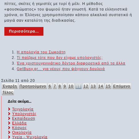
πίττες, σκέτες ή γεμιστές με τυρί ή μέλι. Η μέθοδος
«φουσκώματος» του ψωμιού ήταν γνωστή. Κατά τα ελληνιστικά
χρόνια, οι Έλληνες χρησιμοποίησαν κάποιο αλκαλικό συστατικό ή
μαγιά σαν καταλύτη της διαδικασίας.
Περισσότερα...
Η απολογία του Σωκράτη
Τί παίζαμε τότε που δεν είχαμε υπολογιστές;
Ένα χριστουγεννιάτικο δέντρο διαφορετικό από τα άλλα
GetBusy.gr... για νέους που ψάχνουν δουλειά
Σελίδα 11 από 20
Έναρξη
Προηγούμενο
6
7
8
9
10
11
12
13
14
15
Επόμενο
Τέλος
Δείτε ακόμα...
Τεχνολογία
Υπολογιστές
Εκπαίδευση
Ελλάδα
Κόσμος
Οικολογία
Υγεία - Ψυχολογία