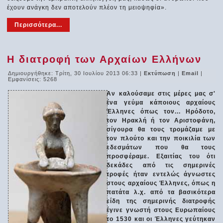
έχουν ανάγκη δεν αποτελούν πλέον τη μειοψηφία».
Περισσότερα...
Η διατροφή των Αρχαίων Ελλήνων
Δημιουργήθηκε: Τρίτη, 30 Ιουλίου 2013 06:33
|
Εκτύπωση
|
Email
|
Εμφανίσεις: 5268
Αν καλούσαμε στις μέρες μας σ'
ένα γεύμα κάποιους αρχαίους
Έλληνες όπως τον... Ηρόδοτο,
τον Ηρακλή ή τον Αριστοφάνη,
σίγουρα θα τους τρομάζαμε με
τον πλούτο και την ποικιλία των
εδεσμάτων που θα τους
προσφέραμε. Εξαιτίας του ότι
δεκάδες από τις σημερινές
τροφές ήταν εντελώς άγνωστες
στους αρχαίους Έλληνες, όπως η
πατάτα λ.χ. από τα βασικότερα
είδη της σημερινής διατροφής
έγινε γνωστή στους Ευρωπαίους
το 1530 και οι Έλληνες γεύτηκαν