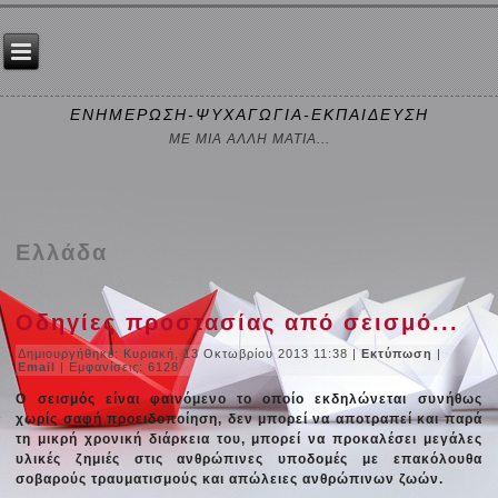
ΕΝΗΜΕΡΩΣΗ-ΨΥΧΑΓΩΓΙΑ-ΕΚΠΑΙΔΕΥΣΗ
ΜΕ ΜΙΑ ΑΛΛΗ ΜΑΤΙΑ...
Ελλάδα
Οδηγίες προστασίας από σεισμό...
Δημιουργήθηκε: Κυριακή, 13 Οκτωβρίου 2013 11:38
|
Εκτύπωση
|
Email
| Εμφανίσεις: 6128
Ο σεισμός είναι φαινόμενο το οποίο εκδηλώνεται συνήθως
χωρίς σαφή προειδοποίηση, δεν μπορεί να αποτραπεί και παρά
τη μικρή χρονική διάρκεια του, μπορεί να προκαλέσει μεγάλες
υλικές ζημιές στις ανθρώπινες υποδομές με επακόλουθα
σοβαρούς τραυματισμούς και απώλειες ανθρώπινων ζωών.