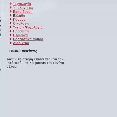
Τεχνολογία
Υπολογιστές
Εκπαίδευση
Ελλάδα
,
Κόσμος
ν
Οικολογία
ν
Υγεία - Ψυχολογία
ο
Πρόσωπα
ό
Περίεργα
Εορταστικά άρθρα
Διαδίκτυο
Online Επισκέπτες
Αυτήν τη στιγμή επισκέπτονται τον
ιστότοπό μας 58 guests και κανένα
μέλος
ί
α
ο