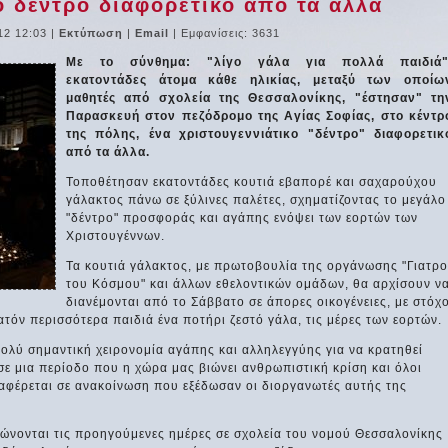
ο δέντρο διαφορετικό από τα άλλα
12 12:03
|
Εκτύπωση
|
Email
| Εμφανίσεις: 3631
Με το σύνθημα: "λίγο γάλα για πολλά παιδιά"
εκατοντάδες άτομα κάθε ηλικίας, μεταξύ των οποίω
μαθητές από σχολεία της Θεσσαλονίκης, "έστησαν" τη
Παρασκευή στον πεζόδρομο της Αγίας Σοφίας, στο κέντρ
της πόλης, ένα χριστουγεννιάτικο "δέντρο" διαφορετικ
από τα άλλα.
Τοποθέτησαν εκατοντάδες κουτιά εβαπορέ και σαχαρούχου
γάλακτος πάνω σε ξύλινες παλέτες, σχηματίζοντας το μεγάλο
"δέντρο" προσφοράς και αγάπης ενόψει των εορτών των
Χριστουγέννων.
Τα κουτιά γάλακτος, με πρωτοβουλία της οργάνωσης "Γιατρο
του Κόσμου" και άλλων εθελοντικών ομάδων, θα αρχίσουν ν
διανέμονται από το Σάββατο σε άπορες οικογένειες, με στόχ
όν περισσότερα παιδιά ένα ποτήρι ζεστό γάλα, τις μέρες των εορτών.
πολύ σημαντική χειρονομία αγάπης και αλληλεγγύης για να κρατηθεί
ε μια περίοδο που η χώρα μας βιώνει ανθρωπιστική κρίση και όλοι
ναφέρεται σε ανακοίνωση που εξέδωσαν οι διοργανωτές αυτής της
ρώνονται τις προηγούμενες ημέρες σε σχολεία του νομού Θεσσαλονίκης