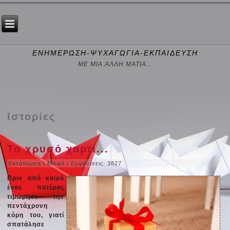
ΕΝΗΜΕΡΩΣΗ-ΨΥΧΑΓΩΓΙΑ-ΕΚΠΑΙΔΕΥΣΗ
ΜΕ ΜΙΑ ΑΛΛΗ ΜΑΤΙΑ...
Ιστορίες
Το χρυσό χαρτί...
Εκτύπωση
|
Email
| Εμφανίσεις: 3827
Πριν από καιρό
ένας πατέρας
τιμώρησε την
πεντάχρονη
κόρη του, γιατί
σπατάλησε