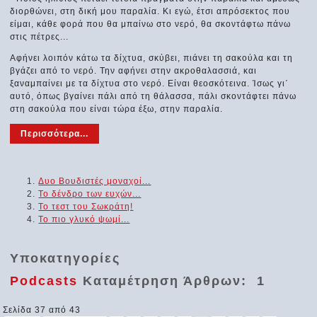
διορθώνει, στη δική μου παραλία. Κι εγώ, έτσι απρόσεκτος που
είμαι, κάθε φορά που θα μπαίνω στο νερό, θα σκοντάφτω πάνω
στις πέτρες...
Αφήνει λοιπόν κάτω τα δίχτυα, σκύβει, πιάνει τη σακούλα και τη
βγάζει από το νερό. Την αφήνει στην ακροθαλασσιά, και
ξαναμπαίνει με τα δίχτυα στο νερό. Είναι θεοσκότεινα. Ίσως γι΄
αυτό, όπως βγαίνει πάλι από τη θάλασσα, πάλι σκοντάφτει πάνω
στη σακούλα που είναι τώρα έξω, στην παραλία.
Περισσότερα...
Δυο Βουδιστές μοναχοί...
Το δένδρο των ευχών...
Το τεστ του Σωκράτη!
Το πιο γλυκό ψωμί...
Υποκατηγορίες
Podcasts
Καταμέτρηση Άρθρων: 1
Σελίδα 37 από 43