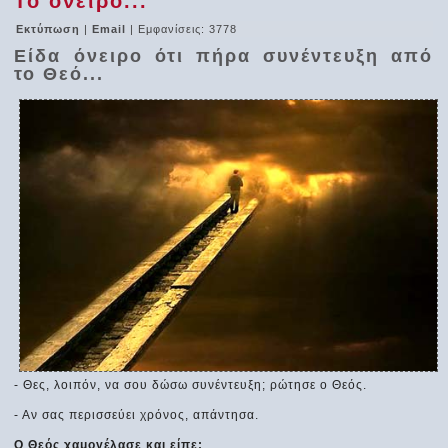
Το όνειρο...
Εκτύπωση
|
Email
| Εμφανίσεις: 3778
Είδα όνειρο ότι πήρα συνέντευξη από
το Θεό...
- Θες, λοιπόν, να σου δώσω συνέντευξη; ρώτησε ο Θεός.
- Αν σας περισσεύει χρόνος, απάντησα.
Ο Θεός χαμογέλασε και είπε: