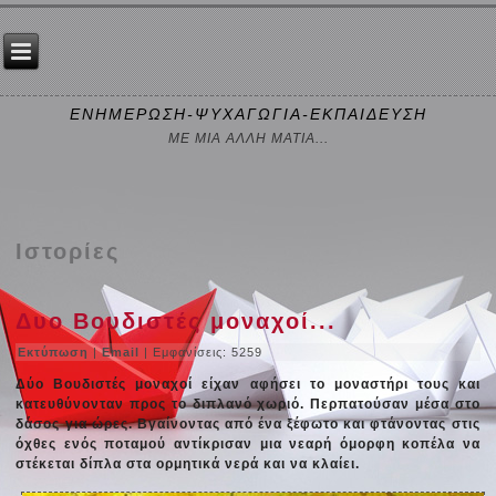
ΕΝΗΜΕΡΩΣΗ-ΨΥΧΑΓΩΓΙΑ-ΕΚΠΑΙΔΕΥΣΗ
ΜΕ ΜΙΑ ΑΛΛΗ ΜΑΤΙΑ...
Ιστορίες
Δυο Βουδιστές μοναχοί...
Εκτύπωση
|
Email
| Εμφανίσεις: 5259
Δύο Βουδιστές μοναχοί είχαν αφήσει το μοναστήρι τους και
κατευθύνονταν προς το διπλανό χωριό. Περπατούσαν μέσα στο
δάσος για ώρες. Βγαίνοντας από ένα ξέφωτο και φτάνοντας στις
όχθες ενός ποταμού αντίκρισαν μια νεαρή όμορφη κοπέλα να
στέκεται δίπλα στα ορμητικά νερά και να κλαίει.