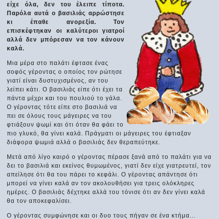
είχε όλα, δεν του έλειπε τίποτα.
Παρόλα αυτά ο βασιλιάς αρρώστησε
κι έπαθε ανορεξία. Τον
επισκέφτηκαν οι καλύτεροι γιατροί
αλλά δεν μπόρεσαν να τον κάνουν
καλά.
Μια μέρα στο παλάτι έφτασε ένας
σοφός γέροντας ο οποίος τον ρώτησε
γιατί είναι δυστυχισμένος, αν του
λείπει κάτι. Ο βασιλιάς είπε ότι έχει τα
πάντα μέχρι και του πουλιού το γάλα.
Ο γέροντας τότε είπε στο βασιλιά να
πει σε όλους τους μάγειρες να του
φτιάξουν ψωμί και ότι όταν θα φάει το
πιο γλυκό, θα γίνει καλά. Πράγματι οι μάγειρες του έφτιαξαν
διάφορα ψωμιά αλλά ο βασιλιάς δεν θεραπεύτηκε.
Μετά από λίγο καιρό ο γέροντας πέρασε ξανά από το παλάτι για να
δει το βασιλιά και εκείνος θυμωμένος, γιατί δεν είχε γιατρευτεί, τον
απείλησε ότι θα του πάρει το κεφάλι. Ο γέροντας απάντησε ότι
μπορεί να γίνει καλά αν τον ακολουθήσει για τρεις ολόκληρες
ημέρες. Ο βασιλιάς δέχτηκε αλλά του τόνισε ότι αν δεν γίνει καλά
θα τον αποκεφαλίσει.
Ο γέροντας συμφώνησε και οι δυο τους πήγαν σε ένα κτήμα...