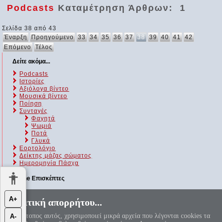
Podcasts
Καταμέτρηση Άρθρων: 1
Σελίδα 38 από 43
Έναρξη
Προηγούμενο
33
34
35
36
37
38
39
40
41
42
Επόμενο
Τέλος
Δείτε ακόμα...
Podcasts
Ιστορίες
Αξιόλογα βίντεο
Μουσικά βίντεο
Ποίηση
Συνταγές
Φαγητά
Ψωμιά
Ποτά
Γλυκά
Εορτολόγιο
Δείκτης μάζας σώματος
Ημερομηνία Πάσχα
Online Επισκέπτες
Αυτήν τη στιγμή επισκέπτονται τον ιστότοπό μας 102 guests και
Α+
Πολιτική απορρήτου...
κανένα μέλος
Ο ιστότοπος αυτός, χρησιμοποιεί μικρά αρχεία που λέγονται cookies τα
Α-
«Αεί ο Θεός ο Μέγας γεωμετρεί, το κύκλου μήκος ίνα