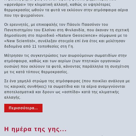
«φρενάρει» την κλιματική αλλαγή, καθώς οι υψηλότερες
θερμοκρασίες ωθούν τα φυτά να εκλύουν στην ατμόσφαιρα αέρια
που την ψυχραίνουν.
Οι ερευνητές, με επικεφαλής τον Πάουλι Παασόνεν του
Πανεπιστημίου του Ελσίνκι στη Φινλανδία, που έκαναν τη σχετική
δημοσίευση στο περιοδικό «Nature Geoscience» σύμφωνα με το
«New Scientist», συνέλεξαν στοιχεία επί ένα έτος και μελέτησαν
δεδομένα από 11 τοποθεσίες στη Γη.
Μέτρησαν τις συγκεντρώσεις των αιωρούμενων σωματιδίων στην
ατμόσφαιρα, καθώς και των αερίων (των πτητικών οργανικών
ουσιών) που εκλύουν τα φυτά, κάνοντας παράλληλα τη συσχέτιση
με τις κατά τόπους θερμοκρασίες.
Σε ένα χαμηλό στρώμα της ατμόσφαιρας (που ποικίλει ανάλογα με
τις καιρικές συνθήκες) τα σωματίδια και τα αέρια αναμιγνύονται
αποτελεσματικά και δρουν ως «ασπίδα» κατά της κλιματικής
αλλαγής.
Περισσότερα...
Η ημέρα της γης...