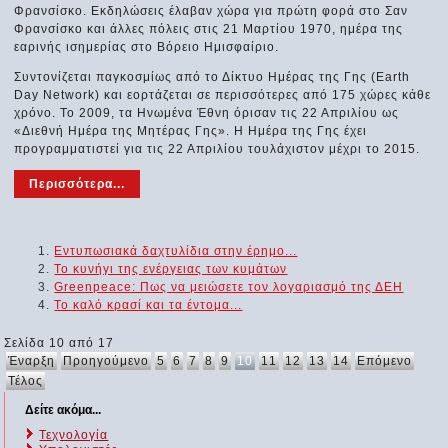
Φρανσίσκο. Εκδηλώσεις έλαβαν χώρα για πρώτη φορά στο Σαν
Φρανσίσκο και άλλες πόλεις στις 21 Μαρτίου 1970, ημέρα της
εαρινής ισημερίας στο Βόρειο Ημισφαίριο.
Συντονίζεται παγκοσμίως από το Δίκτυο Ημέρας της Γης (Earth
Day Network) και εορτάζεται σε περισσότερες από 175 χώρες κάθε
χρόνο. To 2009, τα Ηνωμένα Έθνη όρισαν τις 22 Απριλίου ως
«Διεθνή Ημέρα της Μητέρας Γης». Η Ημέρα της Γης έχει
προγραμματιστεί για τις 22 Απριλίου τουλάχιστον μέχρι το 2015.
Περισσότερα...
Εντυπωσιακά δαχτυλίδια στην έρημο...
Το κυνήγι της ενέργειας των κυμάτων
Greenpeace: Πως να μειώσετε τον λογαριασμό της ΔΕΗ
Το καλό κρασί και τα έντομα...
Σελίδα 10 από 17
Έναρξη
Προηγούμενο
5
6
7
8
9
10
11
12
13
14
Επόμενο
Τέλος
Δείτε ακόμα...
Τεχνολογία