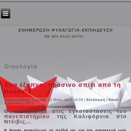
ΕΝΗΜΕΡΩΣΗ-ΨΥΧΑΓΩΓΙΑ-ΕΚΠΑΙΔΕΥΣΗ
ΜΕ ΜΙΑ ΑΛΛΗ ΜΑΤΙΑ...
Οικολογία
Ένα έξυπνο, πράσινο σπίτι από τη
Honda
Δημιουργήθηκε: Κυριακή, 12 Μαϊος 2013 18:59
|
Εκτύπωση
|
Email
|
Εμφανίσεις: 3371
Θα ανεγερθεί στις εγκαταστάσεις του
πανεπιστημίου της Καλιφόρνια στο
Ντέιβις...
Η Honda ανακοίνωσε τα σχέδιά της για την κατασκευή ενός