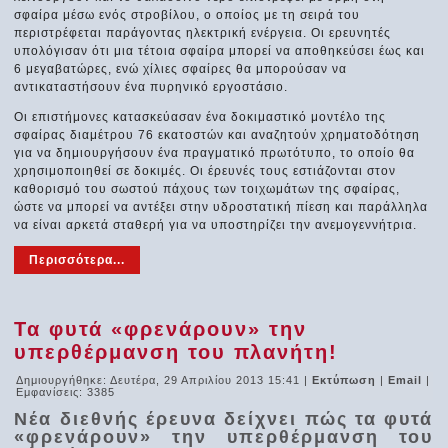
σφαίρα μέσω ενός στροβίλου, ο οποίος με τη σειρά του
περιστρέφεται παράγοντας ηλεκτρική ενέργεια. Οι ερευνητές
υπολόγισαν ότι μια τέτοια σφαίρα μπορεί να αποθηκεύσει έως και
6 μεγαβατώρες, ενώ χίλιες σφαίρες θα μπορούσαν να
αντικαταστήσουν ένα πυρηνικό εργοστάσιο.
Οι επιστήμονες κατασκεύασαν ένα δοκιμαστικό μοντέλο της
σφαίρας διαμέτρου 76 εκατοστών και αναζητούν χρηματοδότηση
για να δημιουργήσουν ένα πραγματικό πρωτότυπο, το οποίο θα
χρησιμοποιηθεί σε δοκιμές. Οι έρευνές τους εστιάζονται στον
καθορισμό του σωστού πάχους των τοιχωμάτων της σφαίρας,
ώστε να μπορεί να αντέξει στην υδροστατική πίεση και παράλληλα
να είναι αρκετά σταθερή για να υποστηρίζει την ανεμογεννήτρια.
Περισσότερα...
Τα φυτά «φρενάρουν» την
υπερθέρμανση του πλανήτη!
Δημιουργήθηκε: Δευτέρα, 29 Απριλίου 2013 15:41
|
Εκτύπωση
|
Email
|
Εμφανίσεις: 3385
Νέα διεθνής έρευνα δείχνει πώς τα φυτά
«φρενάρουν» την υπερθέρμανση του