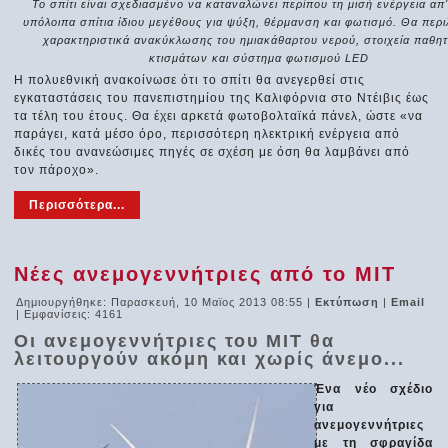
Το σπίτι είναι σχεδιασμένο να καταναλώνει περίπου τη μισή ενέργεια απ' 
υπόλοιπα σπίτια ίδιου μεγέθους για ψύξη, θέρμανση και φωτισμό. Θα περι
χαρακτηριστικά ανακύκλωσης του ημιακάθαρτου νερού, στοιχεία παθη
κτισμάτων και σύστημα φωτισμού LED
Η πολυεθνική ανακοίνωσε ότι το σπίτι θα ανεγερθεί στις
εγκαταστάσεις του πανεπιστημίου της Καλιφόρνια στο Ντέιβις έως
τα τέλη του έτους. Θα έχει αρκετά φωτοβολταϊκά πάνελ, ώστε «να
παράγει, κατά μέσο όρο, περισσότερη ηλεκτρική ενέργεια από
δικές του ανανεώσιμες πηγές σε σχέση με όση θα λαμβάνει από
τον πάροχο».
Περισσότερα...
Νέες ανεμογεννήτριες από το MIT
Δημιουργήθηκε: Παρασκευή, 10 Μαϊος 2013 08:55
|
Εκτύπωση
|
Email
| Εμφανίσεις: 4161
Οι ανεμογεννήτριες του MIT θα
λειτουργούν ακόμη και χωρίς άνεμο...
Ένα νέο σχέδιο
για
ανεμογεννήτριες
με τη σφραγίδα