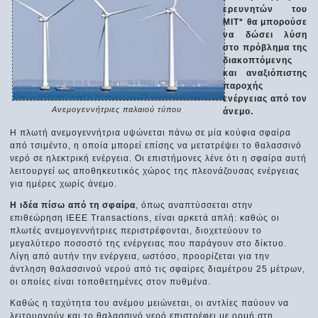
ερευνητών του
MIT* θα μπορούσε
να δώσει λύση
στο πρόβλημα της
διακοπτόμενης
και αναξιόπιστης
παροχής
ενέργειας από τον
Ανεμογεννήτριες παλαιού τύπου
άνεμο.
Η πλωτή ανεμογεννήτρια υψώνεται πάνω σε μία κούφια σφαίρα
από τσιμέντο, η οποία μπορεί επίσης να μετατρέψει το θαλασσινό
νερό σε ηλεκτρική ενέργεια. Οι επιστήμονες λένε ότι η σφαίρα αυτή
λειτουργεί ως αποθηκευτικός χώρος της πλεονάζουσας ενέργειας
για ημέρες χωρίς άνεμο.
Η ιδέα πίσω από τη σφαίρα
, όπως αναπτύσσεται στην
επιθεώρηση IEEE Transactions, είναι αρκετά απλή: καθώς οι
πλωτές ανεμογεννήτριες περιστρέφονται, διοχετεύουν το
μεγαλύτερο ποσοστό της ενέργειας που παράγουν στο δίκτυο.
Λίγη από αυτήν την ενέργεια, ωστόσο, προορίζεται για την
άντληση θαλασσινού νερού από τις σφαίρες διαμέτρου 25 μέτρων,
οι οποίες είναι τοποθετημένες στον πυθμένα.
Καθώς η ταχύτητα του ανέμου μειώνεται, οι αντλίες παύουν να
λειτουργούν και το θαλασσινό νερό επιστρέφει με ορμή στη