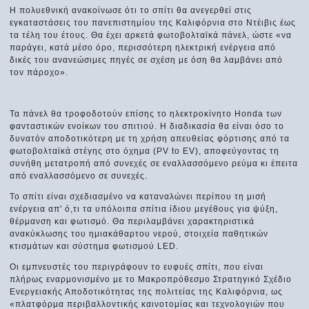
Η πολυεθνική ανακοίνωσε ότι το σπίτι θα ανεγερθεί στις
εγκαταστάσεις του πανεπιστημίου της Καλιφόρνια στο Ντέιβις έως
τα τέλη του έτους. Θα έχει αρκετά φωτοβολταϊκά πάνελ, ώστε «να
παράγει, κατά μέσο όρο, περισσότερη ηλεκτρική ενέργεια από
δικές του ανανεώσιμες πηγές σε σχέση με όση θα λαμβάνει από
τον πάροχο».
Τα πάνελ θα τροφοδοτούν επίσης το ηλεκτροκίνητο Honda των
φανταστικών ενοίκων του σπιτιού. Η διαδικασία θα είναι όσο το
δυνατόν αποδοτικότερη με τη χρήση απευθείας φόρτισης από τα
φωτοβολταϊκά στέγης στο όχημα (PV to EV), αποφεύγοντας τη
συνήθη μετατροπή από συνεχές σε εναλλασσόμενο ρεύμα κι έπειτα
από εναλλασσόμενο σε συνεχές.
Το σπίτι είναι σχεδιασμένο να καταναλώνει περίπου τη μισή
ενέργεια απ' ό,τι τα υπόλοιπα σπίτια ίδιου μεγέθους για ψύξη,
θέρμανση και φωτισμό. Θα περιλαμβάνει χαρακτηριστικά
ανακύκλωσης του ημιακάθαρτου νερού, στοιχεία παθητικών
κτισμάτων και σύστημα φωτισμού LED.
Οι εμπνευστές του περιγράφουν το ευφυές σπίτι, που είναι
πλήρως εναρμονισμένο με το Μακροπρόθεσμο Στρατηγικό Σχέδιο
Ενεργειακής Αποδοτικότητας της πολιτείας της Καλιφόρνια, ως
«πλατφόρμα περιβαλλοντικής καινοτομίας και τεχνολογιών που