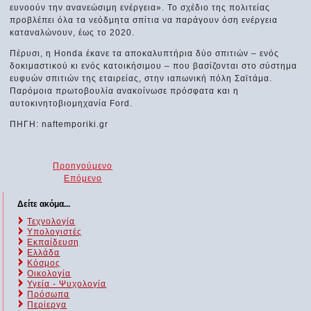
ευνοούν την ανανεώσιμη ενέργεια». Το σχέδιο της πολιτείας
προβλέπει όλα τα νεόδμητα σπίτια να παράγουν όση ενέργεια
καταναλώνουν, έως το 2020.
Πέρυσι, η Honda έκανε τα αποκαλυπτήρια δύο σπιτιών – ενός
δοκιμαστικού κι ενός κατοικήσιμου – που βασίζονται στο σύστημα
ευφυών σπιτιών της εταιρείας, στην ιαπωνική πόλη Σαϊτάμα.
Παρόμοια πρωτοβουλία ανακοίνωσε πρόσφατα και η
αυτοκινητοβιομηχανία Ford.
ΠΗΓΗ: naftemporiki.gr
Προηγούμενο
Επόμενο
Δείτε ακόμα...
Τεχνολογία
Υπολογιστές
Εκπαίδευση
Ελλάδα
Κόσμος
Οικολογία
Υγεία - Ψυχολογία
Πρόσωπα
Περίεργα