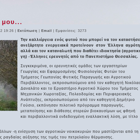
μου...
12 19:26
|
Εκτύπωση
|
Email
| Εμφανίσεις: 3273
Την καλλιέργεια ενός φυτού που μπορεί να τον καταστήσε
ανεξάρτητο ενεργειακά προτείνουν στον Έλληνα αγρότη
αλλά και τον καταναλωτή που διαθέτει ιδιοκτησία (αγροτικ
γη) -Έλληνες ερευνητές από το Πανεπιστήμιο Θεσσαλίας.
Συγκεκριμένα, οι ερευνητικές ομάδες των εργαστηρίων
Γεωργίας και Εφαρμοσμένης Φυσιολογίας Φυτών του
Τμήματος Γεωπονίας Φυτικής Παραγωγής και Αγροτικού
Περιβάλλοντος, εκπροσωπούμενο από τον καθηγητή Νικόλα
Δαναλάτο και το Εργαστήριο Αγροτικό Χώρου του Τμήματος
Μηχανικών Χωροταξίας, Πολεοδομίας και Περιφερειακής
Ανάπτυξης, εκπροσωπούμενο από τον καθηγητή Δημήτριο
Γούσιο, εκπόνησαν πιλοτικό πρόγραμμα παραγωγής,
μεταποίησης και διάθεσης στερεών βιοκαυσίμων ως φθηνή
και περιβαλλοντικά ενδεδειγμένη εναλλακτική λύση, με τίτλο
άλλων -η ενίσχυση των αγροτικών νοικοκυριών που μαστίζονται από τη
ης ραγδαίας αύξησης της τιμής του πετρελαίου θέρμανσης.