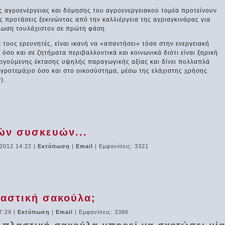
ς αγροενέργειας και δόμησης του αγροενεργειακού τομέα προτείνουν
ς προτάσεις ξεκινώντας από την καλλιέργεια της αγριαγκινάρας για
λωση τουλάχιστον σε πρώτη φάση.
 τους ερευνητές, είναι ικανή να «απαντήσει» τόσο στην ενεργειακή
όσο και σε ζητήματα περιβαλλοντικά και κοινωνικά διότι είναι ξηρική
ιεργούμενης έκτασης υψηλής παραγωγικής αξίας και δίνει πολλαπλά
αγροτεμάχιο όσο και στο οικοσύστημα, μέσω της ελάχιστης χρήσης
).
ών συσκευών...
2012 14:22
|
Εκτύπωση
|
Email
| Εμφανίσεις: 3321
λαστική σακούλα;
7:29
|
Εκτύπωση
|
Email
| Εμφανίσεις: 3386