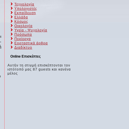
Τεχνολογία
Υπολογιστές
Εκπαίδευση
Ελλάδα
Κόσμος
Οικολογία
Υγεία - Ψυχολογία
Πρόσωπα
ι
Περίεργα
-
Εορταστικά άρθρα
ή
Διαδίκτυο
Online Επισκέπτες
Αυτήν τη στιγμή επισκέπτονται τον
ιστότοπό μας 87 guests και κανένα
μέλος
ο