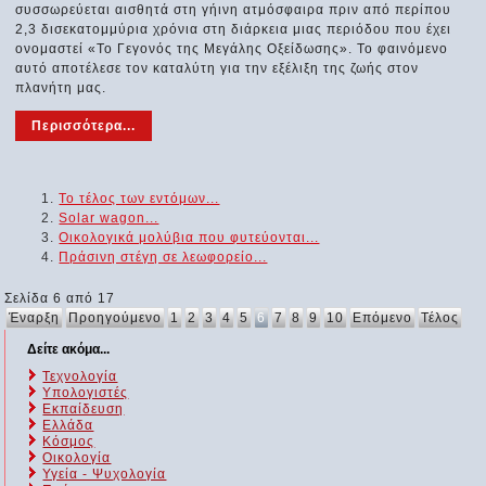
συσσωρεύεται αισθητά στη γήινη ατμόσφαιρα πριν από περίπου
2,3 δισεκατομμύρια χρόνια στη διάρκεια μιας περιόδου που έχει
ονομαστεί «Το Γεγονός της Μεγάλης Οξείδωσης». Το φαινόμενο
αυτό αποτέλεσε τον καταλύτη για την εξέλιξη της ζωής στον
πλανήτη μας.
Περισσότερα...
Το τέλος των εντόμων...
Solar wagon...
Οικολογικά μολύβια που φυτεύονται...
Πράσινη στέγη σε λεωφορείο...
Σελίδα 6 από 17
Έναρξη
Προηγούμενο
1
2
3
4
5
6
7
8
9
10
Επόμενο
Τέλος
Δείτε ακόμα...
Τεχνολογία
Υπολογιστές
Εκπαίδευση
Ελλάδα
Κόσμος
Οικολογία
Υγεία - Ψυχολογία