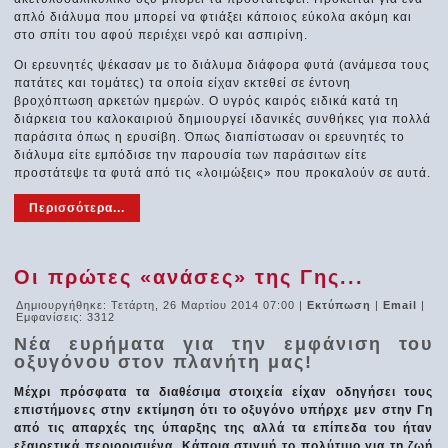
απλό διάλυμα που μπορεί να φτιάξει κάποιος εύκολα ακόμη και
στο σπίτι του αφού περιέχει νερό και ασπιρίνη.
Οι ερευνητές ψέκασαν με το διάλυμα διάφορα φυτά (ανάμεσα τους
πατάτες και τομάτες) τα οποία είχαν εκτεθεί σε έντονη
βροχόπτωση αρκετών ημερών. Ο υγρός καιρός ειδικά κατά τη
διάρκεια του καλοκαιριού δημιουργεί ιδανικές συνθήκες για πολλά
παράσιτα όπως η ερυσίβη. Όπως διαπίστωσαν οι ερευνητές το
διάλυμα είτε εμπόδισε την παρουσία των παράσιτων είτε
προστάτεψε τα φυτά από τις «λοιμώξεις» που προκαλούν σε αυτά.
Περισσότερα...
Οι πρώτες «ανάσες» της Γης...
Δημιουργήθηκε: Τετάρτη, 26 Μαρτίου 2014 07:00
|
Εκτύπωση
|
Email
|
Εμφανίσεις: 3312
Νέα ευρήματα για την εμφάνιση του
οξυγόνου στον πλανήτη μας!
Μέχρι πρόσφατα τα διαθέσιμα στοιχεία είχαν οδηγήσει τους
επιστήμονες στην εκτίμηση ότι το οξυγόνο υπήρχε μεν στην Γη
από τις απαρχές της ύπαρξης της αλλά τα επίπεδα του ήταν
εξαιρετικά περιορισμένα. Κάποια στιγμή το πολύτιμο για τη ζωή