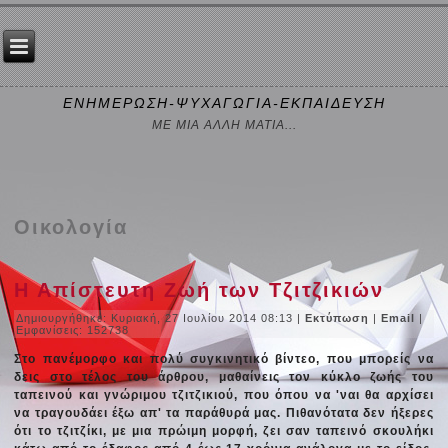
ΕΝΗΜΕΡΩΣΗ-ΨΥΧΑΓΩΓΙΑ-ΕΚΠΑΙΔΕΥΣΗ
ΜΕ ΜΙΑ ΑΛΛΗ ΜΑΤΙΑ...
Οικολογία
Η Απίστευτη Ζωή των Τζιτζικιών
Δημιουργήθηκε: Κυριακή, 27 Ιουλίου 2014 08:13
|
Εκτύπωση
|
Email
|
Εμφανίσεις: 152738
Στο πανέμορφο και πολύ συγκινητικό βίντεο, που μπορείς να
δεις στο τέλος του άρθρου, μαθαίνεις τον κύκλο ζωής του
ταπεινού και γνώριμου τζιτζικιού, που όπου να 'ναι θα αρχίσει
να τραγουδάει έξω απ' τα παράθυρά μας. Πιθανότατα δεν ήξερες
ότι το τζιτζίκι, με μια πρώιμη μορφή, ζει σαν ταπεινό σκουλήκι