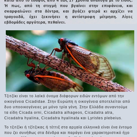
κάτω από το έδαφος από 4 έως 17 χρόνια ανάλογα με το είδος.
Ή πως, από τη στιγμή που βγαίνει στην επιφάνεια, και
σκαρφαλώνει στα δέντρα, και βγάζει φτερά κι αρχίζει να
τραγουδά, έχει ξεκινήσει η αντίστροφη μέτρηση. Λίγες
εβδομάδες αργότερα, πεθαίνει.
Τζιτζίκι είναι το λαϊκό όνομα διάφορων ειδών εντόμων από την
οικογένεια Cicadidae. Στην Ευρώπη η οικογένεια αποτελείται από
δυο υποοικογένειες με μόνο τρία γένη. Στην Ελλάδα συναντούμε
τα είδη Cicada orni, Cicadatra alhageos, Cicadatra atra,
Cicadatra hyalina, Cicadatra hyalinata και Lyristes plebeius.
Το τζιτζίκι ή τζίτζικας ή τέττιξ στα αρχαία ελληνικά είναι ένα έντομο
που ζει συνήθως στα δένδρα και παράγει ένα χαρακτηριστικό ήχο