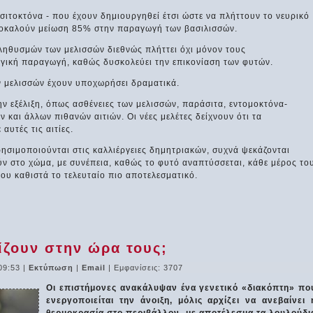
σιτοκτόνα - που έχουν δημιουργηθεί έτσι ώστε να πλήττουν το νευρικό
οκαλούν μείωση 85% στην παραγωγή των βασιλισσών.
ληθυσμών των μελισσών διεθνώς πλήττει όχι μόνον τους
ργική παραγωγή, καθώς δυσκολεύει την επικονίαση των φυτών.
ων μελισσών έχουν υποχωρήσει δραματικά.
ην εξέλιξη, όπως ασθένειες των μελισσών, παράσιτα, εντομοκτόνα-
και άλλων πιθανών αιτιών. Οι νέες μελέτες δείχνουν ότι τα
αυτές τις αιτίες.
ρησιμοποιούνται στις καλλιέργειες δημητριακών, συχνά ψεκάζονται
ν στο χώμα, με συνέπεια, καθώς το φυτό αναπτύσσεται, κάθε μέρος το
που καθιστά το τελευταίο πιο αποτελεσματικό.
ίζουν στην ώρα τους;
09:53
|
Εκτύπωση
|
Email
| Εμφανίσεις: 3707
Οι επιστήμονες ανακάλυψαν ένα γενετικό «διακόπτη» πο
ενεργοποιείται την άνοιξη, μόλις αρχίζει να ανεβαίνει 