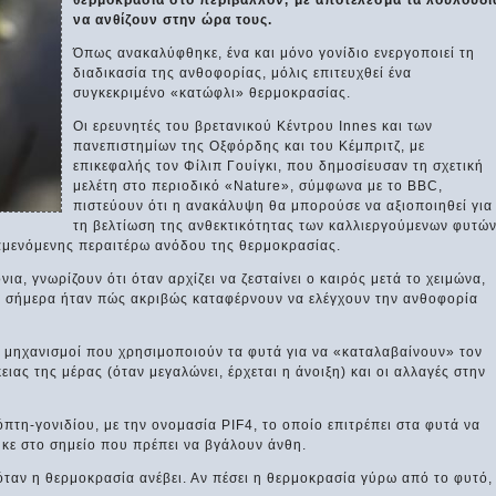
θερμοκρασία στο περιβάλλον, με αποτέλεσμα τα λουλούδι
να ανθίζουν στην ώρα τους.
Όπως ανακαλύφθηκε, ένα και μόνο γονίδιο ενεργοποιεί τη
διαδικασία της ανθοφορίας, μόλις επιτευχθεί ένα
συγκεκριμένο «κατώφλι» θερμοκρασίας.
Οι ερευνητές του βρετανικού Κέντρου Innes και των
πανεπιστημίων της Οξφόρδης και του Κέμπριτζ, με
επικεφαλής τον Φίλιπ Γουίγκι, που δημοσίευσαν τη σχετική
μελέτη στο περιοδικό «Nature», σύμφωνα με το BBC,
πιστεύουν ότι η ανακάλυψη θα μπορούσε να αξιοποιηθεί για
τη βελτίωση της ανθεκτικότητας των καλλιεργούμενων φυτώ
ναμενόμενης περαιτέρω ανόδου της θερμοκρασίας.
ια, γνωρίζουν ότι όταν αρχίζει να ζεσταίνει ο καιρός μετά το χειμώνα,
ι σήμερα ήταν πώς ακριβώς καταφέρνουν να ελέγχουν την ανθοφορία
ι μηχανισμοί που χρησιμοποιούν τα φυτά για να «καταλαβαίνουν» τον
ειας της μέρας (όταν μεγαλώνει, έρχεται η άνοιξη) και οι αλλαγές στην
όπτη-γονιδίου, με την ονομασία PIF4, το οποίο επιτρέπει στα φυτά να
κε στο σημείο που πρέπει να βγάλουν άνθη.
 όταν η θερμοκρασία ανέβει. Αν πέσει η θερμοκρασία γύρω από το φυτό,