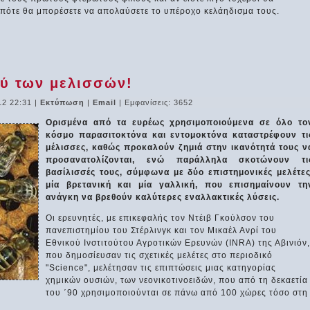
οπότε θα μπορέσετε να απολαύσετε το υπέροχο κελάηδισμα τους.
ύ των μελισσών!
12 22:31
|
Εκτύπωση
|
Email
| Εμφανίσεις: 3652
Ορισμένα από τα ευρέως χρησιμοποιούμενα σε όλο το
κόσμο παρασιτοκτόνα και εντομοκτόνα καταστρέφουν τι
μέλισσες, καθώς προκαλούν ζημιά στην ικανότητά τους ν
προσανατολίζονται, ενώ παράλληλα σκοτώνουν τι
βασίλισσές τους, σύμφωνα με δύο επιστημονικές μελέτες
μία βρετανική και μία γαλλική, που επισημαίνουν τη
ανάγκη να βρεθούν καλύτερες εναλλακτικές λύσεις.
Οι ερευνητές, με επικεφαλής τον Ντέιβ Γκούλσον του
πανεπιστημίου του Στέρλινγκ και τον Μικαέλ Ανρί του
Εθνικού Ινστιτούτου Αγροτικών Ερευνών (INRA) της Αβινιόν,
που δημοσίευσαν τις σχετικές μελέτες στο περιοδικό
"Science", μελέτησαν τις επιπτώσεις μιας κατηγορίας
χημικών ουσιών, των νεονικοτινοειδών, που από τη δεκαετία
του ΄90 χρησιμοποιούνται σε πάνω από 100 χώρες τόσο στη