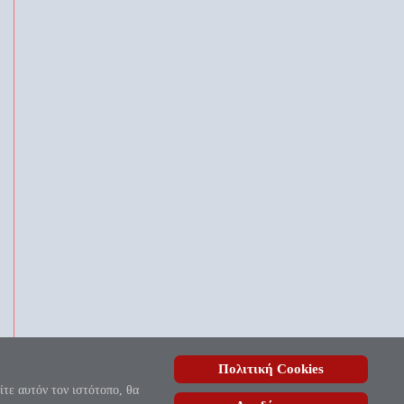
Πολιτική Cookies
, ουδέποτε όλον θνητοί θα εύρωσι.»
ίτε αυτόν τον ιστότοπο, θα