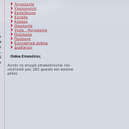
Τεχνολογία
Υπολογιστές
Εκπαίδευση
Ελλάδα
Κόσμος
Οικολογία
Υγεία - Ψυχολογία
Πρόσωπα
ν
Περίεργα
α
Εορταστικά άρθρα
ε
Διαδίκτυο
.
Online Επισκέπτες
ί
ν
Αυτήν τη στιγμή επισκέπτονται τον
ιστότοπό μας 282 guests και κανένα
μέλος