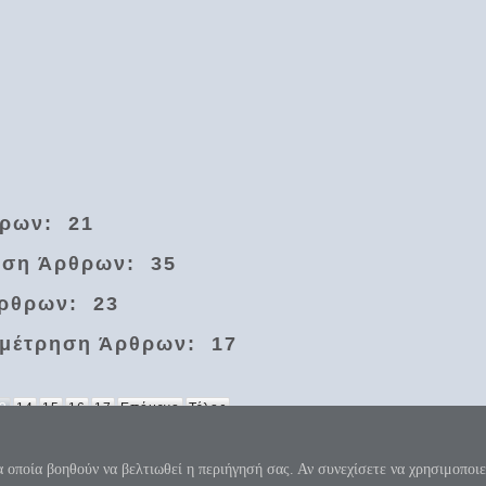
θρων: 21
ηση Άρθρων: 35
ρθρων: 23
μέτρηση Άρθρων: 17
3
14
15
16
17
Επόμενο
Τέλος
 κύκλου μήκος ίνα ορίση διαμέτρω, παρήγαγεν αριθμόν απέραντον, καί όν, φεύ
π=3.1415926535897932384626...
α οποία βοηθούν να βελτιωθεί η περιήγησή σας. Αν συνεχίσετε να χρησιμοποιε