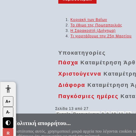
Κυριακή των Βαΐων
Το έθιμο της Πρωταπριλιάς
Η Σαρακοστή (Διήγημα)
Τι γιορτάζουμε την 25η Μαρτίου
Υποκατηγορίες
Πάσχα
Καταμέτρηση Άρ
Χριστούγεννα
Καταμέτρ
Διάφορα
Καταμέτρηση Ά
Παγκόσμιες ημέρες
Κατα
Α+
Σελίδα 13 από 27
Α-
Έναρξη
Προηγούμενο
8
9
10
11
12
1
Πολιτική απορρήτου...
🌓
«Αεί ο Θεός ο Μέγας γεωμετρεί, το
Ο ιστότοπος αυτός, χρησιμοποιεί μικρά αρχεία που λέγονται cookies τ
R