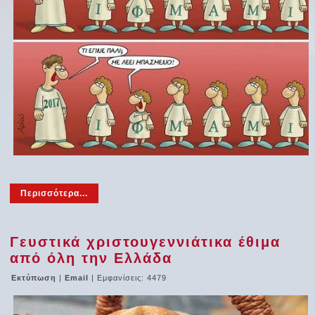
Περισσότερα...
Γευστικά χριστουγεννιάτικα έθιμα
από όλη την Ελλάδα
Εκτύπωση
|
Email
| Εμφανίσεις: 4479