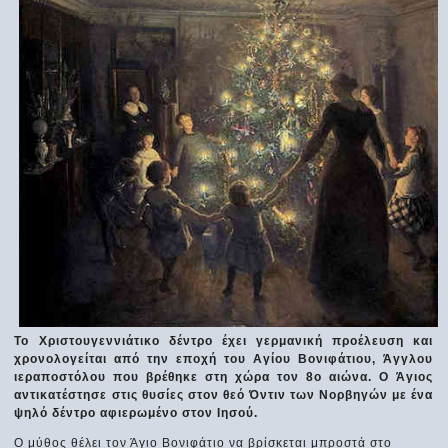
Το Χριστουγεννιάτικο δέντρο έχει γερμανική προέλευση και
χρονολογείται από την εποχή του Αγίου Βονιφάτιου, Άγγλου
ιεραποστόλου που βρέθηκε στη χώρα τον 8ο αιώνα. Ο Άγιος
αντικατέστησε στις θυσίες στον θεό Όντιν των Νορβηγών με ένα
ψηλό δέντρο αφιερωμένο στον Ιησού.
Ο μύθος θέλει τον Άγιο Βονιφάτιο να βρίσκεται μπροστά στο