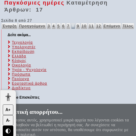
Παγκόσμιες ημέρες
Καταμέτρηση
Άρθρων: 17
Σελίδα 8 από 27
Έναρξη
Προηγούμενο
3
4
5
6
7
8
9
10
11
12
Επόμενο
Τέλος
Δείτε ακόμα...
Τεχνολογία
Υπολογιστές
Εκπαίδευση
Ελλάδα
Κόσμος
Οικολογία
Υγεία - Ψυχολογία
Πρόσωπα
Περίεργα
Εορταστικά άρθρα
Διαδίκτυο
Online Επισκέπτες
Αυτήν τη στιγμή επισκέπτονται τον ιστότοπό μας 288 guests και
Α+
Πολιτική απορρήτου...
κανένα μέλος
Ο ιστότοπος αυτός, χρησιμοποιεί μικρά αρχεία που λέγονται cookies τα
Α-
«Αεί ο Θεός ο Μέγας γεωμετρεί, το κύκλου μήκος ίνα
οποία βοηθούν να βελτιωθεί η περιήγησή σας. Αν συνεχίσετε να
ορίση διαμέτρω, παρήγαγεν αριθμόν απέραντον, καί όν,
χρησιμοποιείτε αυτόν τον ιστότοπο, θα υποθέσουμε ότι συμφωνείτε με
🌓
φεύ, ουδέποτε όλον θνητοί θα εύρωσι.»
π=3.1415926535897932384626...
αυτή την πολιτική...