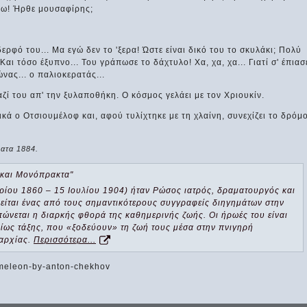
έρω! Ήρθε μουσαφίρης;
ερφό του... Μα εγώ δεν το 'ξερα! Ώστε είναι δικό του το σκυλάκι; Πολύ
 Και τόσο έξυπνο... Του γράπωσε το δάχτυλο! Χα, χα, χα... Γιατί σ' έπιασ
νας... ο παλιοκερατάς...
ζί του απ' την ξυλαποθήκη. Ο κόσμος γελάει με τον Χριουκίν.
τικά ο Οτσιουμέλοφ και, αφού τυλίχτηκε με τη χλαίνη, συνεχίζει το δρόμ
ατα 1884.
 και Μονόπρακτα"
ρίου 1860 – 15 Ιουλίου 1904) ήταν Ρώσος ιατρός, δραματουργός και
είται ένας από τους σημαντικότερους συγγραφείς διηγημάτων στην
πώνεται η διαρκής φθορά της καθημερινής ζωής. Οι ήρωές του είναι
ίως τάξης, που «ξοδεύουν» τη ζωή τους μέσα στην πνιγηρή
αρχίας.
Περισσότερα...
ameleon-by-anton-chekhov