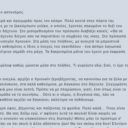
ι ο αστυνόμος.
ερά και προχωράει προς τον κόσμο. Πολύ κοντά στην πόρτα της
ς με το ξεκούμπωτο γιλέκο, ο οποίος, έχοντας σηκωμένο το δεξί του
ου δάχτυλο. Στο μισομεθυσμένο του πρόσωπο διαβάζει κανείς: «Θα σε
 δάχτυλο δείχνει σαν να παριστάνει το σύμβολο της νίκης. Στο πρόσωπό
ρυσοχόο Χριουκίν. Στη μέση του πλήθους, με ανοιχτά τα μπροστινά
ναι καθισμένος ο ίδιος ο ένοχος του σκανδάλου - ένα άσπρο λαγωνικό
κίτρινο σημάδι στη ράχη. Τα δακρυσμένα μάτια του έχουν μια έκφραση
υμέλοφ καθώς χώνεται μέσα στο πλήθος. Τι γυρεύετε εδώ; Εσύ, τι έχει τ
εν ενοχλώ, αρχίζει ο Χριουκίν ξεροβήχοντας, να κανονίσω για τα ξύλα με
 παλιόσκυλο, στα καλά καθούμενα, με δαγκώνει στο δάχτυλο. Συγχωρέστε
ιά μου είναι λεπτή. Πρέπει να με πληρώσουν, γιατί, έτσι όπως είναι το
μάδα να το κουνήσω... Ούτε κι ο νόμος, η Ευγένεια σας, λέει να
καθένα αρχίζει να δαγκώνει, καλύτερα να πεθάνουμε.
ηρό ύφος, βήχοντας και παίζοντας τα φρύδια. Πολύ καλά... Τίνος είναι
τό. Θα σας δείξω εγώ, ν' αφήνετε λυτά τα σκυλιά! Είναι καιρός να
ν εννοούν να υπακούσουν στις διαταγές! Μόλις μπει το πρόστιμο σ'
άει να πει σκυλί ή άλλο αδέσποτο ζώο! Θα τον σκίσω στα δυο! Ελντίριν 