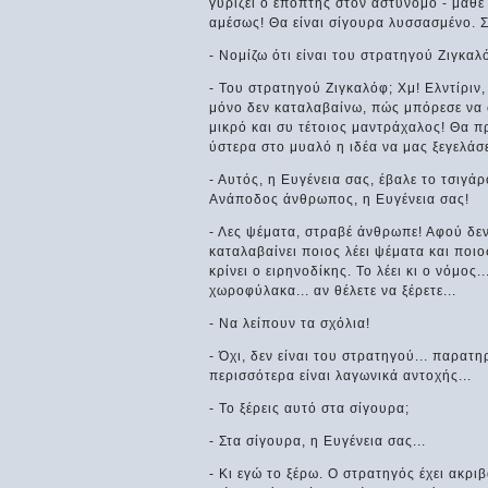
γυρίζει ο επόπτης στον αστυνόμο - μάθε 
αμέσως! Θα είναι σίγουρα λυσσασμένο. Σ
- Νομίζω ότι είναι του στρατηγού Ζιγκαλ
- Του στρατηγού Ζιγκαλόφ; Χμ! Ελντίριν,
μόνο δεν καταλαβαίνω, πώς μπόρεσε να σ
μικρό και συ τέτοιος μαντράχαλος! Θα πρ
ύστερα στο μυαλό η ιδέα να μας ξεγελάσε
- Αυτός, η Ευγένεια σας, έβαλε το τσιγά
Ανάποδος άνθρωπος, η Ευγένεια σας!
- Λες ψέματα, στραβέ άνθρωπε! Αφού δεν 
καταλαβαίνει ποιος λέει ψέματα και ποιο
κρίνει ο ειρηνοδίκης. Το λέει κι ο νόμος
χωροφύλακα... αν θέλετε να ξέρετε...
- Να λείπουν τα σχόλια!
- Όχι, δεν είναι του στρατηγού... παρατ
περισσότερα είναι λαγωνικά αντοχής...
- Το ξέρεις αυτό στα σίγουρα;
- Στα σίγουρα, η Ευγένεια σας...
- Κι εγώ το ξέρω. Ο στρατηγός έχει ακριβ