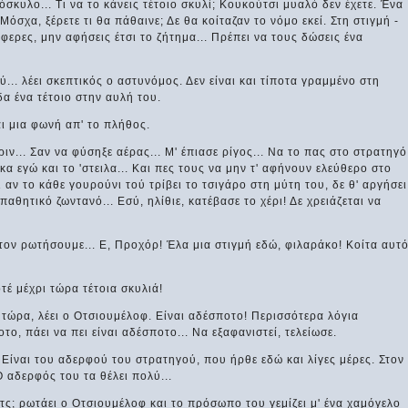
όσκυλο... Τι να το κάνεις τέτοιο σκυλί; Κουκούτσι μυαλό δεν έχετε. Ένα
όσχα, ξέρετε τι θα πάθαινε; Δε θα κοίταζαν το νόμο εκεί. Στη στιγμή -
έφερες, μην αφήσεις έτσι το ζήτημα... Πρέπει να τους δώσεις ένα
ύ... λέει σκεπτικός ο αστυνόμος. Δεν είναι και τίποτα γραμμένο στη
δα ένα τέτοιο στην αυλή του.
αι μια φωνή απ' το πλήθος.
ριν... Σαν να φύσηξε αέρας... Μ' έπιασε ρίγος... Να το πας στο στρατηγό
κα εγώ και το 'στειλα... Και πες τους να μην τ' αφήνουν ελεύθερο στο
ι αν το κάθε γουρούνι τού τρίβει το τσιγάρο στη μύτη του, δε θ' αργήσει
παθητικό ζωντανό... Εσύ, ηλίθιε, κατέβασε το χέρι! Δε χρειάζεται να
 τον ρωτήσουμε... Ε, Προχόρ! Έλα μια στιγμή εδώ, φιλαράκο! Κοίτα αυτ
οτέ μέχρι τώρα τέτοια σκυλιά!
ι τώρα, λέει ο Οτσιουμέλοφ. Είναι αδέσποτο! Περισσότερα λόγια
οτο, πάει να πει είναι αδέσποτο... Να εξαφανιστεί, τελείωσε.
ρ. Είναι του αδερφού του στρατηγού, που ήρθε εδώ και λίγες μέρες. Στον
 αδερφός του τα θέλει πολύ...
ιτς; ρωτάει ο Οτσιουμέλοφ και το πρόσωπο του γεμίζει μ' ένα χαμόγελο