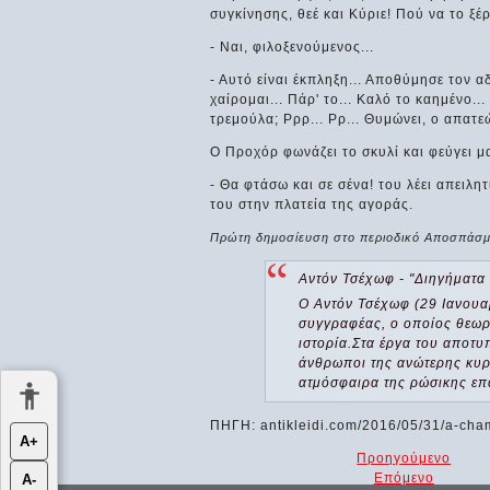
συγκίνησης, θεέ και Κύριε! Πού να το ξ
- Ναι, φιλοξενούμενος...
- Αυτό είναι έκπληξη... Αποθύμησε τον αδ
χαίρομαι... Πάρ' το... Καλό το καημένο...
τρεμούλα; Ρρρ... Ρρ... Θυμώνει, ο απατεώ
Ο Προχόρ φωνάζει το σκυλί και φεύγει μα
- Θα φτάσω και σε σένα! του λέει απειλη
του στην πλατεία της αγοράς.
Πρώτη δημοσίευση στο περιοδικό Αποσπάσμ
Αντόν Τσέχωφ - "Διηγήματα
Ο Αντόν Τσέχωφ (29 Ιανουα
συγγραφέας, ο οποίος θεωρ
ιστορία.Στα έργα του αποτυ
άνθρωποι της ανώτερης κυρ
ατμόσφαιρα της ρώσικης επ
ΠΗΓΗ: antikleidi.com/2016/05/31/a-ch
Α+
Προηγούμενο
Επόμενο
Α-