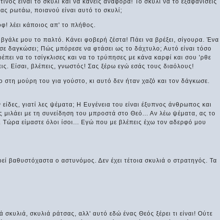
τίνος είναι το σκυλί και να κάνεις αναφορά! Το σκυλί να το εξαφανίσεις
ας ρωτάω, ποιανού είναι αυτό το σκυλί;
όφ! λέει κάποιος απ' το πλήθος.
 βγάλε μου το παλτό. Κάνει φοβερή ζέστα! Πάει να βρέξει, σίγουρα. Ένα
ε δαγκώσει; Πώς μπόρεσε να φτάσει ως το δάχτυλο; Αυτό είναι τόσο
έπει να το τσίγκλισες και να το τρύπησες με κάνα καρφί και σου 'ρθε
ις. Είσαι, βλέπεις, γνωστός! Σας ξέρω εγώ εσάς τους διαόλους!
ρο στη μούρη του για γούστο, κι αυτό δεν ήταν χαζό και τον δάγκωσε.
είδες, γιατί λες ψέματα; Η Ευγένεια του είναι έξυπνος άνθρωπος και
ς μιλάει με τη συνείδηση του μπροστά στο Θεό... Αν λέω ψέματα, ας το
... Τώρα είμαστε όλοι ίσοι... Εγώ που με βλέπεις έχω τον αδερφό μου
ηρεί βαθυστόχαστα ο αστυνόμος. Δεν έχει τέτοια σκυλιά ο στρατηγός. Τα
ά σκυλιά, σκυλιά ράτσας, αλλ' αυτό εδώ ένας Θεός ξέρει τι είναι! Ούτε