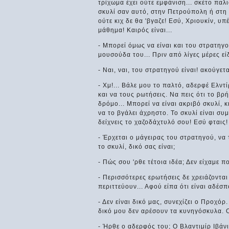
τρίχωμα έχει ούτε εμφάνιση... σκέτο παλι
σκυλί σαν αυτό, στην Πετρούπολη ή στη Μ
ούτε κιχ δε θα 'βγαζε! Εσύ, Χριουκίν, υπ
μάθημα! Καιρός είναι...
- Μπορεί όμως να είναι και του στρατηγο
μουσούδα του... Πριν από λίγες μέρες εί
- Ναι, ναι, του στρατηγού είναι! ακούγετ
- Χμ!... Βάλε μου το παλτό, αδερφέ Ελντί
και να τους ρωτήσεις. Να πεις ότι το βρή
δρόμο... Μπορεί να είναι ακριβό σκυλί, κ
να το βγάλει άχρηστο. Το σκυλί είναι συμ
δείχνεις το χαζοδάχτυλό σου! Εσύ φταις!
- Έρχεται ο μάγειρας του στρατηγού, να
το σκυλί, δικό σας είναι;
- Πώς σου 'ρθε τέτοια ιδέα; Δεν είχαμε π
- Περισσότερες ερωτήσεις δε χρειάζοντα
περιττεύουν... Αφού είπα ότι είναι αδέσπ
- Δεν είναι δικό μας, συνεχίζει ο Προχό
δικό μου δεν αρέσουν τα κυνηγόσκυλα. Ο
- Ήρθε ο αδερφός του; Ο Βλαντιμίρ Ιβάν