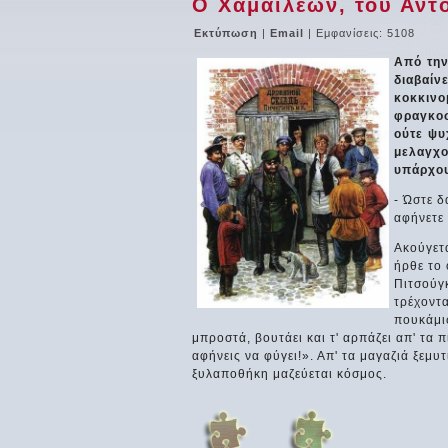
Ο Χαμαιλέων, του Αντ
Εκτύπωση
|
Email
| Εμφανίσεις: 5108
Από την
διαβαί
κοκκινο
φραγκοσ
ούτε ψυ
μελαγχο
υπάρχου
- Ώστε δ
αφήνετε 
Ακούγετα
ήρθε το 
Πιτσούγκ
τρέχοντα
πουκάμισ
μπροστά, βουτάει και τ' αρπάζει απ' τα 
αφήνεις να φύγει!». Απ' τα μαγαζιά ξεμυ
ξυλαποθήκη μαζεύεται κόσμος.