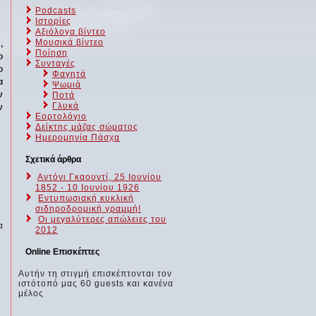
Podcasts
Ιστορίες
Αξιόλογα βίντεο
Μουσικά βίντεο
,
Ποίηση
ο
Συνταγές
ο
Φαγητά
α
Ψωμιά
ν
Ποτά
Γλυκά
ν
Εορτολόγιο
Δείκτης μάζας σώματος
Ημερομηνία Πάσχα
Σχετικά άρθρα
Αντόνι Γκαουντί, 25 Ιουνίου
1852 - 10 Ιουνίου 1926
Εντυπωσιακή κυκλική
σιδηροδρομική γραμμή!
Οι μεγαλύτερες απώλειες του
α
2012
Online Επισκέπτες
Αυτήν τη στιγμή επισκέπτονται τον
ιστότοπό μας 60 guests και κανένα
μέλος