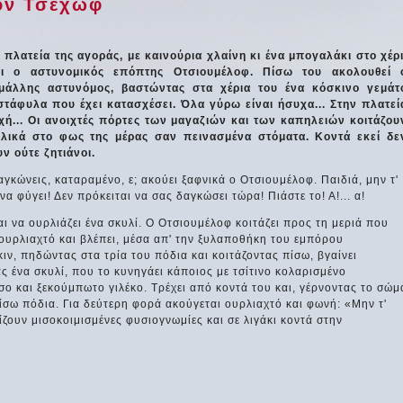
όν Τσέχωφ
 πλατεία της αγοράς, με καινούρια χλαίνη κι ένα μπογαλάκι στο χέρι
νει ο αστυνομικός επόπτης Οτσιουμέλοφ. Πίσω του ακολουθεί 
μάλλης αστυνόμος, βαστώντας στα χέρια του ένα κόσκινο γεμάτ
τάφυλα που έχει κατασχέσει. Όλα γύρω είναι ήσυχα... Στην πλατεί
χή... Οι ανοιχτές πόρτες των μαγαζιών και των καπηλειών κοιτάζου
λικά στο φως της μέρας σαν πεινασμένα στόματα. Κοντά εκεί δε
ν ούτε ζητιάνοι.
αγκώνεις, καταραμένο, ε; ακούει ξαφνικά ο Οτσιουμέλοφ. Παιδιά, μην τ'
να φύγει! Δεν πρόκειται να σας δαγκώσει τώρα! Πιάστε το! Α!... α!
ι να ουρλιάζει ένα σκυλί. Ο Οτσιουμέλοφ κοιτάζει προς τη μεριά που
ουρλιαχτό και βλέπει, μέσα απ' την ξυλαποθήκη του εμπόρου
ιν, πηδώντας στα τρία του πόδια και κοιτάζοντας πίσω, βγαίνει
ς ένα σκυλί, που το κυνηγάει κάποιος με τσίτινο κολαρισμένο
ο και ξεκούμπωτο γιλέκο. Τρέχει από κοντά του και, γέρνοντας το σώμ
πίσω πόδια. Για δεύτερη φορά ακούγεται ουρλιαχτό και φωνή: «Μην τ'
τίζουν μισοκοιμισμένες φυσιογνωμίες και σε λιγάκι κοντά στην