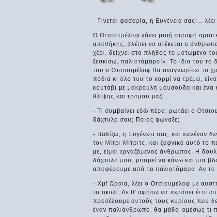
- Γίνεται φασαρία, η Ευγένεια σας!... λέε
Ο Οτσιουμέλοφ κάνει μισή στροφή αριστ
αποθήκης, βλέπει να στέκεται ο άνθρωπο
χέρι, δείχνει στο πλήθος το ματωμένο τ
ξεσκίσω, παλιοτόμαρο!». Το ίδιο του το
του ο Οτσιουμέλοφ θα αναγνωρίσει το χ
πόδια κι όλο του το κορμί να τρέμει, εί
κουτάβι με μακρουλή μουσούδα και ένα 
θλίψης και τρόμου μαζί.
- Τι συμβαίνει εδώ πέρα; ρωτάει ο Οτσιο
δάχτυλο σου; Ποιος φώναξε;
- Βαδίζω, η Ευγένεια σας, και κανέναν δ
τον Μίτρι Μίτριτς, και ξαφνικά αυτό το
με, είμαι εργαζόμενος άνθρωπος. Η δουλε
δάχτυλό μου, μπορεί να κάνω και μια βδο
αποφέρουμε από τα παλιοτόμαρα. Αν το 
- Χμ! Ωραία, λέει ο Οτσιουμέλοφ με αυστ
το σκυλί; Δε θ' αφήσω να περάσει έτσι αυ
προσέξουμε αυτούς τους κυρίους που δε
έναν παλιάνθρωπο, θα μάθει αμέσως τι π