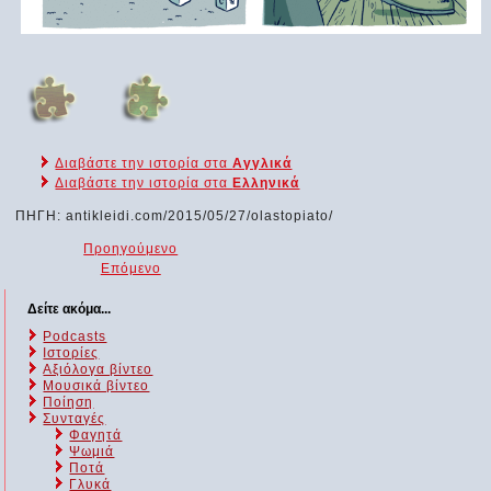
Διαβάστε την ιστορία στα
Αγγλικά
Διαβάστε την ιστορία στα
Ελληνικά
ΠΗΓΗ: antikleidi.com/2015/05/27/olastopiato/
Προηγούμενο
Επόμενο
Δείτε ακόμα...
Podcasts
Ιστορίες
Αξιόλογα βίντεο
Μουσικά βίντεο
Ποίηση
Συνταγές
Φαγητά
Ψωμιά
Ποτά
Γλυκά