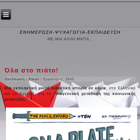
ΕΝΗΜΕΡΩΣΗ-ΨΥΧΑΓΩΓΙΑ-ΕΚΠΑΙΔΕΥΣΗ
ΜΕ ΜΙΑ ΑΛΛΗ ΜΑΤΙΑ...
Όλα στο πιάτο!
Εκτύπωση
|
Email
| Εμφανίσεις: 3845
Μια εκπληκτική μικρή διδακτική ιστορία σε κόμικ
, στα Ελληνικά
και τα Αγγλικά, για τη
“διαγενεακή μετάδοση της κοινωνικής
μειονεξίας”
.