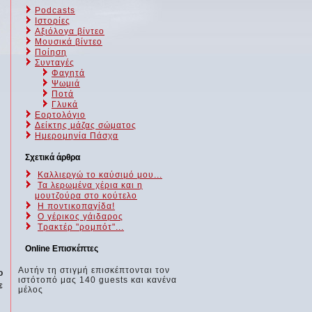
Podcasts
Ιστορίες
Αξιόλογα βίντεο
Μουσικά βίντεο
Ποίηση
Συνταγές
Φαγητά
Ψωμιά
Ποτά
Γλυκά
Εορτολόγιο
Δείκτης μάζας σώματος
Ημερομηνία Πάσχα
Σχετικά άρθρα
Καλλιεργώ το καύσιμό μου...
Τα λερωμένα χέρια και η
μουτζούρα στο κούτελο
Η ποντικοπαγίδα!
Ο γέρικος γάιδαρος
Τρακτέρ "ρομπότ"...
Online Επισκέπτες
Αυτήν τη στιγμή επισκέπτονται τον
ο
ιστότοπό μας 140 guests και κανένα
ε
μέλος