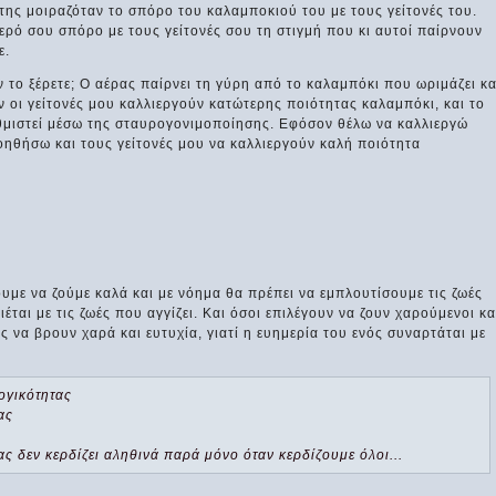
ης μοιραζόταν το σπόρο του καλαμποκιού του με τους γείτονές του.
τερό σου σπόρο με τους γείτονές σου τη στιγμή που κι αυτοί παίρνουν
ε.
ν το ξέρετε; Ο αέρας παίρνει τη γύρη από το καλαμπόκι που ωριμάζει κα
ν οι γείτονές μου καλλιεργούν κατώτερης ποιότητας καλαμπόκι, και το
θμιστεί μέσω της σταυρογονιμοποίησης. Εφόσον θέλω να καλλιεργώ
οηθήσω και τους γείτονές μου να καλλιεργούν καλή ποιότητα
λουμε να ζούμε καλά και με νόημα θα πρέπει να εμπλουτίσουμε τις ζωές
ιέται με τις ζωές που αγγίζει. Και όσοι επιλέγουν να ζουν χαρούμενοι κα
 να βρουν χαρά και ευτυχία, γιατί η ευημερία του ενός συναρτάται με
ογικότητας
ας
μας δεν κερδίζει αληθινά παρά μόνο όταν κερδίζουμε όλοι...