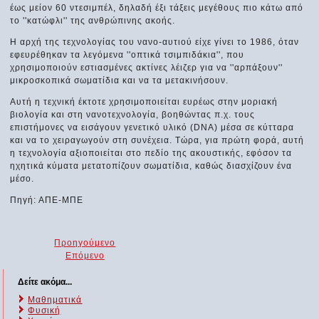
έως μείον 60 ντεσιμπέλ, δηλαδή έξι τάξεις μεγέθους πιο κάτω από
το ''κατώφλι'' της ανθρώπινης ακοής.
Η αρχή της τεχνολογίας του νανο-αυτιού είχε γίνει το 1986, όταν
εφευρέθηκαν τα λεγόμενα ''οπτικά τσιμπιδάκια'', που
χρησιμοποιούν εστιασμένες ακτίνες λέιζερ για να ''αρπάξουν''
μικροσκοπικά σωματίδια και να τα μετακινήσουν.
Αυτή η τεχνική έκτοτε χρησιμοποιείται ευρέως στην μοριακή
βιολογία και στη νανοτεχνολογία, βοηθώντας π.χ. τους
επιστήμονες να εισάγουν γενετικό υλικό (DNA) μέσα σε κύτταρα
και να το χειραγωγούν στη συνέχεια. Τώρα, για πρώτη φορά, αυτή
η τεχνολογία αξιοποιείται στο πεδίο της ακουστικής, εφόσον τα
ηχητικά κύματα μετατοπίζουν σωματίδια, καθώς διασχίζουν ένα
μέσο.
Πηγή: ΑΠΕ-ΜΠΕ
Προηγούμενο
Επόμενο
Δείτε ακόμα...
Μαθηματικά
Φυσική