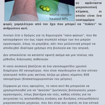
σε αφάνταστα
μικροσκοπική
κλίμακα, οι
οποίοι είναι ένα
εκατομμύριο
φορές χαμηλότεροι από τον ήχο που μπορεί να ''πιάσει'' το
ανθρώπινο αυτί.
Ανοίγει έτσι ο δρόμος για τη δημιουργία ''νανο-φώνων'', που θα
καταγράφουν τον έως τώρα σιωπηλό κόσμο των πιο μικρών
οργανισμών, όπως τα μικρόβια, κάτι που μελλοντικά μπορεί να
αποδειχθεί ιδιαίτερα χρήσιμο στη βιολογία και την ιατρική.
Δεν αποκλείεται να καταστεί εφικτή ακόμα και μια τελείως νέα
μέθοδος διάγνωσης ασθενειών.
Η νανο-συσκευή βασίζεται σε ένα νανοσωματίδιο χρυσού
διαμέτρου 60 νανομέτρων, που είναι παγιδευμένο σε ένα οπτικο-
ηλεκτρικό πεδίο μιας ακτίνας λέιζερ με μήκος κύματος 808
νανομέτρων (δισεκατομμυριοστών του μέτρου).
Σύμφωνα με τους εφευρέτες, το νανο-αυτί θα μπορούσε να
χρησιμοποιηθεί για να ''ακούσει'' ζωντανούς βιολογικούς μικρο-
οργανισμούς, όπως βακτήρια και ιούς, καθώς επίσης για να
ανιχνεύσει τις ανεπαίσθητες κινήσεις και δονήσεις οποιωνδήποτε
μικροσκοπικών μηχανών, που δεν είναι καν ορατές σε ένα οπτικό