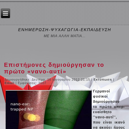
ΕΝΗΜΕΡΩΣΗ-ΨΥΧΑΓΩΓΙΑ-ΕΚΠΑΙΔΕΥΣΗ
ΜΕ ΜΙΑ ΑΛΛΗ ΜΑΤΙΑ...
Επιστήμονες δημιούργησαν το
πρώτο «νανο-αυτί»
Δημιουργήθηκε: Δευτέρα, 16 Ιανουαρίου 2012 21:15
|
Εκτύπωση
|
Email
| Εμφανίσεις: 3507
Γερμανοί
φυσικοί
δημιούργησαν
το πρώτο υπερ-
ευαίσθητο
''νανο-αυτί'',
που είναι ικανό
να ακούει ήχους