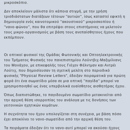
μικροσκόπιο.
Δεν αποκλείουν μάλιστα ότι κάποια στιγμή, με την χρήση
τρισδιάστατων διατάξεων τέτοιων ''αυτιών'', ίσως καταστεί εφικτή η
δημιουργία ενός καινοτομικού ''ακουστικού'' μικροσκοπίου ή
''νανο-φώνου'', που θα επιτρέψει στους επιστήμονες να μελετούν
τους μικρο-οργανισμούς με βάση τους ανεπαίσθητους ήχους που
εκπέμπουν.
Οι οπτικοί φυσικοί της Ομάδας Φωτονικής και Οπτοηλεκτρονικής
του Τμήματος Φυσικής του πανεπιστημίου Λούντβιχ-Μαξιμίλιανς
του Μονάχου, με επικεφαλής τους Γιόχεν Φέλντμαν και Αντρέι
Λούτιχ, που δημοσίευσαν τη σχετική μελέτη στο περιοδικό
φυσικής "Physical Review Letters", έδειξαν πειραματικά για πρώτη
φορά ότι ένα σωματίδιο μέσα σε μια οπτική ''παγίδα'' μπορεί να
χρησιμοποιηθεί ως ένας υπερβολικά ευαίσθητος αισθητήρας ήχου.
Όπως διαπιστώθηκε, το παγιδευμένο σωματίδιο μετακινείται από
την αρχική θέση ισορροπίας του ανάλογα με τις δονήσεις των
γειτονικών ηχητικών κυμάτων.
Η συχνότητα του ήχου υπολογίζεται στη συνέχεια, με βάση πόσο
έχει αποκλίνει το νανο-σωματίδιο από την αρχική θέση του.
Τα πειράματα έδειξαν ότι το νανο-αυτί μπορεί να ακούσει ήχους