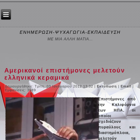
ΕΝΗΜΕΡΩΣΗ-ΨΥΧΑΓΩΓΙΑ-ΕΚΠΑΙΔΕΥΣΗ
ΜΕ ΜΙΑ ΑΛΛΗ ΜΑΤΙΑ...
Αμερικανοί επιστήμονες μελετούν
ελληνικά κεραμικά
Δημιουργήθηκε: Τρίτη, 03 Ιανουαρίου 2012 13:32
|
Εκτύπωση
|
Email
|
Εμφανίσεις: 3589
Επιστήμονες από
την Καλιφόρνια
των ΗΠΑ, οι
οποίοι
σχεδιάζουν
πυραύλους και
διαστημόπλοια,
μελετούν τα