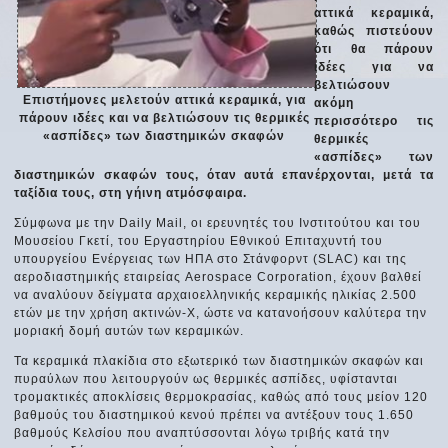
αττικά κεραμικά,
καθώς πιστεύουν
ότι θα πάρουν
ιδέες για να
βελτιώσουν
Επιστήμονες μελετούν αττικά κεραμικά, για
ακόμη
πάρουν ιδέες και να βελτιώσουν τις θερμικές
περισσότερο τις
«ασπίδες» των διαστημικών σκαφών
θερμικές
«ασπίδες» των
διαστημικών σκαφών τους, όταν αυτά επανέρχονται, μετά τα
ταξίδια τους, στη γήινη ατμόσφαιρα.
Σύμφωνα με την Daily Mail, οι ερευνητές του Ινστιτούτου και του
Μουσείου Γκετί, του Εργαστηρίου Εθνικού Επιταχυντή του
υπουργείου Ενέργειας των ΗΠΑ στο Στάνφορντ (SLAC) και της
αεροδιαστημικής εταιρείας Aerospace Corporation, έχουν βαλθεί
να αναλύουν δείγματα αρχαιοελληνικής κεραμικής ηλικίας 2.500
ετών με την χρήση ακτινών-Χ, ώστε να κατανοήσουν καλύτερα την
μοριακή δομή αυτών των κεραμικών.
Τα κεραμικά πλακίδια στο εξωτερικό των διαστημικών σκαφών και
πυραύλων που λειτουργούν ως θερμικές ασπίδες, υφίστανται
τρομακτικές αποκλίσεις θερμοκρασίας, καθώς από τους μείον 120
βαθμούς του διαστημικού κενού πρέπει να αντέξουν τους 1.650
βαθμούς Κελσίου που αναπτύσσονται λόγω τριβής κατά την