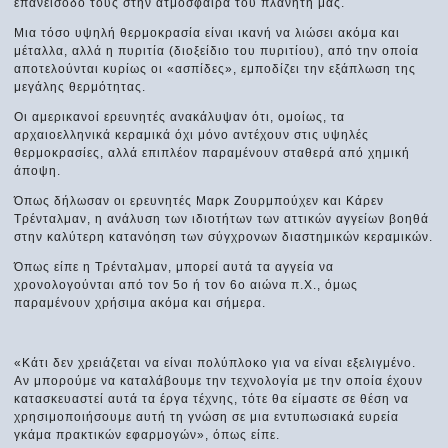
επανείσοδό τους στην ατμόσφαιρα του πλανήτη μας.
Μια τόσο υψηλή θερμοκρασία είναι ικανή να λιώσει ακόμα και
μέταλλα, αλλά η πυριτία (διοξείδιο του πυριτίου), από την οποία
αποτελούνται κυρίως οι «ασπίδες», εμποδίζει την εξάπλωση της
μεγάλης θερμότητας.
Οι αμερικανοί ερευνητές ανακάλυψαν ότι, ομοίως, τα
αρχαιοελληνικά κεραμικά όχι μόνο αντέχουν στις υψηλές
θερμοκρασίες, αλλά επιπλέον παραμένουν σταθερά από χημική
άποψη.
Όπως δήλωσαν οι ερευνητές Μαρκ Ζουρμπούχεν και Κάρεν
Τρένταλμαν, η ανάλυση των ιδιοτήτων των αττικών αγγείων βοηθά
στην καλύτερη κατανόηση των σύγχρονων διαστημικών κεραμικών.
Όπως είπε η Τρένταλμαν, μπορεί αυτά τα αγγεία να
χρονολογούνται από τον 5ο ή τον 6ο αιώνα π.Χ., όμως
παραμένουν χρήσιμα ακόμα και σήμερα.
«Κάτι δεν χρειάζεται να είναι πολύπλοκο για να είναι εξελιγμένο.
Αν μπορούμε να καταλάβουμε την τεχνολογία με την οποία έχουν
κατασκευαστεί αυτά τα έργα τέχνης, τότε θα είμαστε σε θέση να
χρησιμοποιήσουμε αυτή τη γνώση σε μια εντυπωσιακά ευρεία
γκάμα πρακτικών εφαρμογών», όπως είπε.