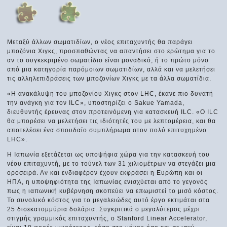
Μεταξύ άλλων σωματιδίων, ο νέος επιταχυντής θα παράγει
μποζόνια Χιγκς, προσπαθώντας να απαντήσει στο ερώτημα για το
αν το συγκεκριμένο σωματίδιο είναι μοναδικό, ή το πρώτο μόνο
από μια κατηγορία παρόμοιων σωματιδίων, αλλά και να μελετήσει
τις αλληλεπιδράσεις των μποζονίων Χιγκς με τα άλλα σωματίδια.
«Η ανακάλυψη του μποζονίου Χιγκς στον LHC, έκανε πιο δυνατή
την ανάγκη για τον ILC», υποστηρίζει ο Sakue Yamada,
διευθυντής έρευνας στον προτεινόμενη για κατασκευή ILC. «Ο ILC
θα μπορέσει να μελετήσει τις ιδιότητές του με λεπτομέρεια, και θα
αποτελέσει ένα σπουδαίο συμπλήρωμα στον πολύ επιτυχημένο
LHC».
Η Ιαπωνία εξετάζεται ως υποψήφια χώρα για την κατασκευή του
νέου επιταχυντή, με το τούνελ των 31 χιλιομέτρων να στεγάζει μια
οροσειρά. Αν και ενδιαφέρον έχουν εκφράσει η Ευρώπη και οι
ΗΠΑ, η υποψηφιότητα της Ιαπωνίας ενισχύεται από το γεγονός
πως η ιαπωνική κυβέρνηση σκοπεύει να επωμιστεί το μισό κόστος.
Το συνολικό κόστος για το μεγαλειώδες αυτό έργο εκτιμάται στα
25 δισεκατομμύρια δολάρια. Συγκριτικά ο μεγαλύτερος μέχρι
στιγμής γραμμικός επιταχυντής, ο Stanford Linear Accelerator,