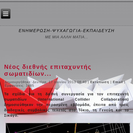
ΕΝΗΜΕΡΩΣΗ-ΨΥΧΑΓΩΓΙΑ-ΕΚΠΑΙΔΕΥΣΗ
ΜΕ ΜΙΑ ΑΛΛΗ ΜΑΤΙΑ...
Νέος διεθνής επιταχυντής
σωματιδίων...
Δημιουργήθηκε: Δευτέρα, 17 Ιουνίου 2013 08:40
|
Εκτύπωση
|
Email
|
Εμφανίσεις: 3485
Τα σχέδια για τη διεθνή συνεργασία για τον επιταχυντή
σωματιδίων (International Collider Collaboration)
δημοσιεύθηκαν την περασμένη εβδομάδα, έπειτα από τρεις
διαδοχικές συμβολικές τελετές στο Τόκιο, τη Γενεύη και το
Σικάγο.