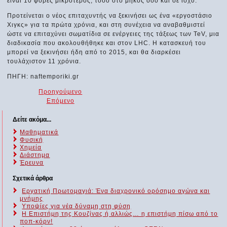
είναι 10 φορές μικρότερος, τόσο στο μήκος όσο και σε ισχύ.
Προτείνεται ο νέος επιταχυντής να ξεκινήσει ως ένα «εργοστάσιο
Χιγκς» για τα πρώτα χρόνια, και στη συνέχεια να αναβαθμιστεί
ώστε να επιταχύνει σωματίδια σε ενέργειες της τάξεως των TeV, μια
διαδικασία που ακολουθήθηκε και στον LHC. Η κατασκευή του
μπορεί να ξεκινήσει ήδη από το 2015, και θα διαρκέσει
τουλάχιστον 11 χρόνια.
ΠΗΓΗ: naftemporiki.gr
Προηγούμενο
Επόμενο
Δείτε ακόμα...
Μαθηματικά
Φυσική
Χημεία
Διάστημα
Έρευνα
Σχετικά άρθρα
Εργατική Πρωτομαγιά: Ένα διαχρονικό ορόσημο αγώνα και
μνήμης
Υποψίες για νέα δύναμη στη φύση
Η Επιστήμη της Κουζίνας ή αλλιώς… η επιστήμη πίσω από το
ποπ-κόρν!