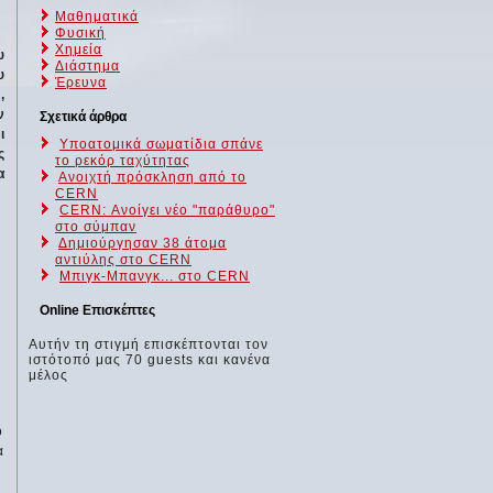
Μαθηματικά
Φυσική
Χημεία
υ
Διάστημα
υ
Έρευνα
,
ν
Σχετικά άρθρα
ι
Υποατομικά σωματίδια σπάνε
ς
το ρεκόρ ταχύτητας
α
Ανοιχτή πρόσκληση από το
CERN
CERN: Ανοίγει νέο "παράθυρο"
στο σύμπαν
Δημιούργησαν 38 άτομα
αντιύλης στο CERN
Μπιγκ-Μπανγκ... στο CERN
Online Επισκέπτες
Αυτήν τη στιγμή επισκέπτονται τον
ιστότοπό μας 70 guests και κανένα
μέλος
ό
α