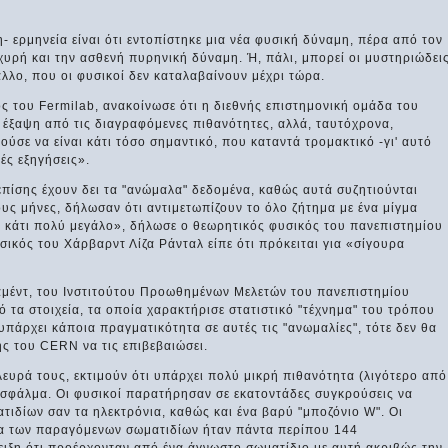
- ερμηνεία είναι ότι εντοπίστηκε μια νέα φυσική δύναμη, πέρα από τον
χυρή και την ασθενή πυρηνική δύναμη. Ή, πάλι, μπορεί οι μυστηριώδει
λλο, που οι φυσικοί δεν καταλαβαίνουν μέχρι τώρα.
ς του Fermilab, ανακοίνωσε ότι η διεθνής επιστημονική ομάδα του
 έξαψη από τις διαγραφόμενες πιθανότητες, αλλά, ταυτόχρονα,
ύσε να είναι κάτι τόσο σημαντικό, που καταντά τρομακτικό -γι' αυτό
ές εξηγήσεις».
 επίσης έχουν δει τα "ανώμαλα" δεδομένα, καθώς αυτά συζητιούνται
υς μήνες, δήλωσαν ότι αντιμετωπίζουν το όλο ζήτημα με ένα μίγμα
ναι κάτι πολύ μεγάλο», δήλωσε ο θεωρητικός φυσικός του πανεπιστημίου
σικός του Χάρβαρντ Λίζα Ράνταλ είπε ότι πρόκειται για «σίγουρα
αμέντ, του Ινστιτούτου Προωθημένων Μελετών του πανεπιστημίου
πό τα στοιχεία, τα οποία χαρακτήρισε στατιστικό "τέχνημα" του τρόπου
πάρχει κάποια πραγματικότητα σε αυτές τις "ανωμαλίες", τότε δεν θα
ς του CERN να τις επιβεβαιώσει.
λευρά τους, εκτιμούν ότι υπάρχει πολύ μικρή πιθανότητα (λιγότερο από
ό σφάλμα. Οι φυσικοί παρατήρησαν σε εκατοντάδες συγκρούσεις να
ιδίων σαν τα ηλεκτρόνια, καθώς και ένα βαρύ "μποζόνιο W". Οι
γεια των παραγόμενων σωματιδίων ήταν πάντα περίπου 144