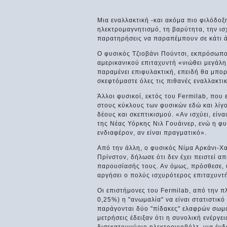
Μια εναλλακτική -και ακόμα πιο φιλόδοξη
ηλεκτρομαγνητισμό, τη βαρύτητα, την ισ
παρατηρήσεις να παραπέμπουν σε κάτι ά
Ο φυσικός Τζιοβάνι Πούντσι, εκπρόσωπο
αμερικανικού επιταχυντή «νιώθει μεγάλη
παραμένει επιφυλακτική, επειδή θα μπορο
σκεφτόμαστε όλες τις πιθανές εναλλακτικ
Άλλοι φυσικοί, εκτός του Fermilab, που
στους κύκλους των φυσικών εδώ και λίγο
δέους και σκεπτικισμού. «Αν ισχύει, εί
της Νέας Υόρκης Νιλ Γουάινερ, ενώ η φυ
ενδιαφέρον, αν είναι πραγματικό».
Από την άλλη, ο φυσικός Νίμα Αρκάνι-Χ
Πρίνστον, δήλωσε ότι δεν έχει πειστεί α
παρουσίασής τους. Αν όμως, πρόσθεσε, υ
αργήσει ο πολύς ισχυρότερος επιταχυντή
Οι επιστήμονες του Fermilab, από την π
0,25%) η "ανωμαλία" να είναι στατιστικ
παράγονται δύο "πίδακες" ελαφρών σωματ
μετρήσεις έδειξαν ότι η συνολική ενέρ