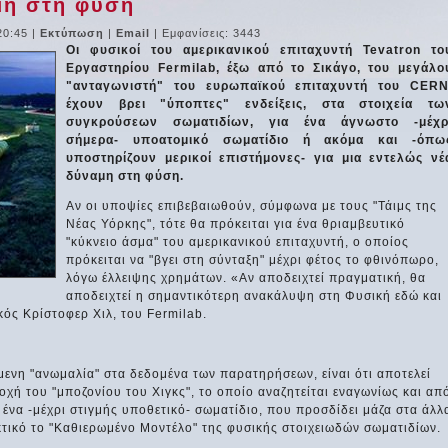
μη στη φύση
20:45
|
Εκτύπωση
|
Email
| Εμφανίσεις: 3443
Οι φυσικοί του αμερικανικού επιταχυντή Tevatron το
Εργαστηρίου Fermilab, έξω από το Σικάγο, του μεγάλο
"ανταγωνιστή" του ευρωπαϊκού επιταχυντή του CERN
έχουν βρει "ύποπτες" ενδείξεις, στα στοιχεία τω
συγκρούσεων σωματιδίων, για ένα άγνωστο -μέχρ
σήμερα- υποατομικό σωματίδιο ή ακόμα και -όπω
υποστηρίζουν μερικοί επιστήμονες- για μια εντελώς νέ
δύναμη στη φύση.
Αν οι υποψίες επιβεβαιωθούν, σύμφωνα με τους "Τάιμς της
Νέας Υόρκης", τότε θα πρόκειται για ένα θριαμβευτικό
"κύκνειο άσμα" του αμερικανικού επιταχυντή, ο οποίος
πρόκειται να "βγει στη σύνταξη" μέχρι φέτος το φθινόπωρο,
λόγω έλλειψης χρημάτων. «Αν αποδειχτεί πραγματική, θα
αποδειχτεί η σημαντικότερη ανακάλυψη στη Φυσική εδώ και
ός Κρίστοφερ Χιλ, του Fermilab.
ενη "ανωμαλία" στα δεδομένα των παρατηρήσεων, είναι ότι αποτελεί
οχή του "μποζονίου του Χιγκς", το οποίο αναζητείται εναγωνίως και απ
 ένα -μέχρι στιγμής υποθετικό- σωματίδιο, που προσδίδει μάζα στα άλλ
κτικό το "Καθιερωμένο Μοντέλο" της φυσικής στοιχειωδών σωματιδίων.