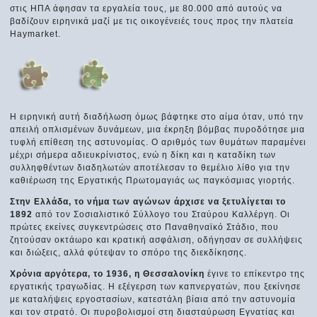
στις ΗΠΑ άφησαν τα εργαλεία τους, με 80.000 από αυτούς να
βαδίζουν ειρηνικά μαζί με τις οικογένειές τους προς την πλατεία
Haymarket.
Η ειρηνική αυτή διαδήλωση όμως βάφτηκε στο αίμα όταν, υπό την
απειλή οπλισμένων δυνάμεων, μια έκρηξη βόμβας πυροδότησε μια
τυφλή επίθεση της αστυνομίας. Ο αριθμός των θυμάτων παραμένει
μέχρι σήμερα αδιευκρίνιστος, ενώ η δίκη και η καταδίκη των
συλληφθέντων διαδηλωτών αποτέλεσαν το θεμέλιο λίθο για την
καθιέρωση της Εργατικής Πρωτομαγιάς ως παγκόσμιας γιορτής.
Στην Ελλάδα, το νήμα των αγώνων άρχισε να ξετυλίγεται το
1892
από τον Σοσιαλιστικό Σύλλογο του Σταύρου Καλλέργη. Οι
πρώτες εκείνες συγκεντρώσεις στο Παναθηναϊκό Στάδιο, που
ζητούσαν οκτάωρο και κρατική ασφάλιση, οδήγησαν σε συλλήψεις
και διώξεις, αλλά φύτεψαν το σπόρο της διεκδίκησης.
Χρόνια αργότερα, το 1936, η Θεσσαλονίκη
έγινε το επίκεντρο της
εργατικής τραγωδίας. Η εξέγερση των καπνεργατών, που ξεκίνησε
με καταλήψεις εργοστασίων, κατεστάλη βίαια από την αστυνομία
και τον στρατό. Οι πυροβολισμοί στη διασταύρωση Εγνατίας και