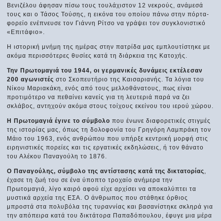
Βενιζέλου άφησαν πίσω τους τουλάχιστον 12 νεκρούς, ανάμεσά
τους και ο Τάσος Τούσης, η εικόνα του οποίου πάνω στην πόρτα-
φορείο ενέπνευσε τον Γιάννη Ρίτσο να γράψει τον συγκλονιστικό
«Επιτάφιο».
Η ιστορική μνήμη της ημέρας στην πατρίδα μας εμπλουτίστηκε με
ακόμα περισσότερες θυσίες κατά τη διάρκεια της Κατοχής.
Την Πρωτομαγιά του 1944, οι γερμανικές δυνάμεις εκτέλεσαν
200 αγωνιστές
στο Σκοπευτήριο της Καισαριανής. Τα λόγια του
Νίκου Μαριακάκη, ενός από τους μελλοθάνατους, πως είναι
προτιμότερο να πεθαίνει κανείς για τη λευτεριά παρά να ζει
σκλάβος, αντηχούν ακόμα στους τοίχους εκείνου του ιερού χώρου.
Η Πρωτομαγιά έγινε το σύμβολο
που ένωνε διαφορετικές στιγμές
της ιστορίας μας, όπως τη δολοφονία του Γρηγόρη Λαμπράκη τον
Μάιο του 1963, ενός ανθρώπου που υπήρξε κεντρική μορφή στις
ειρηνιστικές πορείες και τις εργατικές εκδηλώσεις, ή τον θάνατο
του Αλέκου Παναγούλη το 1876.
Ο Παναγούλης, σύμβολο της αντίστασης κατά της δικτατορίας
,
έχασε τη ζωή του σε ένα ύποπτο τροχαίο ανήμερα την
Πρωτομαγιά, λίγο καιρό αφού είχε αρχίσει να αποκαλύπτει τα
μυστικά αρχεία της ΕΣΑ. Ο άνθρωπος που στάθηκε όρθιος
μπροστά στα πολυβόλα της τυραννίας και βασανίστηκε σκληρά για
την απόπειρα κατά του δικτάτορα Παπαδόπουλου, έφυγε μια μέρα