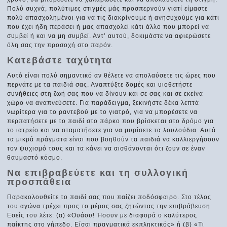
Πολύ συχνά, πολύτιμες στιγμές μάς προσπερνούν γιατί είμαστε
πολύ απασχολημένοι για να τις διακρίνουμε ή ανησυχούμε για κάτι
που έχει ήδη περάσει ή μας απασχολεί κάτι άλλο που μπορεί να
συμβεί ή και να μη συμβεί. Αντ’ αυτού, δοκιμάστε να αφιερώσετε
όλη σας την προσοχή στο παρόν.
Κατεβάστε ταχύτητα
Αυτό είναι πολύ σημαντικό αν θέλετε να απολαύσετε τις ώρες που
περνάτε με τα παιδιά σας. Αναπτύξτε δομές και υιοθετήστε
συνήθειες στη ζωή σας που να δίνουν και σε σας και σε εκείνα
χώρο να αναπνεύσετε. Για παράδειγμα, ξεκινήστε δέκα λεπτά
νωρίτερα για το ραντεβού με το γιατρό, για να μπορέσετε να
περπατήσετε με το παιδί στο πάρκο που βρίσκεται στο δρόμο για
το ιατρείο και να σταματήσετε για να μυρίσετε τα λουλούδια. Αυτά
τα μικρά πράγματα είναι που βοηθούν τα παιδιά να καλλιεργήσουν
τον ψυχισμό τους και τα κάνει να αισθάνονται ότι ζουν σε έναν
θαυμαστό κόσμο.
Να επιβραβεύετε και τη συλλογική
προσπάθεια
Παρακολουθείτε το παιδί σας που παίζει ποδόσφαιρο. Στο τέλος
του αγώνα τρέχει προς το μέρος σας ζητώντας την επιβράβευση.
Εσείς του λέτε: (α) «Ουάου! Ήσουν με διαφορά ο καλύτερος
παίκτης στο γήπεδο. Είσαι πραγματικά εκπληκτικός» ή (β) «Τι