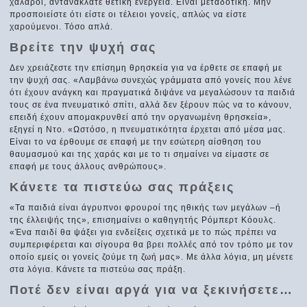
χαλαροί, αντανακλάτε θετική ενέργεια. Είναι μεταδοτική. Μην
προσποιείστε ότι είστε οι τέλειοι γονείς, απλώς να είστε
χαρούμενοι. Τόσο απλά.
Βρείτε την ψυχή σας
Δεν χρειάζεστε την επίσημη θρησκεία για να έρθετε σε επαφή με
την ψυχή σας. «Λαμβάνω συνεχώς γράμματα από γονείς που λένε
ότι έχουν ανάγκη και πραγματικά διψάνε να μεγαλώσουν τα παιδιά
τους σε ένα πνευματικό σπίτι, αλλά δεν ξέρουν πώς να το κάνουν,
επειδή έχουν απομακρυνθεί από την οργανωμένη θρησκεία»,
εξηγεί η Ντο. «Ωστόσο, η πνευματικότητα έρχεται από μέσα μας.
Είναι το να έρθουμε σε επαφή με την εσώτερη αίσθηση του
θαυμασμού και της χαράς και με το τι σημαίνει να είμαστε σε
επαφή με τους άλλους ανθρώπους».
Κάνετε τα πιστεύω σας πράξεις
«Τα παιδιά είναι άγρυπνοι φρουροί της ηθικής των μεγάλων –ή
της έλλειψής της», επισημαίνει ο καθηγητής Ρόμπερτ Κόουλς.
«Ένα παιδί θα ψάξει για ενδείξεις σχετικά με το πώς πρέπει να
συμπεριφέρεται και σίγουρα θα βρει πολλές από τον τρόπο με τον
οποίο εμείς οι γονείς ζούμε τη ζωή μας». Με άλλα λόγια, μη μένετε
στα λόγια. Κάνετε τα πιστεύω σας πράξη.
Ποτέ δεν είναι αργά για να ξεκινήσετε…