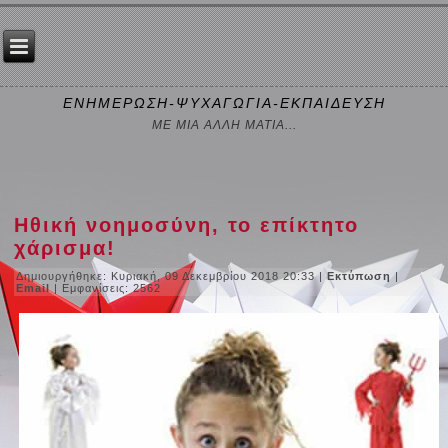
ΕΝΗΜΕΡΩΣΗ-ΨΥΧΑΓΩΓΙΑ-ΕΚΠΑΙΔΕΥΣΗ
ΜΕ ΜΙΑ ΑΛΛΗ ΜΑΤΙΑ...
Ηθική νοημοσύνη, το επίκτητο
χάρισμα!
Δημιουργήθηκε: Κυριακή, 09 Δεκεμβρίου 2018 20:33
|
Εκτύπωση
|
Email
| Εμφανίσεις: 2562