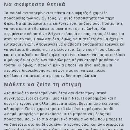
Να σκέφτεστε θετικά
Τα παιδιά ανταποκρίνονται πάντα στις υψηλές ή χαμηλές
προσδοκίες των γονιών τους, γι’ αυτό τοποθετήστε τον πήχη
ψηλά. Να εμπιστεύεστε τις επιλογές του παιδιού σας. Προτιμήστε
να πιστεύετε ότι θα κάνει το σωστό και όχι το λάθος. Και
περιμένετε από αυτό να δείχνει σεβασμό σε σας, στους άλλους και
στον εαυτό του. Πάνω απ’ όλα, όμως, να πιστεύετε ότι θα έχει μια
ευτυχισμένη ζωή. Αποφεύγετε να διαβάζετε δυσάρεστες έρευνες και
να φοβάστε διαρκώς για το μέλλον του. Στην εποχή του υλισμού
και της «τοξικής παιδικής ηλικίας» είναι εύκολο να μας κατακλύσει
ο φόβος ότι οι ζωές των παιδιών μας πήγαν στραβά με κάποιον
τρόπο. Κι όμως, η παιδική ηλικία μπορεί να είναι ακόμα μια
περίοδος διασκέδασης και αθωότητας και να έχει πολλά
ηλιόλουστα απογεύματα με παιχνίδια στην πλατεία.
Μάθετε να ζείτε τη στιγμή
«Τα παιδιά το καταλαβαίνουν όταν δεν είστε πραγματικά
συγκεντρωμένοι σε αυτά», μας λέει η Ντο. Η αφηρημάδα και η
συνεχής έγνοια για άλλα πράγματα εκλαμβάνεται από εκείνα ως
αδιαφορία. Όπως χαρακτηριστικά είπε ένα τετράχρονο παιδί:
«Μαμά, μπορείς να με ακούσεις με το μπροστινό μέρος του
προσώπου σου;» Το πιο σημαντικό πράγμα λοιπόν που μπορείτε
να διαθέσετε στο παιδί σας είναι ο χρόνος σας. Και αν αφιερώσετε
χρόνο, θα μπορέσετε να χαλαρώσετε και να απολαύσετε τη στιγμή.