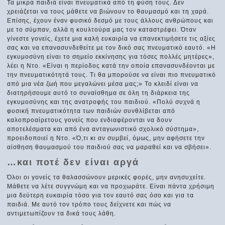
Τα μικρά παιδιά είναι πνευματικά από τη φύση τους. Δεν
χρειάζεται να τους μάθετε να βιώνουν το θαυμασμό και τη χαρά.
Επίσης, έχουν έναν φυσικό δεσμό με τους άλλους ανθρώπους και
με το σύμπαν, αλλά η κουλτούρα μας τον καταστρέφει. Όταν
γίνεστε γονείς, έχετε μια καλή ευκαιρία να επανεκτιμήσετε τις αξίες
σας και να επανασυνδεθείτε με τον δικό σας πνευματικό εαυτό. «Η
εγκυμοσύνη είναι το σημείο εκκίνησης για τόσες πολλές μητέρες»,
λέει η Ντο. «Είναι η περίοδος κατά την οποία επανασυνδέονται με
την πνευματικότητά τους. Τι θα μπορούσε να είναι πιο πνευματικό
από μια νέα ζωή που μεγαλώνει μέσα μας;» Το κλειδί είναι να
διατηρήσουμε αυτό το συναίσθημα σε όλη τη διάρκεια της
εγκυμοσύνης και της ανατροφής του παιδιού. «Πολύ συχνά η
φυσική πνευματικότητα των παιδιών συνθλίβεται από
καλοπροαίρετους γονείς που ενδιαφέρονται να δουν
αποτελέσματα και από ένα ανταγωνιστικό σχολικό σύστημα»,
προειδοποιεί η Ντο. «Ό,τι κι αν συμβεί, όμως, μην αφήσετε την
αίσθηση θαυμασμού του παιδιού σας να μαραθεί και να σβήσει».
…και ποτέ δεν είναι αργά
Όλοι οι γονείς τα θαλασσώνουν μερικές φορές, μην ανησυχείτε.
Μάθετε να λέτε συγγνώμη και να προχωράτε. Είναι πάντα χρήσιμη
μια δεύτερη ευκαιρία τόσο για τον εαυτό σας όσο και για τα
παιδιά. Με αυτό τον τρόπο τους δείχνετε και πώς να
αντιμετωπίζουν τα δικά τους λάθη.