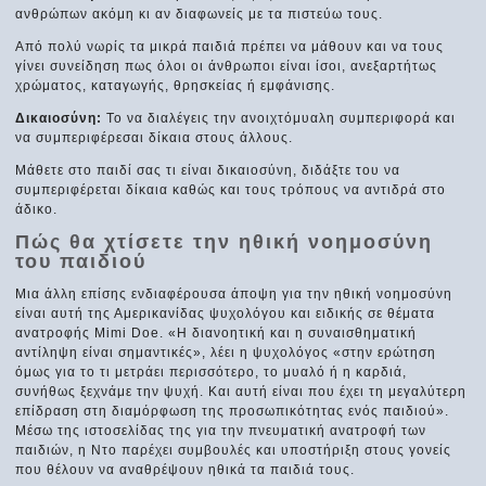
ανθρώπων ακόμη κι αν διαφωνείς με τα πιστεύω τους.
Από πολύ νωρίς τα μικρά παιδιά πρέπει να μάθουν και να τους
γίνει συνείδηση πως όλοι οι άνθρωποι είναι ίσοι, ανεξαρτήτως
χρώματος, καταγωγής, θρησκείας ή εμφάνισης.
Δικαιοσύνη:
Το να διαλέγεις την ανοιχτόμυαλη συμπεριφορά και
να συμπεριφέρεσαι δίκαια στους άλλους.
Μάθετε στο παιδί σας τι είναι δικαιοσύνη, διδάξτε του να
συμπεριφέρεται δίκαια καθώς και τους τρόπους να αντιδρά στο
άδικο.
Πώς θα χτίσετε την ηθική νοημοσύνη
του παιδιού
Μια άλλη επίσης ενδιαφέρουσα άποψη για την ηθική νοημοσύνη
είναι αυτή της Αμερικανίδας ψυχολόγου και ειδικής σε θέματα
ανατροφής Mimi Doe. «Η διανοητική και η συναισθηματική
αντίληψη είναι σημαντικές», λέει η ψυχολόγος «στην ερώτηση
όμως για το τι μετράει περισσότερο, το μυαλό ή η καρδιά,
συνήθως ξεχνάμε την ψυχή. Και αυτή είναι που έχει τη μεγαλύτερη
επίδραση στη διαμόρφωση της προσωπικότητας ενός παιδιού».
Μέσω της ιστοσελίδας της για την πνευματική ανατροφή των
παιδιών, η Ντο παρέχει συμβουλές και υποστήριξη στους γονείς
που θέλουν να αναθρέψουν ηθικά τα παιδιά τους.