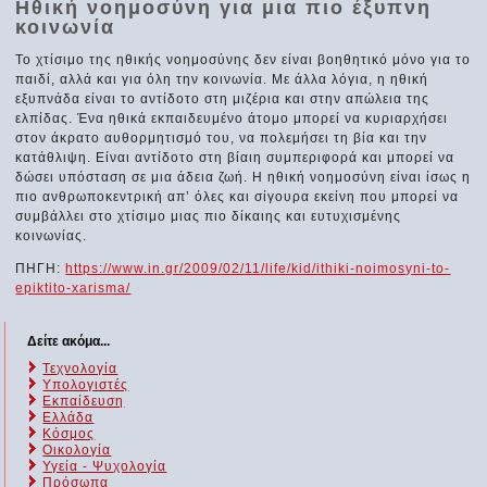
Ηθική νοημοσύνη για μια πιο έξυπνη
κοινωνία
Το χτίσιμο της ηθικής νοημοσύνης δεν είναι βοηθητικό μόνο για το
παιδί, αλλά και για όλη την κοινωνία. Με άλλα λόγια, η ηθική
εξυπνάδα είναι το αντίδοτο στη μιζέρια και στην απώλεια της
ελπίδας. Ένα ηθικά εκπαιδευμένο άτομο μπορεί να κυριαρχήσει
στον άκρατο αυθορμητισμό του, να πολεμήσει τη βία και την
κατάθλιψη. Είναι αντίδοτο στη βίαιη συμπεριφορά και μπορεί να
δώσει υπόσταση σε μια άδεια ζωή. Η ηθική νοημοσύνη είναι ίσως η
πιο ανθρωποκεντρική απ’ όλες και σίγουρα εκείνη που μπορεί να
συμβάλλει στο χτίσιμο μιας πιο δίκαιης και ευτυχισμένης
κοινωνίας.
ΠΗΓΗ:
https://www.in.gr/2009/02/11/life/kid/ithiki-noimosyni-to-
epiktito-xarisma/
Δείτε ακόμα...
Τεχνολογία
Υπολογιστές
Εκπαίδευση
Ελλάδα
Κόσμος
Οικολογία
Υγεία - Ψυχολογία
Πρόσωπα