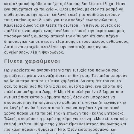
καταπληκτική ομάδα που έχετε, όλοι σας δουλέψατε έξοχα. Ήταν
ένα συναρπαστικό παιχνίδι». Όλοι μπαίνουμε στον πειρασμό να
υιοθετήσουμε την πρώτη επιλογή επειδή τα παιδιά λατρεύουν
τους επαίνους και διψούν για την αποδοχή των γονιών τους.
Καλύτερα όμως να επιλέξετε τη δεύτερη. «Υπενθυμίζοντας στο
παιδί ότι είναι μέρος ενός συνόλου -σε αυτή την περίπτωση μιας
ποδοσφαιρικής ομάδας- αποκτά την αίσθηση ότι συνυπάρχει
δημιουργικά και σε σχέσεις εξάρτησης με τους άλλους ανθρώπους.
Αυτό είναι στοιχείο-κλειδί για την ανάπτυξη μιας υγιούς
συνείδησης», λέει η ψυχολόγος.
Γίνετε χαρούμενοι
Πριν αρχίσετε να ανησυχείτε για την ευτυχία του παιδιού σας,
χρειάζεται πρώτα να αναζητήσετε τη δική σας. Τα παιδιά μπορούν
να δουν πέρα από τα ψεύτικα χαμόγελα. Αν εκτιμάτε τον εαυτό
σας, το παιδί σας θα το νιώσει και αυτό θα είναι ένα από τα πιο
πολύτιμα μαθήματα ζωής. Η Μίμι Ντο μιλά για ένα δίλημμα που
αντιμετώπισε κάποιο Σάββατο πρωί, όταν δεν μπορούσε να
αποφασίσει αν θα πήγαινε στο μάθημα της γιόγκα (η «εγωιστική»
επιλογή) ή αν θα έμενε στο σπίτι για να περάσει λίγο ποιοτικό
χρόνο παρέα με τα παιδιά της (η επιλογή της «καλής μητέρας»).
Τελικά, αποφάσισε η μικρή της κόρη για εκείνη: «Μου είπε να πάω
επειδή μετά το μάθημα της γιόγκα είμαι καλύτερος άνθρωπος και
πιο καλή παρέα», θυμάται η Ντο. Όταν είστε χαρούμενοι και