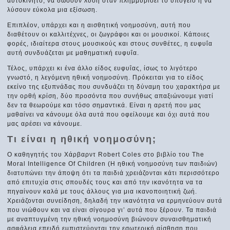
αυτοκίνητο, να δώσουν λύση όταν πλημμυρίσει το υπόγειο ή να
λύσουν εύκολα μια εξίσωση.
Επιπλέον, υπάρχει και η αισθητική νοημοσύνη, αυτή που
διαθέτουν οι καλλιτέχνες, οι ζωγράφοι και οι μουσικοί. Κάποιες
φορές, ιδιαίτερα στους μουσικούς και στους συνθέτες, η ευφυΐα
αυτή συνδυάζεται με μαθηματική ευφυΐα.
Τέλος, υπάρχει κι ένα άλλο είδος ευφυΐας, ίσως το λιγότερο
γνωστό, η λεγόμενη ηθική νοημοσύνη. Πρόκειται για το είδος
εκείνο της εξυπνάδας που συνδυάζει τη δύναμη του χαρακτήρα με
την ορθή κρίση, δύο προσόντα που συνήθως απαξιώνουμε γιατί
δεν τα θεωρούμε και τόσο σημαντικά. Είναι η αρετή που μας
μαθαίνει να κάνουμε όλα αυτά που οφείλουμε και όχι αυτά που
μας αρέσει να κάνουμε.
Τι είναι η ηθική νοημοσύνη;
Ο καθηγητής του Χάρβαρντ Robert Coles στο βιβλίο του The
Moral Intelligence Of Children (Η ηθική νοημοσύνη των παιδιών)
διατυπώνει την άποψη ότι τα παιδιά χρειάζονται κάτι περισσότερο
από επιτυχία στις σπουδές τους και από την ικανότητα να τα
πηγαίνουν καλά με τους άλλους για μια ικανοποιητική ζωή.
Χρειάζονται συνείδηση, δηλαδή την ικανότητα να ερμηνεύουν αυτά
που νιώθουν και να είναι σίγουρα γι’ αυτά που ξέρουν. Τα παιδιά
με αναπτυγμένη την ηθική νοημοσύνη βιώνουν συναισθηματική
ασφάλεια επειδή εμπιστεύονται την εσωτερική αίσθηση που