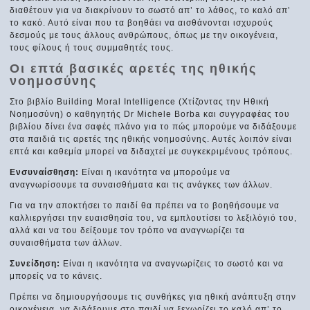
διαθέτουν για να διακρίνουν το σωστό απ’ το λάθος, το καλό απ’
το κακό. Αυτό είναι που τα βοηθάει να αισθάνονται ισχυρούς
δεσμούς με τους άλλους ανθρώπους, όπως με την οικογένεια,
τους φίλους ή τους συμμαθητές τους.
Οι επτά βασικές αρετές της ηθικής
νοημοσύνης
Στο βιβλίο Building Moral Intelligence (Χτίζοντας την Ηθική
Νοημοσύνη) ο καθηγητής Dr Michele Borba και συγγραφέας του
βιβλίου δίνει ένα σαφές πλάνο για το πώς μπορούμε να διδάξουμε
στα παιδιά τις αρετές της ηθικής νοημοσύνης. Αυτές λοιπόν είναι
επτά και καθεμία μπορεί να διδαχτεί με συγκεκριμένους τρόπους.
Ενσυναίσθηση:
Είναι η ικανότητα να μπορούμε να
αναγνωρίσουμε τα συναισθήματα και τις ανάγκες των άλλων.
Για να την αποκτήσει το παιδί θα πρέπει να το βοηθήσουμε να
καλλιεργήσει την ευαισθησία του, να εμπλουτίσει το λεξιλόγιό του,
αλλά και να του δείξουμε τον τρόπο να αναγνωρίζει τα
συναισθήματα των άλλων.
Συνείδηση:
Είναι η ικανότητα να αναγνωρίζεις το σωστό και να
μπορείς να το κάνεις.
Πρέπει να δημιουργήσουμε τις συνθήκες για ηθική ανάπτυξη στην
οικογένεια, να διδάξουμε στο παιδί να ξεχωρίζει το καλό απ’ το