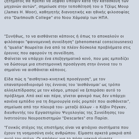
ζητήματος θα πρέπει να ληφθεί υπόψιν κατά την κατασκευή των
μηχανών αυτών", σημείωσε στην τοποθέτησή του ο Τζέιμς Μουρ
(James H. Moor), καθηγητής διανοητικής και ηθικής φιλοσοφίας
στο "Dartmouth College" στο Νιου Χάμσαϊρ των ΗΠΑ.
"Συνήθως, το να αισθάνεται κάποιος ή όπως το αποκαλούν οι
φιλόσοφοι "φαινομενική συνείδηση" (phenomenal consciousness)
ή "qualia" θεωρείται ένα από τα πλέον δύσκολα προβλήματα στις
έρευνες που αφορούν τη συνείδηση.
Φαίνεται να υπάρχει ένα επεξηγηματικό κενό, που μας εμποδίζει
να δώσουμε μια επιστημονική προσέγγιση στην έννοια του τι
σημαίνει να αισθάνεται κάποιος.
Είδα πώς η "αισθητικο-κινητική προσέγγιση", με τον
επαναπροσδιορισμό της έννοιας του 'αισθάνομαι' ως τρόπο
αλληλεπίδρασης με τον κόσμο, μπορεί να ξεπεράσει αυτό το
πρόβλημα. Από εκεί και πέρα, γίνεται φανερό πως δεν υπάρχει
κανένα εμπόδιο για τη δημιουργία ενός ρομπότ που αισθάνεται",
σημείωσε από την πλευρά του- μεταξύ άλλων - ο Κέβιν Ρήγκαν,
διευθυντής του Εργαστηρίου Ψυχολογίας της Συνείδησης του
Ινστιτούτου Νευροεπιστημών "Descartes" στο Παρίσι.
"Γενικός στόχος της επιστήμης είναι να φτιάχνει συστήματα που
έχουν τη νοημοσύνη ενός ανθρώπου. Είμαστε αρκετά μακριά από
αυτό τον στόχο. Οι απόψεις για το πόσο μακριά είμαστε