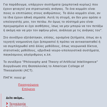
Για παράδειγμα, υπάρχουν συστήματα (ρομποτικά κυρίως) που
έχουν φτιαχτεί για στρατιωτικές ανάγκες. Το ένα κομμάτι είναι
ποιες οι επιπτώσεις στους ανθρώπους. Το άλλο κομμάτι είναι, αν
τα ίδια έχουν ηθική σημασία. Αυτή τη στιγμή, αν δεν μου αρέσει ο
υπολογιστής μου, τον πετάω. Αν όμως το σύστημά μου είναι
προχωρημένο κι έχει αισθήσεις, ίσως να μην μπορώ να τον πετάξω
ή ακόμη και να μην τον αφήνω μόνο, ανάλογα με τις ανάγκες του".
Στο συνέδριο εξετάστηκαν, επίσης, ορισμένα ζητήματα, όπως αν η
τεχνητή νοημοσύνη έχει ξεπεραστεί ή πρέπει να αντικατασταθεί ή
να συμπληρωθεί από άλλες μεθόδους, όπως νευρωνικά δίκτυα,
στατιστικές μεθόδους, υβριδικά νευρο-υπολογιστικά συστήματα,
παγκόσμιους αλγόριθμους κ.λπ.
Το συνέδριο "Philosophy and Theory of Artificial Intellingence"
διοργάνωσε στη Θεσσαλονίκη το American College of
Thessaloniki (ACT).
ΠΗΓΗ: nooz.gr
Προηγούμενο
Επόμενο
Δείτε ακόμα...
Τεχνολογία