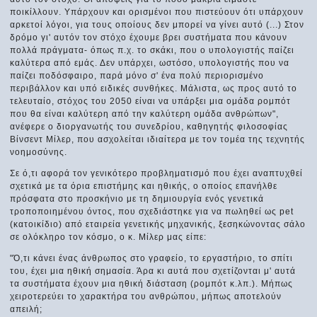
ποικίλλουν. Υπάρχουν και ορισμένοι που πιστεύουν ότι υπάρχουν
αρκετοί λόγοι, για τους οποίους δεν μπορεί να γίνει αυτό (...) Στον
δρόμο γι' αυτόν τον στόχο έχουμε βρει συστήματα που κάνουν
πολλά πράγματα- όπως π.χ. το σκάκι, που ο υπολογιστής παίζει
καλύτερα από εμάς. Δεν υπάρχει, ωστόσο, υπολογιστής που να
παίζει ποδόσφαιρο, παρά μόνο σ' ένα πολύ περιορισμένο
περιβάλλον και υπό ειδικές συνθήκες. Μάλιστα, ως προς αυτό το
τελευταίο, στόχος του 2050 είναι να υπάρξει μια ομάδα ρομπότ
που θα είναι καλύτερη από την καλύτερη ομάδα ανθρώπων",
ανέφερε ο διοργανωτής του συνεδρίου, καθηγητής φιλοσοφίας
Βίνσεντ Μίλερ, που ασχολείται ιδιαίτερα με τον τομέα της τεχνητής
νοημοσύνης.
Σε ό,τι αφορά τον γενικότερο προβληματισμό που έχει αναπτυχθεί
σχετικά με τα όρια επιστήμης και ηθικής, ο οποίος επανήλθε
πρόσφατα στο προσκήνιο με τη δημιουργία ενός γενετικά
τροποποιημένου όντος, που σχεδιάστηκε για να πωληθεί ως pet
(κατοικίδιο) από εταιρεία γενετικής μηχανικής, ξεσηκώνοντας σάλο
σε ολόκληρο τον κόσμο, ο κ. Μίλερ μας είπε:
"Ό,τι κάνει ένας άνθρωπος στο γραφείο, το εργαστήριο, το σπίτι
του, έχει μια ηθική σημασία. Άρα κι αυτά που σχετίζονται μ' αυτά
τα συστήματα έχουν μια ηθική διάσταση (ρομπότ κ.λπ.). Μήπως
χειροτερεύει το χαρακτήρα του ανθρώπου, μήπως αποτελούν
απειλή;