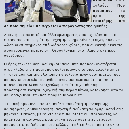
σκουπίδια, όταν
χαλούν; Πού
σταματούν τα
όρια της
επιστήμης και
σε ποιο σημείο υπεισέρχεται ο παράγοντας της ηθικής;
Απαντήσεις σε αυτά και άλλα ερωτήματα, που σχετίζονται με τη
φιλοσοφία και θεωρία της τεχνητής νοημοσύνης, επιχείρησαν να
δώσουν επιστήμονες από διάφορες χώρες, που συναντήθηκαν τις
προηγούμενες ημέρες στη Θεσσαλονίκη, στο πλαίσιο σχετικού
συνεδρίου.
Ο όρος τεχνητή νοημοσύνη (artificial intelligence) αναφέρεται
στον κλάδο της επιστήμης υπολογιστών, ο οποίος ασχολείται με
τη σχεδίαση και την υλοποίηση υπολογιστικών συστημάτων, που
μιμούνται στοιχεία της ανθρώπινης συμπεριφοράς, τα οποία
υπονοούν έστω και στοιχειώδη ευφυΐα- π.χ. μάθηση,
προσαρμοστικότητα, εξαγωγή συμπερασμάτων, κατανόηση από τα
συμφραζόμενα, επίλυση προβλημάτων κ.λπ.
"Η ηθική ορισμένες φορές μοιάζει ασυνάρτητη, ανακριβής,
αδιαφόρετη, αδικαιολόγητη, άσχετη ή αδύνατη να εφαρμοστεί στις
μηχανές. Ωστόσο, με εφικτή την πιθανότητα οι υπολογιστές, και
ιδιαίτερα τα αυτόνομα ρομπότ, να έχουν συνέπειες μείζονος
σημασίας στις ζωές μας, στο μέλλον, η ηθική θεώρηση του όλου