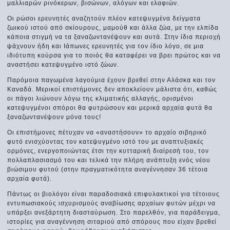
μαλλιαρών ρινόκερων, βισώνων, αλόγων και ελαφιών.
Οι ρώσοι ερευνητές αναζητούν πλέον κατεψυγμένα δείγματα
ζωικού ιστού από σκίουρους, μαμούθ και άλλα ζώα, με την ελπίδα
κάποια στιγμή να τα ξαναζωντανέψουν και αυτά. Στην ίδια περιοχή
ψάχνουν ήδη και Ιάπωνες ερευνητές για τον ίδιο λόγο, σε μια
ιδιότυπη κούρσα για το ποιός θα καταφέρει να βρει πρώτος και να
αναστήσει κατεψυγμένο ιστό ζώων.
Παρόμοια παγωμένα λαγούμια έχουν βρεθεί στην Αλάσκα και τον
Καναδά. Μερικοί επιστήμονες δεν αποκλείουν μάλιστα ότι, καθώς
οι πάγοι λιώνουν λόγω της κλιματικής αλλαγής, ορισμένοι
κατεψυγμένοι σπόροι θα φυτρώσουν και μερικά αρχαία φυτά θα
ξαναζωντανέψουν μόνα τους!
Οι επιστήμονες πέτυχαν να «αναστήσουν» το αρχαίο σιβηρικό
φυτό ενισχύοντας τον κατεψυγμένο ιστό του με αναπτυξιακές
ορμόνες, ενεργοποιώντας έτσι την κυτταρική διαίρεσή του, τον
πολλαπλασιασμό του και τελικά την πλήρη ανάπτυξη ενός νέου
βιώσιμου φυτού (στην πραγματικότητα αναγέννησαν 36 τέτοια
αρχαία φυτά).
Πάντως οι βιολόγοι είναι παραδοσιακά επιφυλακτικοί για τέτοιους
εντυπωσιακούς ισχυρισμούς αναβίωσης αρχαίων φυτών μέχρι να
υπάρξει ανεξάρτητη διασταύρωση. Στο παρελθόν, για παράδειγμα,
ιστορίες για αναγέννηση σιταριού από σπόρους που είχαν βρεθεί