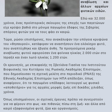
αναβίωση και
άλλων αρχαίων
φυτικών ειδών.
Εδώ και 32.000
χρόνια, ένας προϊστορικός σκίουρος της εποχής των παγετώνων
είχε κρύψει βαθιά στο μόνιμα παγωμένο έδαφος της Σιβηρίας
σπόρους φυτών για να τους φάει εν καιρώ.
Τώρα, ρώσοι επιστήμονες, που ανακάλυψαν την υπόγεια κρυψώνα
του «θησαυρού», κατάφεραν να αναστήσουν ένα ολόκληρο φυτό,
που αναπτύχθηκε και έβγαλε άνθη. Τα προηγούμενα ρεκόρ
αναβίωσης φυτού αφορούσαν ένα φοίνικα ηλικίας 2.000 ετών στο
Ισραήλ και έναν λωτό ηλικίας 1.200 ετών.
Οι ερευνητές, με επικεφαλής τη Σβετλάνα Γιασίνα του Ινστιτούτου
Βιοφυσικής του Κυττάρου της Ρωσικής Ακαδημίας Επιστημών,
που δημοσίευσαν τη σχετική μελέτη στο περιοδικό (PNAS) της
Εθνικής Ακαδημίας Επιστημών των ΗΠΑ απέδειξαν, όπως
αναφέρουν, ότι το παγωμένο υπέδαφος λειτουργεί ως φυσικό
«αποθετήριο» για τις αρχαίες μορφές ζωής επί δεκάδες χιλιάδες
χρόνια.
Όπως επισημαίνουν, οι σχετικές έρευνες πρέπει να συνεχιστούν
για να φέρουν στο φως -και πιθανώς πίσω στη ζωή- και άλλα από
καιρό εξαφανισμένα φυτά, ζώα και οργανισμούς.