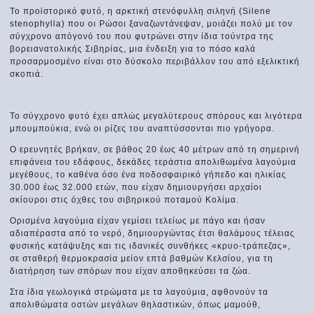
Το προϊστορικό φυτό, η αρκτική στενόφυλλη σιληνή (Silene
stenophylla) που οι Ρώσοι ξαναζωντάνεψαν, μοιάζει πολύ με τον
σύγχρονο απόγονό του που φυτρώνει στην ίδια τούντρα της
βορειανατολικής Σιβηρίας, μια ένδειξη για το πόσο καλά
προσαρμοσμένο είναι στο δύσκολο περιβάλλον του από εξελικτική
σκοπιά.
Το σύγχρονο φυτό έχει απλώς μεγαλύτερους σπόρους και λιγότερα
μπουμπούκια, ενώ οι ρίζες του αναπτύσσονται πιο γρήγορα.
Ο ερευνητές βρήκαν, σε βάθος 20 έως 40 μέτρων από τη σημερινή
επιφάνεια του εδάφους, δεκάδες τεράστια απολιθωμένα λαγούμια
μεγέθους, το καθένα όσο ένα ποδοσφαιρικό γήπεδο και ηλικίας
30.000 έως 32.000 ετών, που είχαν δημιουργήσει αρχαίοι
σκίουροι στις όχθες του σιβηρικού ποταμού Κολίμα.
Ορισμένα λαγούμια είχαν γεμίσει τελείως με πάγο και ήσαν
αδιαπέραστα από το νερό, δημιουργώντας έτσι θαλάμους τέλειας
φυσικής κατάψυξης και τις ιδανικές συνθήκες «κρυο-τράπεζας»,
σε σταθερή θερμοκρασία μείον επτά βαθμών Κελσίου, για τη
διατήρηση των σπόρων που είχαν αποθηκεύσει τα ζώα.
Στα ίδια γεωλογικά στρώματα με τα λαγούμια, αφθονούν τα
απολιθώματα οστών μεγάλων θηλαστικών, όπως μαμούθ,