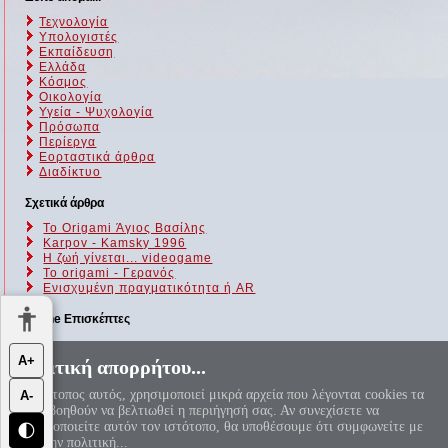
Τεχνολογία
Υπολογιστές
Εκπαίδευση
Ελλάδα
Κόσμος
Οικολογία
Υγεία - Ψυχολογία
Πρόσωπα
Περίεργα
Εορταστικά άρθρα
Διαδίκτυο
Σχετικά άρθρα
Το Origami Άγιος Βασίλης
Karpov - Kamsky 1996
Η ζωή γίνεται... videogame
Το origami - Γερανός
Ενισχυμένη πραγματικότητα ή AR
Online Επισκέπτες
Αυτήν τη στιγμή επισκέπτονται τον ιστότοπό μας 97 guests και
Α+
Πολιτική απορρήτου...
κανένα μέλος
Ο ιστότοπος αυτός, χρησιμοποιεί μικρά αρχεία που λέγονται cookies τα
Α-
«Αεί ο Θεός ο Μέγας γεωμετρεί, το κύκλου μήκος ίνα
οποία βοηθούν να βελτιωθεί η περιήγησή σας. Αν συνεχίσετε να
ορίση διαμέτρω, παρήγαγεν αριθμόν απέραντον, καί όν,
χρησιμοποιείτε αυτόν τον ιστότοπο, θα υποθέσουμε ότι συμφωνείτε με
φεύ, ουδέποτε όλον θνητοί θα εύρωσι.»
🌓
π=3.1415926535897932384626...
αυτή την πολιτική...