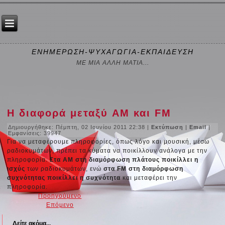
ΕΝΗΜΕΡΩΣΗ-ΨΥΧΑΓΩΓΙΑ-ΕΚΠΑΙΔΕΥΣΗ
ΜΕ ΜΙΑ ΑΛΛΗ ΜΑΤΙΑ...
Η διαφορά μεταξύ AM και FM
Δημιουργήθηκε: Πέμπτη, 02 Ιουνίου 2011 22:38
|
Εκτύπωση
|
Email
|
Εμφανίσεις: 39947
Για να μεταφέρουμε πληροφορίες, όπως λόγο και μουσική, μέσω
ραδιοκυμάτων, πρέπει τα κύματα να ποικίλλουν ανάλογα με την
πληροφορία.
Στα AM στη διαμόρφωση πλάτους ποικίλλει η
ισχύς
των ραδιοκυμάτων, ενώ
στα FM στη διαμόρφωση
συχνότητας ποικίλλει η συχνότητα
και μεταφέρει την
πληροφορία.
Προηγούμενο
Επόμενο
Δείτε ακόμα...