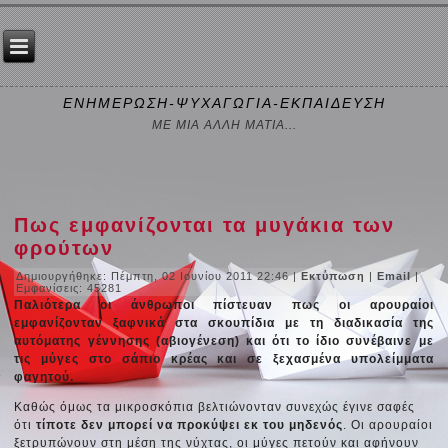
ΕΝΗΜΕΡΩΣΗ-ΨΥΧΑΓΩΓΙΑ-ΕΚΠΑΙΔΕΥΣΗ
ΜΕ ΜΙΑ ΑΛΛΗ ΜΑΤΙΑ...
Πως εμφανίζονται τα μυγάκια των
φρούτων
Δημιουργήθηκε: Πέμπτη, 02 Ιουνίου 2011 22:46
|
Εκτύπωση
|
Email
|
Εμφανίσεις: 45281
Παλιότερα οι άνθρωποι πίστευαν πως οι αρουραίοι
εμφανίζονταν ξαφνικά στα σκουπίδια με τη διαδικασία της
αυτόματης γέννησης (
αβιογένεση)
και ότι το ίδιο συνέβαινε με
τις μύγες στο σάπιο κρέας και σε ξεχασμένα υπολείμματα
φαγητού.
Καθώς όμως τα μικροσκόπια βελτιώνονταν συνεχώς έγινε σαφές
ότι
τίποτε δεν μπορεί να προκύψει εκ του μηδενός
. Οι αρουραίοι
ξετρυπώνουν στη μέση της νύχτας, οι μύγες πετούν και αφήνουν