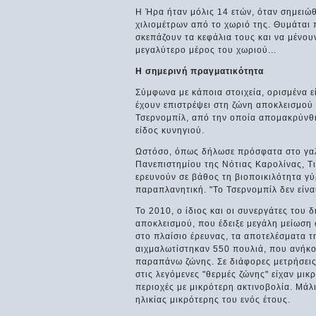
Η Ήρα ήταν μόλις 14 ετών, όταν σημειώ
χιλιομέτρων από το χωριό της. Θυμάται 
σκεπάζουν τα κεφάλια τους και να μένουν
μεγαλύτερο μέρος του χωριού...
Η σημερινή πραγματικότητα
Σύμφωνα με κάποια στοιχεία, ορισμένα εί
έχουν επιστρέψει στη ζώνη αποκλεισμού
Τσερνομπίλ, από την οποία απομακρύνθη
είδος κυνηγιού.
Ωστόσο, όπως δήλωσε πρόσφατα στο γαλ
Πανεπιστημίου της Νότιας Καρολίνας, Τ
ερευνούν σε βάθος τη βιοποικιλότητα γ
παραπλανητική. "Το Τσερνομπίλ δεν είνα
Το 2010, ο ίδιος και οι συνεργάτες του
αποκλεισμού, που έδειξε μεγάλη μείωση
στο πλαίσιο έρευνας, τα αποτελέσματα 
αιχμαλωτίστηκαν 550 πουλιά, που ανήκου
παραπάνω ζώνης. Σε διάφορες μετρήσεις
στις λεγόμενες "θερμές ζώνης" είχαν μι
περιοχές με μικρότερη ακτινοβολία. Μάλ
ηλικίας μικρότερης του ενός έτους.