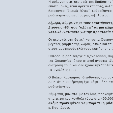
Η μόλυνση στις περιοχές της διαβόητης "
επιστήμονες, είναι αρκετά καθαρές, αλλά
βρίσκονται "θερμές ζώνες"- καθορίζοντα
ραδιενέργειας είναι σαφώς υψηλότερα.
Σήμερα, σύμφωνα με τους επιστήμονες, 
Στρόντιο -90, που "σβήνει" σε μια κλί
γαλλικό ινστιτούτο για την προστασία 
Οι περιοχές στη δυτική και νότια Ουκρα
μεγάλες φάρμες της χώρας, όπως και τα 
στους αυστηρούς ελέγχους επιτήρησης, λ
Ωστόσο, η ραδιενέργεια εξακολουθεί, σύ
της Ουκρανίας, όπου φτωχοί αγρότες εξ
διατροφή τους και δεν έχουν την "πολυτ
τις αγελάδες τους.
Ο Βαλερί Κασπάροφ, διευθυντής του ουκ
AFP- ότι η κυβέρνηση έχει κόψει, ήδη 
ραδιενέργειας.
Σύμφωνα, μάλιστα, με τον ίδιο, προκειμέ
απαιτείται ένα κονδύλι γύρω στα 400.0
ακόμη προκειμένου να μπορέσει η φύσ
κ. Κασπάροφ.