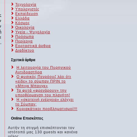
Τεχνολογία
Υπολογιστές
Εκπαίδευση
ς
Ελλάδα
ν
Κόσμος
ν
Οικολογία
ή
Υγεία - Ψυχολογία
Πρόσωπα
ε
Περίεργα
.
Εορταστικά άρθρα
Διαδίκτυο
Σχετικά άρθρα
Η λειτουργία του Πυρηνικού
Αντιδραστήρα
O φυσικός Πενρόουζ λέει ότι
«είδε» το σύμπαν ΠΡΙΝ το
«Μπιγκ Μπανγκ»
Τα φυτά «φρενάρουν» την
υπερθέρμανση του πλανήτη!
Η «σκοτεινή ενέργεια» ελέγχει
το Σύμπαν;
Κυριακάτικοι προβληματισμοί!!!
Online Επισκέπτες
Αυτήν τη στιγμή επισκέπτονται τον
ιστότοπό μας 130 guests και κανένα
μέλος