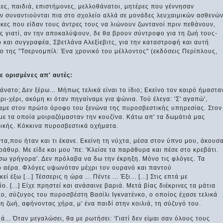
ες, παιδιά, επιστήμονες, μελλοθάνατοι, μητέρες που γέννησαν
 συναντιούνται πια στο σχολείο αλλά σε μονάδες λευχαιμικών ασθενών
ίκες που είδαν τους άντρες τους να λιώνουν ζωντανοί πριν πεθάνουν,
 γιατί, αν την αποκαλύψουν, δε θα βρουν σύντροφο για τη ζωή τους-
και συγγραφέα, Σβετλάνα Αλεξίεβιτς, για την καταστροφή και αυτή
ο της "Τσερνομπίλ: Ένα χρονικό του μέλλοντος" (εκδόσεις Περίπλους,
ε ορισμένες απ' αυτές:
άνατο; Δεν ξέρω... Μήπως τελικά είναι το ίδιο; Εκείνο τον καιρό ήμαστα
-χέρι, ακόμη κι όταν πηγαίναμε για ψώνια. Τού έλεγα: 'Σ' αγαπώ',
αμε στον πρώτο όροφο του ξενώνα της πυροσβεστικής υπηρεσίας. Στον
 με τα οποία μοιραζόμασταν την κουζίνα. Κάτω απ' τα δωμάτιά μας
ικής. Κόκκινα πυροσβεστικά οχήματα.
α,που ήταν και τι έκανε. Εκείνη τη νύχτα, μέσα στον ύπνο μου, άκουσ
θυρ. Με είδε και μου 'πε: 'Κλείσε τα παράθυρα και πέσε στο κρεβάτι.
σω γρήγορα'. Δεν πρόλαβα να δω την έκρηξη. Μόνο τις φλόγες. Τα
τό αέρα. Φλόγες υψωνόταν μέχρι τον ουρανό και παντού
έξω [...] Τέσσερις η ώρα ... Πέντε ... Έξι... [...] Στις επτά με
 [...] Είχε πρηστεί και ανάσαινε βαριά. Μετά βίας διέκρινες τα μάτια
ένκο, σύζυγος του πυροσβέστη Βασίλι Ιγκνατένκο, ο οποίος έχασε τελικά
η ζωή, αφήνοντας χήρα, μ' ένα παιδί στην κοιλιά, τη σύζυγό του.
ά... Όταν μεγαλώσει, θα με ρωτήσει: 'Γιατί δεν είμαι σαν όλους τους