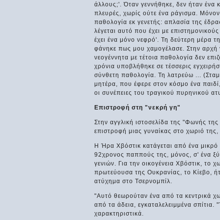
άλλους;'. Όταν γεννήθηκε, δεν ήταν ένα 
πλευρές, χωρίς ούτε ένα ράγισμα. Μόνον 
παθολογία εκ γενετής: απλασία της έδρα
λέγεται αυτό που έχει με επιστημονικούς 
έχει ένα μόνο νεφρό'. Τη δεύτερη μέρα τ
φάνηκε πως μου χαμογέλασε. Στην αρχή 
νεογέννητα με τέτοια παθολογία δεν επι
χρόνια υποβλήθηκε σε τέσσερις εγχειρήσε
σύνθετη παθολογία. Τη λατρεύω ... (Σταμ
μητέρα, που έφερε στον κόσμο ένα παιδ
οι συνέπειες του τραγικού πυρηνικού ατ
Επιστροφή στη "νεκρή γη"
Στην αγγλική ιστοσελίδα της "Φωνής της
επιστροφή μιας γυναίκας στο χωριό της,
Η Ήρα Χβόστικ κατάγεται από ένα μικρό 
92χρονος παππούς της, μόνος, σ' ένα ξύλ
γενιών. Για την οικογένεια Χβόστικ, το
πρωτεύουσα της Ουκρανίας, το Κίεβο, ή
ατύχημα στο Τσερνομπίλ.
"Αυτό θεωρούταν ένα από τα κεντρικά χωρ
από τα άδεια, εγκαταλελειμμένα σπίτια. 
χαρακτηριστικά.