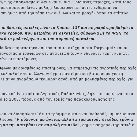
ζώνης αποκλεισμού" δεν είναι ενιαία. Ορισμένες περιοχές, κατά τους
 σε απόσταση λίγων μόλις χιλιομέτρων απ' αυτές ενδέχεται να
ι συνήθως από την τάση των ανέμων και τη βροχή- όπου τα επίπεδα
οι βασικές απειλές είναι το Καίσιο -137 και σε μικρότερο βαθμό το
μακα χρόνου, που μετριέται σε δεκαετίες, σύμφωνα με το IRSN, το
από τη ραδιενέργεια και την πυρηνική ασφάλεια.
νία δεν επηρεάστηκαν άμεσα από το ατύχημα στο Τσερνομπίλ και οι
εργοστάσια τροφίμων δεν αντιμετωπίζουν κινδύνους, χάρη, κυρίως,
ένε οι επιστήμονες.
μφωνα με ορισμένους επιστήμονες, να επηρεάζει τις αγροτικές περιοχές
ακολουθούν να συλλέγουν άγρια μανιτάρια και βατόμουρα για τη
έλεια" να αγοράσουν "καθαρό" σανό, από μη μολυσμένες περιοχές, για
ρανικού Ινστιτούτου Αγροτικής Ραδιολογίας, δήλωσε- σύμφωνα με το
από το 2008, πόρους από τον τομέα της παρακολούθησης της
νου να διασφαλιστεί ότι τα τρόφιμα αυτά είναι "καθαρά", μη μολυσμένα,
00 ευρώ.
"Η μόλυνση μειώνεται, αλλά θα χρειαστούν δεκάδες χρόνια
η να την κατεβάσει σε ασφαλή επίπεδα"
, σημείωσε χαρακτηριστικά ο