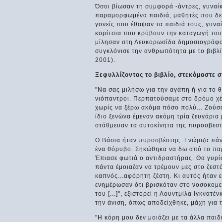
Όσοι βίωσαν τη συμφορά -άντρες, γυναίκ
παραμορφωμένα παιδιά, μαθητές που δεν
γονείς που έθαψαν τα παιδιά τους, γυνα
κορίτσια που κρύβουν την καταγωγή τους
μίλησαν στη Λευκορωσίδα δημοσιογράφο 
συγκλόνισε την ανθρωπότητα με το βιβλί
2001).
Ξεφυλλίζοντας το βιβλίο, στεκόμαστε σ
"Να σας μιλήσω για την αγάπη ή για το θ
νιόπαντροι. Περπατούσαμε στο δρόμο χέρι
χωρίς να ξέρω ακόμα πόσο πολύ... Ζούσ
ίδιο ξενώνα έμεναν ακόμη τρία ζευγάρια
στάθμευαν τα αυτοκίνητα της πυροσβεστ
Ο Βάσια ήταν πυροσβέστης. Γνώριζα πάντ
ένα θόρυβο. Σηκώθηκα να δω από το παρά
Έπιασε φωτιά ο αντιδραστήρας. Θα γυρί
πάντα έμοιαζαν να τρέμουν μες στο ζεσ
καπνός...αφόρητη ζέστη. Κι αυτός ήταν εκεί 
ενημέρωσαν ότι βρισκόταν στο νοσοκομείο.
του [...]", εξιστορεί η Λουντμίλα Ιγκνατ
την άνιση, όπως αποδείχθηκε, μάχη για τ
"Η κόρη μου δεν μοιάζει με τα άλλα παιδι