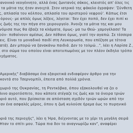
κανονικό νεογέννητο, αλλά ένας ζωντανός σάκος, κλειστός απ' όλες τις
τα μάτια της ήταν ανοιχτά. Στον ιατρικό της φάκελο έγραψαν: 'Σύνθετη
ς, απλασία του κόλπου, απλασία του αριστερού νεφρού'. Κάπως έτσι
όρους- με απλές όμως λέξεις, λέγεται: 'δεν έχει ποπό, δεν έχει πιπί κι
ης ζωής της την πήγα στο χειρουργείο. Άνοιξε τα μάτια της και μου
νόμισα πως θα έβαζε τα κλάματα, όμως- μα τω Θεώ- χαμογέλασε! Τα
ζούν- πεθαίνουν αμέσως. Δεν πέθανε όμως, γιατί την αγαπώ. Σε τέσσερα
ις. Είναι το μοναδικό παιδί στη Λευκορωσία, που επέζησε με τέτοια
ατά). Δεν μπορώ να ξανακάνω παιδιά. Δεν το τολμώ...", λέει η Λαρίσα Ζ.
ί, στο σώμα του οποίου είναι αποτυπωμένες με τον πλέον έκδηλο τρόπο
υχήματος.
 Αμερικής" διαβάσαμε ένα εξαιρετικά ενδιαφέρον άρθρο για την
 κοντά στο Τσερνομπίλ, έπειτα από πολλά χρόνια.
χωριό της Ουκρανίας, τη Ρεντκόβκα, όπου εξακολουθεί να ζει ο
ινο αγροτόσπιτο, που κάποτε στέγαζε τις ζωές και τα όνειρα τριών
 χωριό αυτό, που βρίσκεται σε απόσταση σχεδόν τριών ωρών από την
ταν ένα ασφαλές μέρος, όπου η ζωή κυλούσε ήρεμα έως το πυρηνικό
ιά της περιοχής", λέει η Ήρα, δείχνοντας με το χέρι τη μεγάλη σειρά
"Ήταν το σπίτι μου. Τώρα πια δεν το αναγνωρίζω καν", αναφέρει