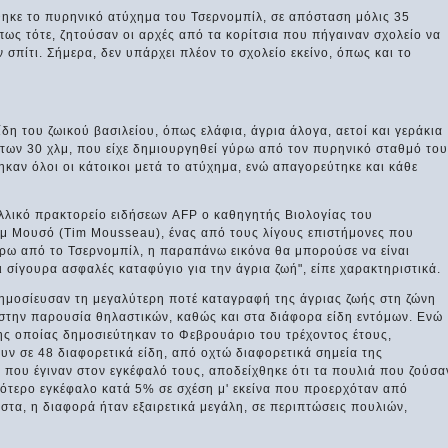
θηκε το πυρηνικό ατύχημα του Τσερνομπίλ, σε απόσταση μόλις 35
πως τότε, ζητούσαν οι αρχές από τα κορίτσια που πήγαιναν σχολείο να
 σπίτι. Σήμερα, δεν υπάρχει πλέον το σχολείο εκείνο, όπως και το
δη του ζωικού βασιλείου, όπως ελάφια, άγρια άλογα, αετοί και γεράκια
 των 30 χλμ, που είχε δημιουργηθεί γύρω από τον πυρηνικό σταθμό του
καν όλοι οι κάτοικοι μετά το ατύχημα, ενώ απαγορεύτηκε και κάθε
λικό πρακτορείο ειδήσεων AFP ο καθηγητής Βιολογίας του
ιμ Μουσό (Tim Mousseau), ένας από τους λίγους επιστήμονες που
ύρω από το Τσερνομπίλ, η παραπάνω εικόνα θα μπορούσε να είναι
ι σίγουρα ασφαλές καταφύγιο για την άγρια ζωή", είπε χαρακτηριστικά.
 δημοσίευσαν τη μεγαλύτερη ποτέ καταγραφή της άγριας ζωής στη ζώνη
 στην παρουσία θηλαστικών, καθώς και στα διάφορα είδη εντόμων. Ενώ
της οποίας δημοσιεύτηκαν το Φεβρουάριο του τρέχοντος έτους,
ν σε 48 διαφορετικά είδη, από οχτώ διαφορετικά σημεία της
 που έγιναν στον εγκέφαλό τους, αποδείχθηκε ότι τα πουλιά που ζούσα
κρότερο εγκέφαλο κατά 5% σε σχέση μ' εκείνα που προερχόταν από
ιστα, η διαφορά ήταν εξαιρετικά μεγάλη, σε περιπτώσεις πουλιών,