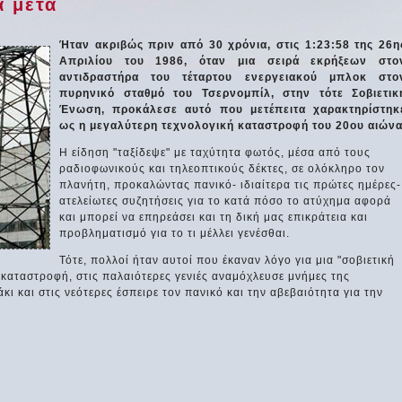
α μετά
Ήταν ακριβώς πριν από 30 χρόνια, στις 1:23:58 της 26η
Απριλίου του 1986, όταν μια σειρά εκρήξεων στο
αντιδραστήρα του τέταρτου ενεργειακού μπλοκ στο
πυρηνικό σταθμό του Τσερνομπίλ, στην τότε Σοβιετικ
Ένωση, προκάλεσε αυτό που μετέπειτα χαρακτηρίστηκ
ως η μεγαλύτερη τεχνολογική καταστροφή του 20ου αιώνα
Η είδηση "ταξίδεψε" με ταχύτητα φωτός, μέσα από τους
ραδιοφωνικούς και τηλεοπτικούς δέκτες, σε ολόκληρο τον
πλανήτη, προκαλώντας πανικό- ιδιαίτερα τις πρώτες ημέρες-
ατελείωτες συζητήσεις για το κατά πόσο το ατύχημα αφορά
και μπορεί να επηρεάσει και τη δική μας επικράτεια και
προβληματισμό για το τι μέλλει γενέσθαι.
Τότε, πολλοί ήταν αυτοί που έκαναν λόγο για μια "σοβιετική
 καταστροφή, στις παλαιότερες γενιές αναμόχλευσε μνήμες της
ι και στις νεότερες έσπειρε τον πανικό και την αβεβαιότητα για την