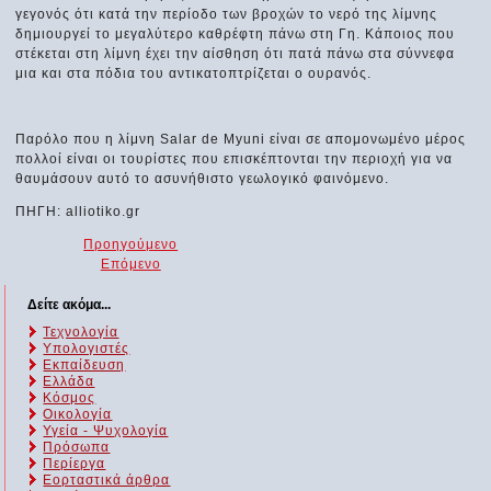
γεγονός ότι κατά την περίοδο των βροχών το νερό της λίμνης
δημιουργεί το μεγαλύτερο καθρέφτη πάνω στη Γη. Κάποιος που
στέκεται στη λίμνη έχει την αίσθηση ότι πατά πάνω στα σύννεφα
μια και στα πόδια του αντικατοπτρίζεται ο ουρανός.
Παρόλο που η λίμνη Salar de Myuni είναι σε απομονωμένο μέρος
πολλοί είναι οι τουρίστες που επισκέπτονται την περιοχή για να
θαυμάσουν αυτό το ασυνήθιστο γεωλογικό φαινόμενο.
ΠΗΓΗ: alliotiko.gr
Προηγούμενο
Επόμενο
Δείτε ακόμα...
Τεχνολογία
Υπολογιστές
Εκπαίδευση
Ελλάδα
Κόσμος
Οικολογία
Υγεία - Ψυχολογία
Πρόσωπα
Περίεργα
Εορταστικά άρθρα