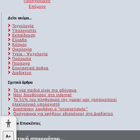
Προηγούμενο
Επόμενο
Δείτε ακόμα...
Τεχνολογία
Υπολογιστές
Εκπαίδευση
Ελλάδα
Κόσμος
Οικολογία
Υγεία - Ψυχολογία
Πρόσωπα
Περίεργα
Εορταστικά άρθρα
Διαδίκτυο
Σχετικά άρθρα
Τα νέα παιδιά είναι πιο αδύναμα
Νέες διευθύνσεις στο internet
Το 51% του πληθυσμού της χώρας μας χρησιμοποιεί
ηλεκτρονικό υπολογιστή
Διαστάσεις λαμβάνει ο "ιντερνετισμός"
Πρόγραμμα για εφήβους εθισμένους στο Διαδίκτυο
Online Επισκέπτες
Αυτήν τη στιγμή επισκέπτονται τον ιστότοπό μας 73 guests και
Α+
Πολιτική απορρήτου...
κανένα μέλος