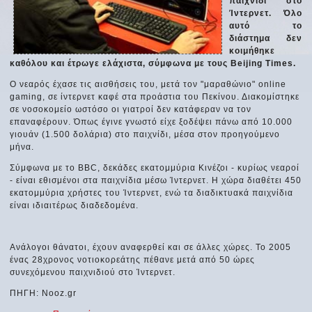
παιχνίδι στο
Ίντερνετ. Όλο
αυτό το
διάστημα δεν
κοιμήθηκε
καθόλου και έτρωγε ελάχιστα, σύμφωνα με τους Beijing Times.
Ο νεαρός έχασε τις αισθήσεις του, μετά τον "μαραθώνιο" online
gaming, σε ίντερνετ καφέ στα προάστια του Πεκίνου. Διακομίστηκε
σε νοσοκομείο ωστόσο οι γιατροί δεν κατάφεραν να τον
επαναφέρουν. Όπως έγινε γνωστό είχε ξοδέψει πάνω από 10.000
γιουάν (1.500 δολάρια) στο παιχνίδι, μέσα στον προηγούμενο
μήνα.
Σύμφωνα με το BBC, δεκάδες εκατομμύρια Κινέζοι - κυρίως νεαροί
- είναι εθισμένοι στα παιχνίδια μέσω Ίντερνετ. Η χώρα διαθέτει 450
εκατομμύρια χρήστες του Ίντερνετ, ενώ τα διαδικτυακά παιχνίδια
είναι ιδιαιτέρως διαδεδομένα.
Ανάλογοι θάνατοι, έχουν αναφερθεί και σε άλλες χώρες. Το 2005
ένας 28χρονος νοτιοκορεάτης πέθανε μετά από 50 ώρες
συνεχόμενου παιχνιδιού στο Ίντερνετ.
ΠΗΓΗ: Nooz.gr